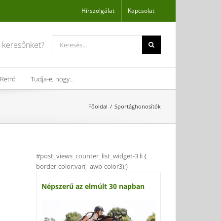
Hírszolgálat
Kapcsolat
Search
a keresőnket?
for:
Retró
Tudja-e, hogy…
Főoldal
Sportághonosítók
#post_views_counter_list_widget-3 li {
border-color:var(--awb-color3);}
Népszerű az elmúlt 30 napban