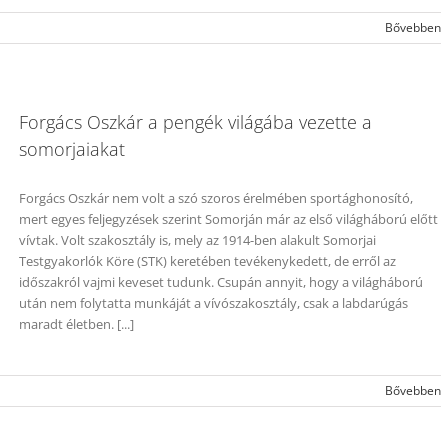
Bővebben
Forgács Oszkár a pengék világába vezette a
somorjaiakat
Forgács Oszkár nem volt a szó szoros érelmében sportághonosító,
mert egyes feljegyzések szerint Somorján már az első világháború előtt
vívtak. Volt szakosztály is, mely az 1914-ben alakult Somorjai
Testgyakorlók Köre (STK) keretében tevékenykedett, de erről az
időszakról vajmi keveset tudunk. Csupán annyit, hogy a világháború
után nem folytatta munkáját a vívószakosztály, csak a labdarúgás
maradt életben. [...]
Bővebben