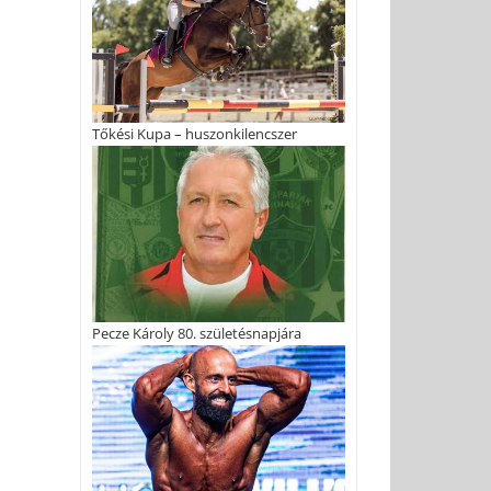
Tőkési Kupa – huszonkilencszer
Pecze Károly 80. születésnapjára