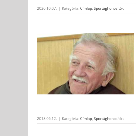
2020.10.07.
|
Kategória:
Címlap
,
Sportághonosítók
ék világába
aiakat
osítók
2018.06.12.
|
Kategória:
Címlap
,
Sportághonosítók