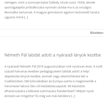
nemigen, mint a somorjai-bakai Székely István (szül. 1933), akinek
sportágalapító próbálkozása nyomán utódai ma is az országos
élvonalba tartoznak. A magyar gimnázium egykori testnevelő tanára
ugyanis mind [...]
Bővebben
Németh Pál labdát adott a nyárasdi lányok kezébe
A nyárasdi Németh Pál 2019 augusztusában volt nyolcvan éves. A múlt
század hatvanas éveiben pedagógusként labdát adott a helyi
alapiskolás lányok kezébe, aminek nagy sikertörténete lett a
Csallóközben, Dél-Szlovákiában és Európa-szerte is megismerték a
háromezer lakosú falu női kézilabdacsapatát. Mi késztette
elhatározására a bélvatai származású fiatalembert? Milyen nyolc
évtized van mögötte? És még sok más kérdésre [...]