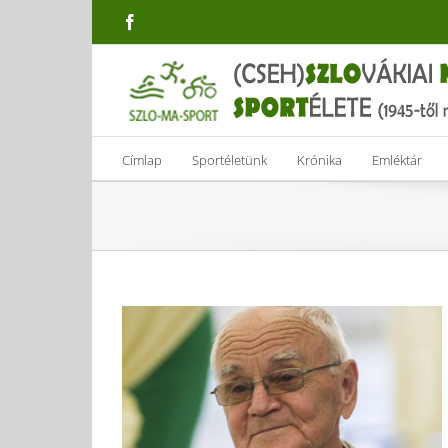
Skip
Facebook
to
content
Címlap
Sportéletünk
Krónika
Emléktár
Somorjára a
jak-kenut