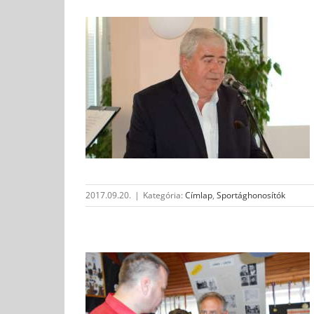
áncs alapítója
osítók
2017.09.20.
|
Kategória:
Címlap
,
Sportághonosítók