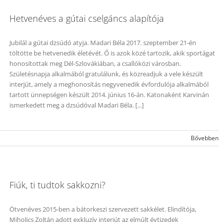
Hetvenéves a gútai cselgáncs alapítója
Jubilál a gútai dzsúdó atyja. Madari Béla 2017. szeptember 21-én
töltötte be hetvenedik életévét. Ő is azok közé tartozik, akik sportágat
honosítottak meg Dél-Szlovákiában, a csallóközi városban.
Születésnapja alkalmából gratulálunk, és közreadjuk a vele készült
interjút, amely a meghonosítás negyvenedik évfordulója alkalmából
tartott ünnepségen készült 2014. június 16-án. Katonaként Karvinán
ismerkedett meg a dzsúdóval Madari Béla. [...]
Bővebben
Fiúk, ti tudtok sakkozni?
Ötvenéves 2015-ben a bátorkeszi szervezett sakkélet. Elindítója,
Miholics Zoltán adott exkluzív interjút az elmúlt évtizedek