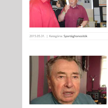
kkozni?
ók
2015.05.31.
|
Kategória:
Sportághonosítók
évtizede
ók