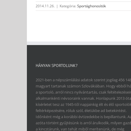
2014.11.26.
|
Kategória:
Sportághonosítók
HÁNYAN SPORTOLUNK?
2021-ben a népszámlálási adatok szerint jogilag 456 14
magyart tartanak számon Szlovákiában. Hogy ebből h
a sportoló, arról nincs nyilvántartás, csak feltételezései
alkalmankénti névsoraink vannak. Honlapunk 2013 ót
kísérletet tesz az 1945-től napjainkig élt és élő sportoló
feltérképezésére, róluk szól, életükbe ad betekintést.
Időnként még a korábbi évtizedekbe is bepillantunk. A
azóta történt gyűjtésünk is arról árulkodik, milyen gaz
a kincstárunk, van tehát miből merítenünk, de még