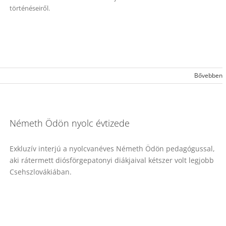
történéseiről.
Bővebben
Németh Ödön nyolc évtizede
Exkluzív interjú a nyolcvanéves Németh Ödön pedagógussal,
aki rátermett diósförgepatonyi diákjaival kétszer volt legjobb
Csehszlovákiában.