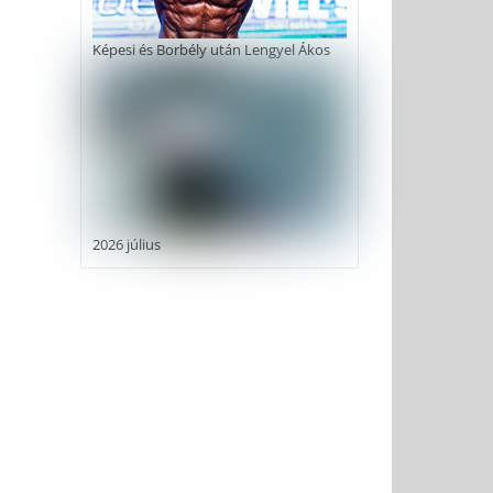
Képesi és Borbély után Lengyel Ákos
2026 július