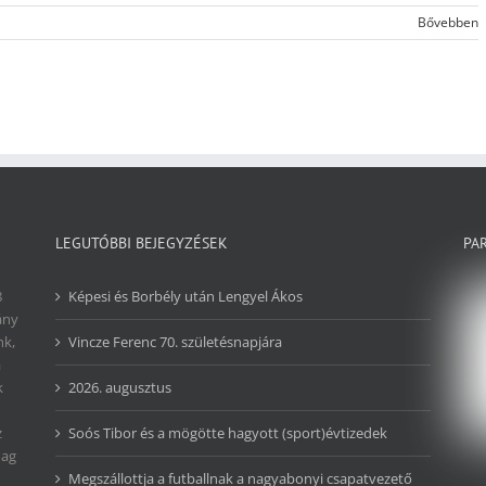
Bővebben
LEGUTÓBBI BEJEGYZÉSEK
PA
8
Képesi és Borbély után Lengyel Ákos
ány
nk,
Vincze Ferenc 70. születésnapjára
a
k
2026. augusztus
z
Soós Tibor és a mögötte hagyott (sport)évtizedek
dag
Megszállottja a futballnak a nagyabonyi csapatvezető