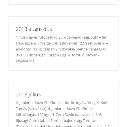
2013 augusztus
1. Korong- és futócéllövő Európa-bajnokság, Suhl – férfi
trap, egyéni. 5. Varga Erik (szlovákiai) 122 (szétlövés 9) –
elődöntő: 13+2; csapat: 2. Szlovákia (benne Varga Erik)
363. 3. Labdarúgó Corgoň Liga, 4. forduló: Slovan–
Myjava 5:0 [...]
2013 július
2. Junior birkózó-Eb, Skopje – kötöttfogás, 96 kg: 9. Soós
Tamás (szlovákiai). 4. Junior birkózó-Eb, Skopje –
kötöttfogás, 120 kg: 14. Čech Dávid (szlovákiai). 4–6.
Ifjúsági lábtoll-labda Európa-bajnokság, Tarnow
(Szlovákiát királyhelmeciek képviselték) – női csapat: [...]