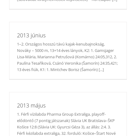
2013 június
1–2. Országos hosszú távú kajak-kenubajnokság,
Nováky – 5000 m, 13+14 éves lányok, K2: 1. Gamsjager
Lisa-Mária, Marianna Petrušová (Komárno) 24:05,312, 2.
Paulína Tesaříková, Csánó Veronika (Šamorín) 24:35,421;
13 éves fiúk, K1: 1. Mintchev Borisz (Šamorín) [...]
2013 május
1. Férfi vízilabda Pharma Group Extraliga, playoff-
elődöntő (7 pontig játszanak) Slávia UK Bratislava–ŠKP
Košice 12:8 (Slávia UK: Gyurcsi Géza 3), az állás: 2:4. 3.
Férfi kézilabda extraliga, 32. forduló: Košice–Štart Nové