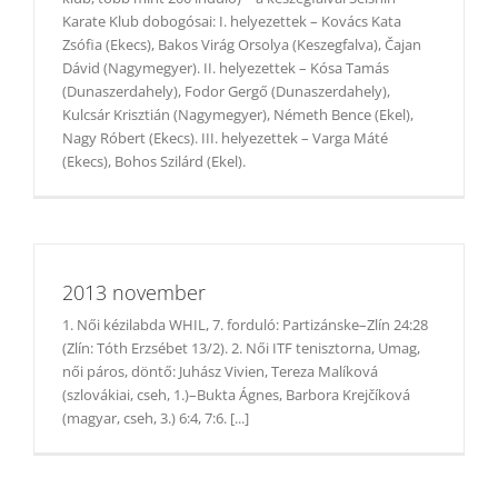
Karate Klub dobogósai: I. helyezettek – Kovács Kata
Zsófia (Ekecs), Bakos Virág Orsolya (Keszegfalva), Čajan
Dávid (Nagymegyer). II. helyezettek – Kósa Tamás
(Dunaszerdahely), Fodor Gergő (Dunaszerdahely),
Kulcsár Krisztián (Nagymegyer), Németh Bence (Ekel),
Nagy Róbert (Ekecs). III. helyezettek – Varga Máté
(Ekecs), Bohos Szilárd (Ekel).
2013 november
1. Női kézilabda WHIL, 7. forduló: Partizánske–Zlín 24:28
(Zlín: Tóth Erzsébet 13/2). 2. Női ITF tenisztorna, Umag,
női páros, döntő: Juhász Vivien, Tereza Malíková
(szlovákiai, cseh, 1.)–Bukta Ágnes, Barbora Krejčíková
(magyar, cseh, 3.) 6:4, 7:6. [...]