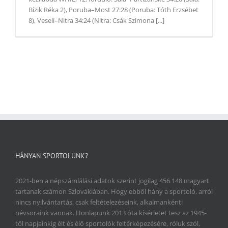
Bízik Réka 2), Poruba–Most 27:28 (Poruba: Tóth Erzsébet
8), Veselí–Nitra 34:24 (Nitra: Csák Szimona [...]
HÁNYAN SPORTOLUNK?
2021-ben a népszámlálási adatok szerint jogilag 456 148 magyart
tartanak számon Szlovákiában. Hogy ebből hány a sportoló, arról
nincs nyilvántartás, csak feltételezéseink, alkalmankénti
névsoraink vannak. Honlapunk 2013 óta kísérletet tesz az 1945-
től napjainkig élt és élő sportolók feltérképezésére, róluk szól,