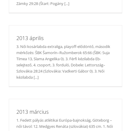
Zámky 29:28 (Štart: Pogány [...]
2013 április
3. Női kosárlabda extraliga, playoff-elődöntő, második
mérkőzés: ŠBK Šamorín–Ružomberok 65:66 (ŠBK: Suja
Tímea 13, Slama Angelika 0). 3. Férfi kézilabda Eb-
selejtező, 4. csoport, 3. forduló, Dobele: Lettország–
Szlovákia 28:24 (Szlovákia: Vadkerti Gábor 0). 3. Női
kézilabda [...]
2013 március
1. Fedett pályás atlétikai Európa-bajnokság, Göteborg –
női távol: 12. Medgyes Renáta (szlovákiai) 635 cm. 1. Női