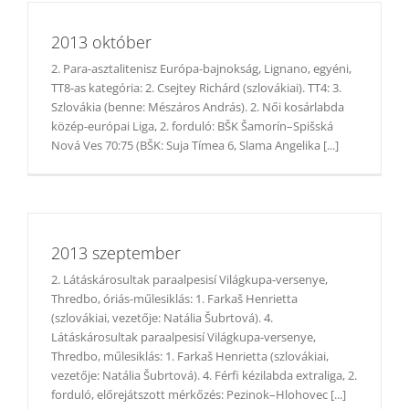
2013 október
2. Para-asztalitenisz Európa-bajnokság, Lignano, egyéni,
TT8-as kategória: 2. Csejtey Richárd (szlovákiai). TT4: 3.
Szlovákia (benne: Mészáros András). 2. Női kosárlabda
közép-európai Liga, 2. forduló: BŠK Šamorín–Spišská
Nová Ves 70:75 (BŠK: Suja Tímea 6, Slama Angelika [...]
2013 szeptember
2. Látáskárosultak paraalpesisí Világkupa-versenye,
Thredbo, óriás-műlesiklás: 1. Farkaš Henrietta
(szlovákiai, vezetője: Natália Šubrtová). 4.
Látáskárosultak paraalpesisí Világkupa-versenye,
Thredbo, műlesiklás: 1. Farkaš Henrietta (szlovákiai,
vezetője: Natália Šubrtová). 4. Férfi kézilabda extraliga, 2.
forduló, előrejátszott mérkőzés: Pezinok–Hlohovec [...]