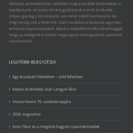
életükbe ad betekintést. Időnként még a korábbi évtizedekbe is
bepillantunk. Az azóta történt gyűjtésünk is arról árulkodik,
milyen gazdag a kincstárunk, van tehát miből merítenünk, de
még mindig sok a fehér folt. Ezért továbbra is keressük egymást,
erősítsük kapcsolatainkat, éljünk e weboldal kínálta lehetőséggel.
Hogy az eddiginél is többet megtudjunk önmagunkról, sportolói
mivoltunkról.
LEGUTÓBBI BEJEGYZÉSEK
Egy évszázad Vízkeleten – zöld-fehérben
Képesi és Borbély után Lengyel Ákos
Vincze Ferenc 70. születésnapjára
2026. augusztus
Soós Tibor és a mögötte hagyott (sport)évtizedek