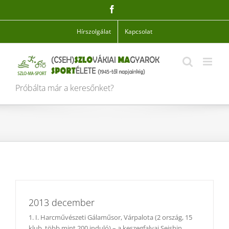
Skip
Facebook
to
content
Hírszolgálat
Kapcsolat
Próbálta már a keresőnket?
2013 december
1. I. Harcművészeti Gálaműsor, Várpalota (2 ország, 15
klub, több mint 200 induló) – a keszegfalvai Seishin