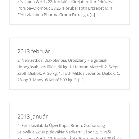
kézilabda WHIL, 22. forduló, előrejátszott mérkőzés:
Poruba–Olomouc 38:25 (Poruba: Tóth Erzsébet 6). 1.
Férfi vízilabda Pharma Group Extraliga, [...]
2013 február
2. Nemzetközi Diákolimpia, Oroszlány – a gútaiak
dobogósai:, serdülők, 60 kg: 1. Hamran Marcell, 2. Szépe
Zsolt. Diákok, A, 30 kg: 1. Tóth Miklós Levente. Diákok, C,
28 kg: 3. Manyuš Kristóf; 33 kg: 3. [...]
2013 január
4. Férfi kézilabda Újévi Kupa, Brünn: Csehország–
Szlovákia 22:30 (Szlovákia: Vadkerti Gábor 2). 5. Női
kézilabda WHIL, 12. forduló: Šaľa–Partizánske 34:20 (Šaľa: