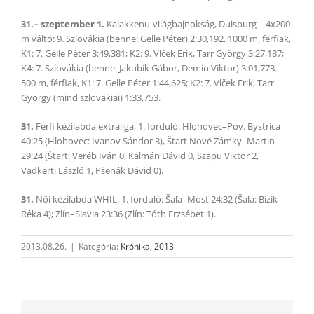
31.– szeptember 1.
Kajakkenu-világbajnokság, Duisburg – 4x200
m váltó: 9. Szlovákia (benne: Gelle Péter) 2:30,192. 1000 m, férfiak,
K1: 7. Gelle Péter 3:49,381; K2: 9. Vlček Erik, Tarr György 3:27,187;
K4: 7. Szlovákia (benne: Jakubík Gábor, Demin Viktor) 3:01,773.
500 m, férfiak, K1: 7. Gelle Péter 1:44,625; K2: 7. Vlček Erik, Tarr
György (mind szlovákiai) 1:33,753.
31.
Férfi kézilabda extraliga, 1. forduló: Hlohovec–Pov. Bystrica
40:25 (Hlohovec: Ivanov Sándor 3), Štart Nové Zámky–Martin
29:24 (Štart: Veréb Iván 0, Kálmán Dávid 0, Szapu Viktor 2,
Vadkerti László 1, Pšenák Dávid 0).
31.
Női kézilabda WHIL, 1. forduló: Šaľa–Most 24:32 (Šaľa: Bízik
Réka 4); Zlín–Slavia 23:36 (Zlín: Tóth Erzsébet 1).
2013.08.26.
|
Kategória:
Krónika, 2013