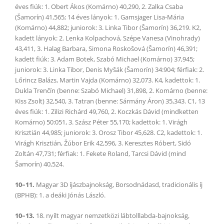
éves fiúk: 1. Obert Ákos (Komárno) 40,290, 2. Zalka Csaba
(Šamorín) 41,565; 14 éves lányok: 1. Gamsjager Lisa-Mária
(Komárno) 44,882; juniorok: 3. Linka Tibor (Šamorín) 36,219. K2,
kadett lányok: 2. Lenka Kolpachová, Szépe Vanesa (Vinohrady)
43,411, 3. Halag Barbara, Simona Roskošová (Šamorín) 46,391;
kadett fiúk: 3. Adam Botek, Szabó Michael (Komárno) 37,945;
juniorok: 3. Linka Tibor, Denis Myšák (Šamorín) 34:904; férfiak: 2.
Lőrincz Balázs, Martin Vajda (Komárno) 32,073. K4, kadettok: 1.
Dukla Trenčín (benne: Szabó Michael) 31,898, 2. Komárno (benne:
Kiss Zsolt) 32,540, 3. Tatran (benne: Sármány Áron) 35,343. C1, 13
éves fiúk: 1. Zilizi Richárd 49,760, 2. Koczkás Dávid (mindketten
Komárno) 50:051, 3. Szász Péter 55,170; kadettok: 1. Virágh
Krisztián 44,985; juniorok: 3. Orosz Tibor 45,628. C2, kadettok: 1.
Virágh Krisztián, Žúbor Erik 42,596, 3. Keresztes Róbert, Sidó
Zoltán 47,731; férfiak: 1. Fekete Roland, Tarcsi Dávid (mind
Šamorín) 40,524.
10–11.
Magyar 3D íjászbajnokság, Borsodnádasd, tradicionális íj
(BPHB): 1. a deáki Jónás László.
10–13.
18. nyílt magyar nemzetközi lábtolllabda-bajnokság,