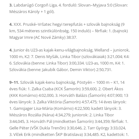
3.
Labdarúgó Corgoň Liga, 4. forduló: Slovan–Myjava 5:0 (Slovan:
Mészáros Károly + 1 gól).
4.
XXX. Pruské–Vršatec hegyi terepfutás + szlovák bajnokság (9
km, 534 méteres szintkülönbség, 150 induló) – férfiak: 1. (bajnok)
Magyar Imre (AC Nové Zámky) 38:37.
4.
Junior és U23-as kajak-kenu-világbajnokság, Welland – juniorok,
1000 m, K2: 7. Denis Myšák, Linka Tibor (szlovákiaiak) 3:21,004; K4:
6. Szlovákia (benne: Linka Tibor) 3:00,334. U23-as, 1000 m, K4: 1.
Szlovákia (benne: Jakubík Gábor, Demin Viktor) 2:50,731.
9–11.
Szlovák kajak-kenu bajnokság, Pöstyén – 1000 m – K1, 14
éves fiúk: 1. Zalka Csaba (KCK Šamorín) 3:59,600, 2. Obert Ákos
(KKK Komárno) 4:02,000, 3. Horváth Balázs (Šamorín) 4:07,900; 13
éves lányok: 3. Zalka Viktória (Šamorín) 4:57,475; 14 éves lányok:
1. Gamsjager Lisa-Mária (Komárno) 4:22,500; kadett lányok: 3.
Mészáros Rozália (Nána) 4:34,279; juniorok: 2. Linka Tibor
3:44,045, 3. Horváth Pál (mindketten Šamorín) 3:44,359; férfiak: 1.
Gelle Péter (VŠK Dukla Trenčín) 3:30,646, 2. Tarr György 3:33,024,
3. Vlček Erik (mindketten ŠKP Bratislava) 3:34,485. K2, kadettok: 1.