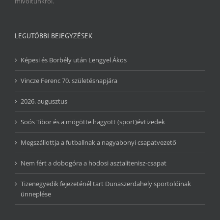
mivoltunkról.
LEGUTÓBBI BEJEGYZÉSEK
Képesi és Borbély után Lengyel Ákos
Vincze Ferenc 70. születésnapjára
2026. augusztus
Soós Tibor és a mögötte hagyott (sport)évtizedek
Megszállottja a futballnak a nagyabonyi csapatvezető
Nem fért a dobogóra a hodosi asztalitenisz-csapat
Tizenegyedik fejezeténél tart Dunaszerdahely sportolóinak
ünneplése