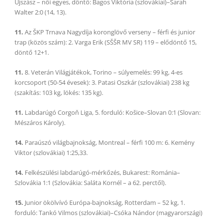
Újszász – női egyes, döntő: Bagos Viktória (szlovákiai)–Sarah
Walter 2:0 (14, 13).
11.
Az ŠKP Trnava Nagydíja koronglövő verseny – férfi és junior
trap (közös szám): 2. Varga Erik (SŠŠR MV SR) 119 – elődöntő 15,
döntő 12+1.
11.
8. Veterán Világjátékok, Torino – súlyemelés: 99 kg, 4-es
korcsoport (50-54 évesek): 3. Patasi Oszkár (szlovákiai) 238 kg
(szakítás: 103 kg, lökés: 135 kg).
11.
Labdarúgó Corgoň Liga, 5. forduló: Košice–Slovan 0:1 (Slovan:
Mészáros Károly).
14.
Paraúszó világbajnokság, Montreal – férfi 100 m: 6. Kemény
Viktor (szlovákiai) 1:25,33.
14.
Felkészülési labdarúgó-mérkőzés, Bukarest: Románia–
Szlovákia 1:1 (Szlovákia: Saláta Kornél – a 62. perctől).
15.
Junior ökölvívó Európa-bajnokság, Rotterdam – 52 kg, 1.
forduló: Tankó Vilmos (szlovákiai)–Csóka Nándor (magyarországi)