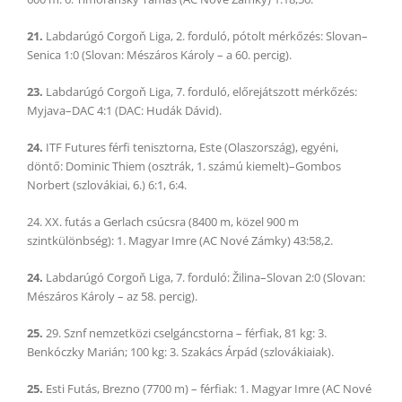
21.
Labdarúgó Corgoň Liga, 2. forduló, pótolt mérkőzés: Slovan–
Senica 1:0 (Slovan: Mészáros Károly – a 60. percig).
23.
Labdarúgó Corgoň Liga, 7. forduló, előrejátszott mérkőzés:
Myjava–DAC 4:1 (DAC: Hudák Dávid).
24.
ITF Futures férfi tenisztorna, Este (Olaszország), egyéni,
döntő: Dominic Thiem (osztrák, 1. számú kiemelt)–Gombos
Norbert (szlovákiai, 6.) 6:1, 6:4.
24. XX. futás a Gerlach csúcsra (8400 m, közel 900 m
szintkülönbség): 1. Magyar Imre (AC Nové Zámky) 43:58,2.
24.
Labdarúgó Corgoň Liga, 7. forduló: Žilina–Slovan 2:0 (Slovan:
Mészáros Károly – az 58. percig).
25.
29. Sznf nemzetközi cselgáncstorna – férfiak, 81 kg: 3.
Benkóczky Marián; 100 kg: 3. Szakács Árpád (szlovákiaiak).
25.
Esti Futás, Brezno (7700 m) – férfiak: 1. Magyar Imre (AC Nové