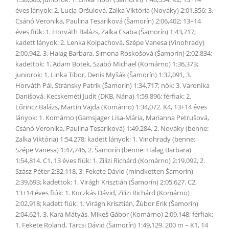
éves lányok: 2. Lucia Oršulová, Zalka Viktória (Nováky) 2:01,356; 3.
Csánó Veronika, Paulina Tesariková (Šamorín) 2:06,402; 13+14
éves fiúk: 1. Horváth Balázs, Zalka Csaba (Šamorín) 1:43,717;
kadett lányok: 2. Lenka Kolpachová, Szépe Vanesa (Vinohrady)
2:00,942, 3. Halag Barbara, Simona Roskošová (Šamorín) 2:02,834;
kadettok: 1. Adam Botek, Szabó Michael (Komárno) 1:36,373;
juniorok: 1. Linka Tibor, Denis Myšák (Šamorín) 1:32,091, 3.
Horváth Pál, Stránsky Patrik (Šamorín) 1:34,717; nők: 3. Varonika
Danišová, Kecskeméti Judit (DKB, Nána) 1:59,896; férfiak: 2.
Lőrincz Balázs, Martin Vajda (Komárno) 1:34,072. K4, 13+14 éves
lányok: 1. Komárno (Gamsjager Lisa-Mária, Marianna Petrušová,
Csánó Veronika, Paulina Tesariková) 1:49,284, 2. Nováky (benne:
Zalka Viktória) 1:54,278; kadett lányok: 1. Vinohrady (benne:
Szépe Vanesa) 1:47,746, 2. Šamorín (benne: Halag Barbara)
1:54,814. C1, 13 éves fiúk: 1. Zilizi Richárd (Komárno) 2:19,092, 2.
Szász Péter 2:32,118, 3. Fekete Dávid (mindketten Šamorín)
2:39,693; kadettok: 1. Virágh Krisztián (Šamorín) 2:05,627. C2,
13+14 éves fiúk: 1. Koczkás Dávid, Zilizi Richárd (Komárno)
2:02,918; kadett fiúk: 1. Virágh Krisztián, Žúbor Erik (Šamorín)
2:04,621, 3. Kara Mátyás, Mikeš Gábor (Komárno) 2:09,148; férfiak:
1. Fekete Roland, Tarcsi Dávid (Šamorín) 1:49,129. 200 m – K1, 14