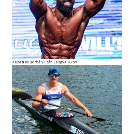
Képesi és Borbély után Lengyel Ákos