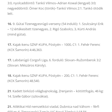
3:0, nyolcaddöntő: Tankó Vilmos–Adrian Kowal (lengyel) 3:0;
negyeddöntő: Ömer Koc (török)–Tankó Vilmos 2:1. Tankó ötödik
lett.
16.
9. Gútai Tizenegyesrúgó-verseny (54 induló): 1. Szulcsányi Erik
– 12 értékesített tizenegyes, 2. Rigó Szabolcs, 3, Kürti András
(mind gútai).
17.
Kajak-kenu SZNF-KUPA, Pöstyén – 1000, C1: 1. Fehér Ferenc
(KCK Šamorín) 4:46,363.
17.
Labdarúgó Corgoň Liga, 6. forduló: Slovan–Ružomberok 3:2
(Slovan: Mészáros Károly).
18.
Kajak-kenu SZNF-KUPA, Pöstyén – 200, C1: 1. Fehér Ferenc
(KCK Šamorín) 48,540.
21
. Kadett birkózó világbajnokság, Zrenjanin – kötöttfogás, 46 kg:
14. Szelle Gábor (szlovákiai).
21.
Atlétikai Híd nemzetközi viadal, Dubnica nad Váhom – férfi
600 m: 6. Timoranský Tamás (AC Nové Zámky) 1:18,56.