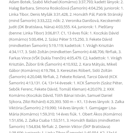
Adam Botek, Szabó Michael (Komárno) 3:37,793; kadett lányok: 2.
Halag Barbara, Simona Roskošová (Šamorín) 4:04,256; juniorok: 1.
Linka Tibor, Denis Myšák 3:31,428, 2. Horváth Pál, Patrik Stránský
(mind Šamorín) 3:33,222; nők: 2. Veronika Danišová, Kecskeméti
Judit (DK Bratislava, Nána) 4:03,555. K4, juniorok: 1. Piešťany
(benne: Linka Tibor) 3:06,817. C1, 13 éves fiúk: 1. Koczkás Dávid
(Komárno) 5:00,494, 2. Szász Péter 5:15,250, 3. Fekete Dávid
(mindketten Šamorín) 5:19,119; kadettok: 1. Virágh Krisztián
4:34,117, 3. Sidó Zoltán (mindketten Šamorín) 4:48,706; férfiak, 3.
Farkas Vince (VŠK Dukla Trenčín) 4:05,479. C2, kadettok: 1. Virágh
Krisztián, Žúbor Erik (Šamorín) 4:10,932, 2. Kara Mátyás, Mikeš
Gábor (Komárno) 4:19,784, 3. Keresztes Róbert, Sidó Zoltán
(Šamorín) 4:20,048; férfiak, 2. Fekete Roland, Tarcsi Dávid (KCK
Šamorín) 4:13,131. C4, 13+14 évesek: 1. KCK Šamorín (Szász Péter,
Sebők Ferenc, Fekete Dávid, Tomáš Kleman) 4:20,079, 2. KKK
Komárno (Koczkás Dávid, Tóth Bánai István, Samuel Daniel
Sýkora, Zilizi Richárd) 4:20,393. 500 m – K1, 13 éves lányok: 3. Zalka
Viktória (Šamorín) 2:19,990; 14 éves lányok: 1. Gamsjager Lisa-
Mária (Komárno) 1:59,310; 14 éves fiúk. 1. Obert Ákos (Komárno)
1:51,656, 2. Zalka Csaba 1:53,511, 3. Horváth Balázs (mindketten
Šamorín) 1:54,834; férfiak: 2. Demin Viktor (ŠKP Bratislava)
1:38,606; juniorok: 1. Linka Tibor (Šamorín) 1:40,554. K2, 13+14