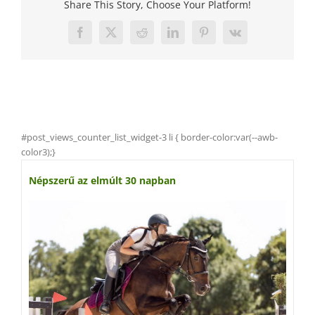
Share This Story, Choose Your Platform!
Facebook
X
Reddit
LinkedIn
Pinterest
Vk
#post_views_counter_list_widget-3 li { border-color:var(--awb-
color3);}
Népszerű az elmúlt 30 napban