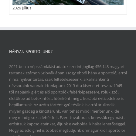
2026 július
HÁNYAN SPORTOLUNK?
2021-ben a népszámlálási adatok szerint jogilag 456 148 magyart
tartanak számon Szlovákiában. Hogy ebből hány a sportoló, arról
nincs nyilvántartás, csak feltételezéseink, alkalmankénti
névsoraink vannak. Honlapunk 2013 óta kísérletet tesz az 1945-
től napjainkig élt és élő sportolók feltérképezésére, róluk szól,
életükbe ad betekintést. Időnként még a korábbi évtizedekbe is
bepillantunk. Az azóta történt gyűjtésünk is arról árulkodik,
milyen gazdag a kincstárunk, van tehát miből merítenünk, de
még mindig sok a fehér folt. Ezért továbbra is keressük egymást,
erősítsük kapcsolatainkat, éljünk e weboldal kínálta lehetőséggel.
Hogy az eddiginél is többet megtudjunk önmagunkról, sportolói