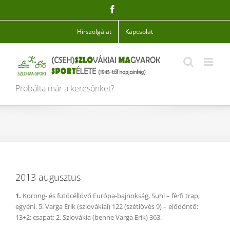
Skip
Facebook
to
content
Hírszolgálat
Kapcsolat
Próbálta már a keresőnket?
2013 augusztus
1.
Korong- és futócéllövő Európa-bajnokság, Suhl – férfi trap,
egyéni. 5. Varga Erik (szlovákiai) 122 (szétlövés 9) – elődöntő:
13+2; csapat: 2. Szlovákia (benne Varga Erik) 363.