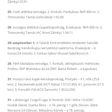
Zámky) 23:31.
25.
Cseh atlétikai extraliga, 2. forduló, Pardubice, férfi 800 m: 3.
Timoranský Tamás (szlovákiai) 1:52,00.
29.
országos atlétikai csapatbajnokság, Érsekújvár, férfi 800 m: 2.
Timoranský Tamás (AC Nové Zámky) 1:54,11.
29–szeptember 1.
A Tatárik Emil emlékére rendezett hatodik
Barátság Vándorkupa nemzetközi sakktorna, Érsekújvár – A
torna (24 induló): 2. Farkas Gábor (Russel Gabčíkovo) 6.
29.
Férfi kézilabda extraliga, 1. forduló, előrejátszott mérkőzés:
Prešov–ŠKP Bratislava 42:24 (ŠKP: Barta Róbert – a kapuban)
31.
Hosszú távú kajak-kenubajnokság, Pöstyén – K1, nők (25,8
km): 2. Kecskeméti Judit (KCT Nána) 1:57,57,455; K1, juniorok (21,5
km): 3. Horváth Pál (KCK Šamorín) 1:30:22,050.
31.
Labdarúgó Corgoň Liga, 8. forduló: DAC–Nitra 1:0 (DAC:
Hudák Dávid, Szarka Ákos – a 74. percig + 1 gól), Slovan–Zlaté
Moravce 2:0 (Slovan: Mészáros Károly – a 78. percig).