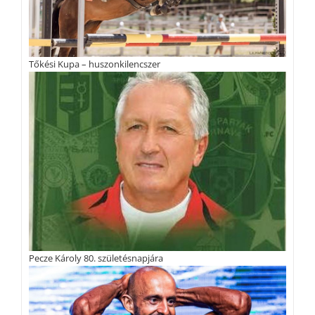
Tőkési Kupa – huszonkilencszer
Pecze Károly 80. születésnapjára