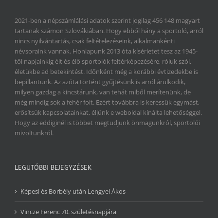
2021-ben a népszámlálási adatok szerint jogilag 456 148 magyart
tartanak számon Szlovákiában. Hogy ebből hány a sportoló, arról
nincs nyilvántartás, csak feltételezéseink, alkalmankénti
névsoraink vannak. Honlapunk 2013 óta kísérletet tesz az 1945-
től napjainkig élt és élő sportolók feltérképezésére, róluk szól,
életükbe ad betekintést. Időnként még a korábbi évtizedekbe is
bepillantunk. Az azóta történt gyűjtésünk is arról árulkodik,
milyen gazdag a kincstárunk, van tehát miből merítenünk, de
még mindig sok a fehér folt. Ezért továbbra is keressük egymást,
erősítsük kapcsolatainkat, éljünk e weboldal kínálta lehetőséggel.
Hogy az eddiginél is többet megtudjunk önmagunkról, sportolói
mivoltunkról.
LEGUTÓBBI BEJEGYZÉSEK
Képesi és Borbély után Lengyel Ákos
Vincze Ferenc 70. születésnapjára