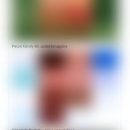
Pecze Károly 80. születésnapjára
Képesi és Borbély után Lengyel Ákos