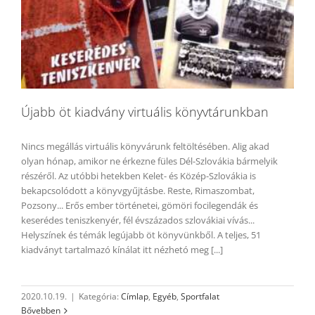
Újabb öt kiadvány virtuális könyvtárunkban
Nincs megállás virtuális könyvárunk feltöltésében. Alig akad
olyan hónap, amikor ne érkezne füles Dél-Szlovákia bármelyik
részéről. Az utóbbi hetekben Kelet- és Közép-Szlovákia is
bekapcsolódott a könyvgyűjtásbe. Reste, Rimaszombat,
Pozsony... Erős ember történetei, gömöri focilegendák és
keserédes teniszkenyér, fél évszázados szlovákiai vívás...
Helyszínek és témák legújabb öt könyvünkből. A teljes, 51
kiadványt tartalmazó kínálat itt nézhetó meg [...]
2020.10.19.
|
Kategória:
Címlap
,
Egyéb
,
Sportfalat
Bővebben