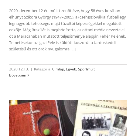
2020. december 12-én múlt tizenöt éve, hogy 58 éves korában
elhunyt Szikora György (1947–2005), a (cseh)szlovákiai futball egy
legnagyobb tehetsége, majd tűzoltói képességekkel megáldott
edzője. Még Brazíliát is meghódította, az ottani média nevezte el
őt a Maracanában mutatott teljesítménye alapján Fehér Pelének.
Temetésekor az igazi Pelé is küldött koszorút a tardoskeddi
születésű és ott örök nyugalomra [...]
2020.12.13.
|
Kategória:
Címlap
,
Egyéb
,
Sportmúlt
Bővebben