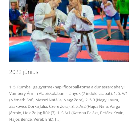
2022 június
1. 5. Rumba liga gyermeknapi floorball-torna a dunaszerdahelyi
Vámbéry Ármin Alapiskolában – lányok (7 induló csapat): 1. 5. A/1
(Németh Sofi, Masszi Natália, Nagy Zora), 2. 5 B (Nagy Laura,
Zsákovics Dorka Júlia, Czére Zora), 3. 5. A/2 (Hájos Nina, Varga
Jázmin, Helc Zoja); fiúk (7): 1. S.A/1 (Katona Balázs, Petőcz Kevin,
Hájos Bence, Veréb Erik), [...]