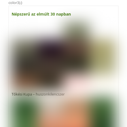
color3);}
Népszerű az elmúlt 30 napban
Tőkési Kupa – huszonkilencszer