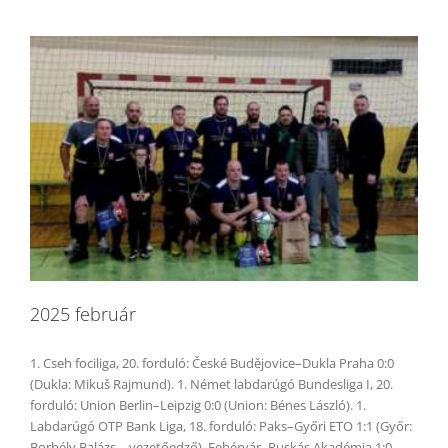
2025 február
1. Cseh fociliga, 20. forduló: České Budějovice–Dukla Praha 0:0
(Dukla: Mikuš Rajmund). 1. Német labdarúgó Bundesliga I, 20.
forduló: Union Berlin–Leipzig 0:0 (Union: Bénes László). 1.
Labdarúgó OTP Bank Liga, 18. forduló: Paks–Győri ETO 1:1 (Győr:
Borbély Balázs – vezetőedző), Fehérvár–Puskás Akadémia 1:0