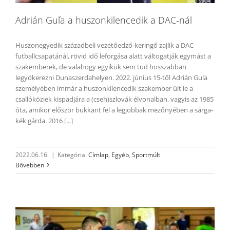
Adrián Guľa a huszonkilencedik a DAC-nál
Huszonegyedik századbeli vezetőedző-keringő zajlik a DAC
futballcsapatánál, rövid idő leforgása alatt váltogatják egymást a
szakemberek, de valahogy egyikük sem tud hosszabban
legyökerezni Dunaszerdahelyen. 2022. június 15-től Adrián Guľa
személyében immár a huszonkilencedik szakember ült le a
csallóköziek kispadjára a (cseh)szlovák élvonalban, vagyis az 1985
óta, amikor először bukkant fel a legjobbak mezőnyében a sárga-
kék gárda. 2016 [...]
2022.06.16.
|
Kategória:
Címlap
,
Egyéb
,
Sportmúlt
Bővebben