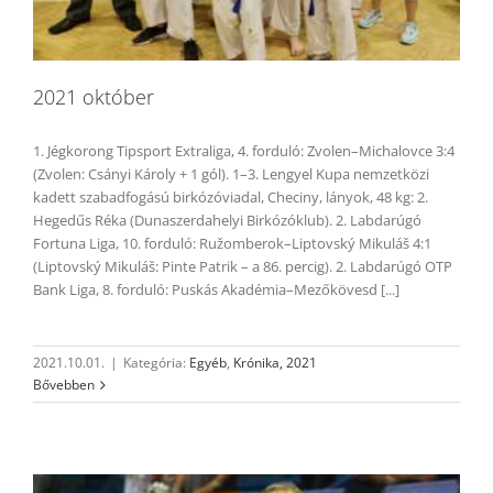
2021 október
1. Jégkorong Tipsport Extraliga, 4. forduló: Zvolen–Michalovce 3:4
(Zvolen: Csányi Károly + 1 gól). 1–3. Lengyel Kupa nemzetközi
kadett szabadfogású birkózóviadal, Checiny, lányok, 48 kg: 2.
Hegedűs Réka (Dunaszerdahelyi Birkózóklub). 2. Labdarúgó
Fortuna Liga, 10. forduló: Ružomberok–Liptovský Mikuláš 4:1
(Liptovský Mikuláš: Pinte Patrik – a 86. percig). 2. Labdarúgó OTP
Bank Liga, 8. forduló: Puskás Akadémia–Mezőkövesd [...]
2021.10.01.
|
Kategória:
Egyéb
,
Krónika, 2021
Bővebben