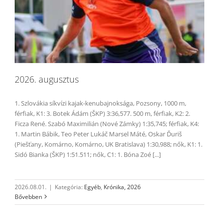
2026. augusztus
1. Szlovákia síkvízi kajak-kenubajnoksága, Pozsony, 1000 m,
férfiak, K1: 3. Botek Ádám (ŠKP) 3:36,577. 500 m, férfiak, K2: 2.
Ficza René. Szabó Maximilián (Nové Zámky) 1:35,745; férfiak, K4:
1. Martin Bábik, Teo Peter Lukáč Marsel Máté, Oskar Ďuriš
(Piešťany, Komárno, Komárno, UK Bratislava) 1:30,988; nők, K1: 1.
Sidó Bianka (ŠKP) 1:51.511; nők, C1: 1. Bóna Zoé [...]
2026.08.01.
|
Kategória:
Egyéb
,
Krónika, 2026
Bővebben