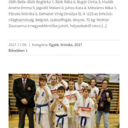
Oláh Bella–Bízik Boglárka 1, Bízik Réka 6, Bugár Cintia 3, Hudák
Anette Emma 5, Jagodič Melani 0, Juhos Kata 4, Mészáros Réka 1,
Pénzes Mónika 0, Demeter Virág Orsolya 0). 4. U23-as birkózó-
világbajnokság, Belgrád, szabadfogás, lányok, 72 kg: Molnár
Zsuzsanna a negyeddöntőbe jutott, helyezéséről nincs [...]
2021.11.06.
|
Kategória:
Egyéb
,
Krónika, 2021
Bővebben