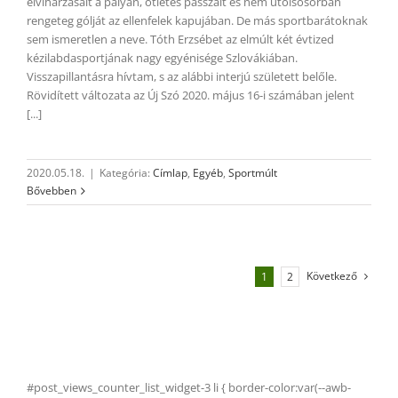
elviharzásait a pályán, ötletes passzait és nem utolsósorban
rengeteg gólját az ellenfelek kapujában. De más sportbarátoknak
sem ismeretlen a neve. Tóth Erzsébet az elmúlt két évtized
kézilabdasportjának nagy egyénisége Szlovákiában.
Visszapillantásra hívtam, s az alábbi interjú született belőle.
Rövidített változata az Új Szó 2020. május 16-i számában jelent
[...]
2020.05.18.
|
Kategória:
Címlap
,
Egyéb
,
Sportmúlt
Bővebben
Következő
1
2
#post_views_counter_list_widget-3 li { border-color:var(--awb-