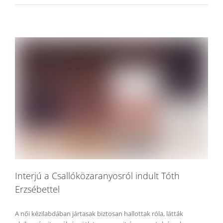
Interjú a Csallóközaranyosról indult Tóth
Erzsébettel
A női kézilabdában jártasak biztosan hallottak róla, látták