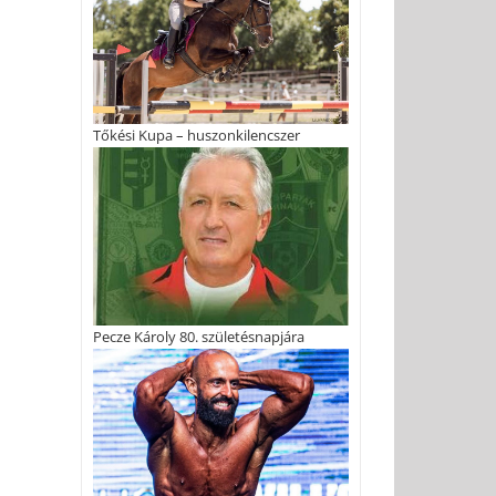
Tőkési Kupa – huszonkilencszer
Pecze Károly 80. születésnapjára