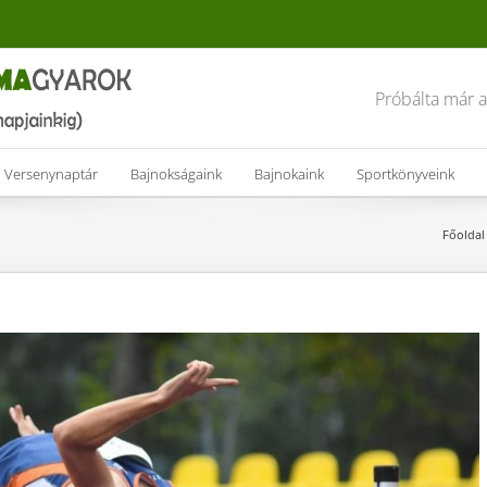
Próbálta már 
Versenynaptár
Bajnokságaink
Bajnokaink
Sportkönyveink
Főoldal