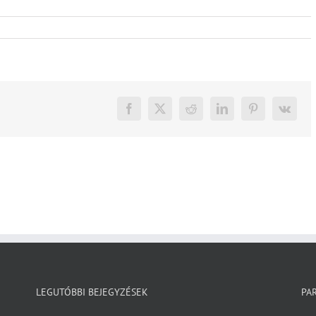
Facebook
X
Reddit
LinkedIn
Pinterest
Vk
LEGUTÓBBI BEJEGYZÉSEK
PA