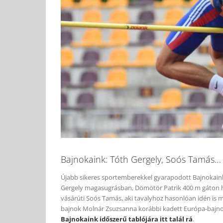
Bajnokaink: Tóth Gergely, Soós Tamás…
Újabb sikeres sportemberekkel gyarapodott Bajnokaink d
Gergely magasugrásban, Dömötör Patrik 400 m gáton har
vásárúti Soós Tamás, aki tavalyhoz hasonlóan idén is m
bajnok Molnár Zsuzsanna korábbi kadett Európa-bajnok
Bajnokaink időszerű tablójára itt talál rá
.