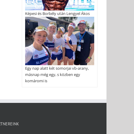
Képesi és Borbély után Lengyel Ákos
Egy nap alatt két somorjai vb-arany,
másnap még egy, s közben egy
komáromi is
RTNEREINK