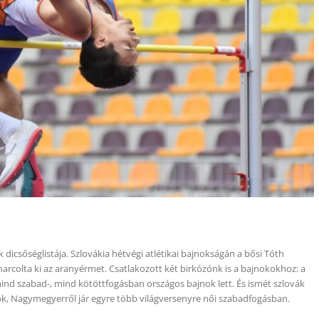
icsőséglistája. Szlovákia hétvégi atlétikai bajnokságán a bősi Tóth
colta ki az aranyérmet. Csatlakozott két birkózónk is a bajnokokhoz: a
ind szabad-, mind kötöttfogásban országos bajnok lett. És ismét szlovák
, Nagymegyerről jár egyre több világversenyre női szabadfogásban.