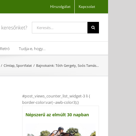
Hírszolgálat
Kapcsolat
Search
a keresőnket?
for:
Retró
Tudja-e, hogy…
Címlap
Sportfalat
Bajnokaink: Tóth Gergely, Soós Tamás…
#post_views_counter_list_widget-3 li {
border-color:var(--awb-color3);}
Népszerű az elmúlt 30 napban