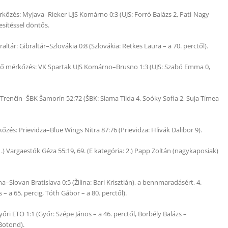
rkőzés: Myjava–Rieker UJS Komárno 0:3 (UJS: Forró Balázs 2, Pati-Nagy
esítéssel döntős.
altár: Gibraltár–Szlovákia 0:8 (Szlovákia: Retkes Laura – a 70. perctől).
első mérkőzés: VK Spartak UJS Komárno–Brusno 1:3 (UJS: Szabó Emma 0,
: Trenčín–ŠBK Šamorín 52:72 (ŠBK: Slama Tilda 4, Soóky Sofia 2, Suja Tímea
zés: Prievidza–Blue Wings Nitra 87:76 (Prievidza: Hlivák Dalibor 9).
 1.) Vargaestók Géza 55:19, 69. (E kategória: 2.) Papp Zoltán (nagykaposiak)
na–Slovan Bratislava 0:5 (Žilina: Bari Krisztián), a bennmaradásért, 4.
a 65. percig, Tóth Gábor – a 80. perctől).
i ETO 1:1 (Győr: Szépe János – a 46. perctől, Borbély Balázs –
Botond).