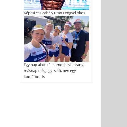
Képesi és Borbély után Lengyel Ákos
Egy nap alatt két somorjai vb-arany,
másnap még egy, s közben egy
komáromi is