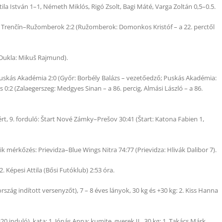
la István 1–1, Németh Miklós, Rigó Zsolt, Bagi Máté, Varga Zoltán 0,5–0.5.
: Trenčín–Ružomberok 2:2 (Ružomberok: Domonkos Kristóf – a 22. perctől
 (Dukla: Mikuš Rajmund).
uskás Akadémia 2:0 (Győr: Borbély Balázs – vezetőedző; Puskás Akadémia:
0:2 (Zalaegerszeg: Medgyes Sinan – a 86. percig, Almási László – a 86.
ért, 9. forduló: Štart Nové Zámky–Prešov 30:41 (Štart: Katona Fabien 1,
 mérkőzés: Prievidza–Blue Wings Nitra 74:77 (Prievidza: Hlivák Dalibor 7).
 Képesi Attila (Bősi Futóklub) 2:53 óra.
szág indított versenyzőt), 7 – 8 éves lányok, 30 kg és +30 kg: 2. Kiss Hanna
nduló), kata: 1. Jónás Anna; kumite, gyerek II., 30 kg: 1. Takács Márk,