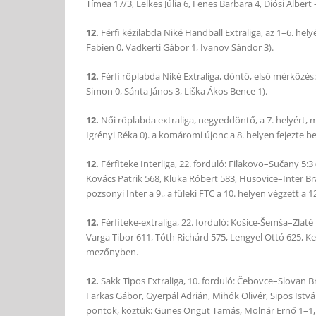
Tímea 17/3, Lelkes Júlia 6, Fenes Barbara 4, Diósi Alber
12.
Férfi kézilabda Niké Handball Extraliga, az 1–6. hel
Fabien 0, Vadkerti Gábor 1, Ivanov Sándor 3).
12.
Férfi röplabda Niké Extraliga, döntő, első mérkőzés:
Simon 0, Sánta János 3, Liška Ákos Bence 1).
12.
Női röplabda extraliga, negyeddöntő, a 7. helyért
Igrényi Réka 0). a komáromi újonc a 8. helyen fejezte b
12.
Férfiteke Interliga, 22. forduló: Fiľakovo–Sučany 5:3
Kovács Patrik 568, Kluka Róbert 583, Husovice–Inter Bra
pozsonyi Inter a 9., a füleki FTC a 10. helyen végzett a
12.
Férfiteke-extraliga, 22. forduló: Košice-Šemša–Zlat
Varga Tibor 611, Tóth Richárd 575, Lengyel Ottó 625, K
mezőnyben.
12.
Sakk Tipos Extraliga, 10. forduló: Čebovce–Slovan Br
Farkas Gábor, Gyerpál Adrián, Mihók Olivér, Sipos Istv
pontok, köztük: Gunes Ongut Tamás, Molnár Ernő 1–1, K