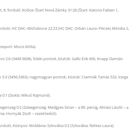
rt, 8. forduló: Košice–Štart Nové Zámky 31:26 (Štart: Katona Fabien 1,
2. forduló: HC DAC–Michalovce 22:23 (HC DAC: Orbán Laura–Pénzes Mónika 2,
esport: Mocsi Attila).
kovo 2:6 (3449:3608), füleki pontok, köztük: Gallo Erik 600, Knapp Damián
sy 5:3 (3456:3363), nagymagyari pontok, köztük: Csermák Tamás 533, Varga
a 0:1 (Dukla: Mikuš Rajmund).
gerszeg 0:2 (Zalaegerszeg: Medgyes Sinan – a 80. percig, Almási László – a
ia: Hornyák Zsolt – vezetőedző).
forduló, Kisinyov: Moldávia–Szlovákia 0:2 (Szlovákia: Retkes Laura).