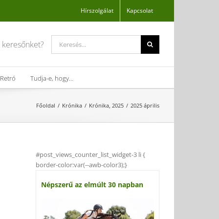
Hírszolgálat
Kapcsolat
Search
a keresőnket?
for:
Retró
Tudja-e, hogy…
Főoldal
Krónika
Krónika, 2025
2025 április
#post_views_counter_list_widget-3 li {
border-color:var(--awb-color3);}
Népszerű az elmúlt 30 napban