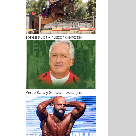
Tőkési Kupa – huszonkilencszer
Pecze Károly 80. születésnapjára