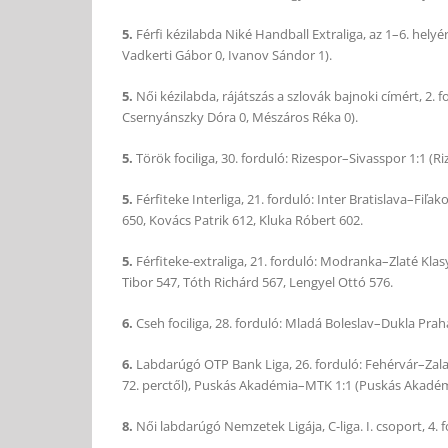
5.
Férfi kézilabda Niké Handball Extraliga, az 1–6. helyé
Vadkerti Gábor 0, Ivanov Sándor 1).
5.
Női kézilabda, rájátszás a szlovák bajnoki címért, 
Csernyánszky Dóra 0, Mészáros Réka 0).
5.
Török fociliga, 30. forduló: Rizespor–Sivasspor 1:1 (Riz
5.
Férfiteke Interliga, 21. forduló: Inter Bratislava–Fiľa
650, Kovács Patrik 612, Kluka Róbert 602.
5.
Férfiteke-extraliga, 21. forduló: Modranka–Zlaté Kla
Tibor 547, Tóth Richárd 567, Lengyel Ottó 576.
6.
Cseh fociliga, 28. forduló: Mladá Boleslav–Dukla Prah
6.
Labdarúgó OTP Bank Liga, 26. forduló: Fehérvár–Zalae
72. perctől), Puskás Akadémia–MTK 1:1 (Puskás Akadém
8.
Női labdarúgó Nemzetek Ligája, C-liga. I. csoport, 4. 