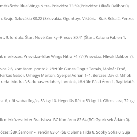
érkőzés: Blue Wings Nitra–Prievidza 73:59 (Prievidza: Hlivák Dalibor 0).
n: Svájc–Szlovákia 38:22 (Szlovákia: Oguntoye Viktória–Bízik Réka 2, Pénzes
ért, 9. forduló: Štart Nové Zámky–Prešov 30:41 (Štart: Katona Fabien 1,
 mérkőzés: Prievidza–Blue Wings Nitra 74:77 (Prievidza: Hlivák Dalibor 7).
ovce 2:6, komáromi pontok, köztük: Gunes Ongut Tamás, Molnár Ernő,
, Farkas Gábor, Urhegyi Márton, Gyerpál Adrián 1–1, Berczes Dávid, Mihók
 Streda–Modra 3:5, dunaszerdahelyi pontok, köztük: Pásti Áron 1, Bagi Máté,
, női szabadfogás, 53 kg: 10. Hegedűs Réka; 59 kg: 11. Görcs Lara; 72 kg:
k mérkőzés: Inter Bratislava–BC Komárno 83:64 (BC: Gyuricsek Ádám 0).
őzés: ŠBK Šamorín–Trenčín 83:64 (ŠBK: Slama Tilda 8, Soóky Sofia 0, Suja