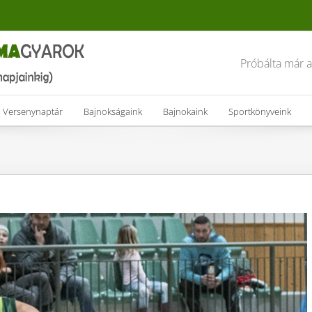
Próbálta már 
Versenynaptár
Bajnokságaink
Bajnokaink
Sportkönyveink