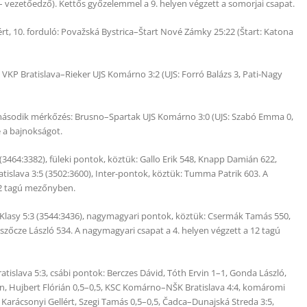
t – vezetőedző). Kettős győzelemmel a 9. helyen végzett a somorjai csapat.
yért, 10. forduló: Považská Bystrica–Štart Nové Zámky 25:22 (Štart: Katona
 VKP Bratislava–Rieker UJS Komárno 3:2 (UJS: Forró Balázs 3, Pati-Nagy
, második mérkőzés: Brusno–Spartak UJS Komárno 3:0 (UJS: Szabó Emma 0,
e a bajnokságot.
 (3464:3382), füleki pontok, köztük: Gallo Erik 548, Knapp Damián 622,
tislava 3:5 (3502:3600), Inter-pontok, köztük: Tumma Patrik 603. A
 12 tagú mezőnyben.
é Klasy 5:3 (3544:3436), nagymagyari pontok, köztük: Csermák Tamás 550,
eszőcze László 534. A nagymagyari csapat a 4. helyen végzett a 12 tagú
atislava 5:3, csábi pontok: Berczes Dávid, Tóth Ervin 1–1, Gonda László,
án, Hujbert Flórián 0,5–0,5, KSC Komárno–NŠK Bratislava 4:4, komáromi
arácsonyi Gellért, Szegi Tamás 0,5–0,5, Čadca–Dunajská Streda 3:5,