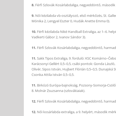
8.
Férfi Szlovák Kosárlabdaliga, negyeddöntő, második m
9.
Női kézilabda vb-osztályozó, első mérkőzés, St. Galle
Mónika 2, Lengyel Eszter 0, Hudák Anette Emma 0).
10.
Férfi kézilabda Niké Handball Extraliga, az 1–6. hely
Vadkerti Gábor 2, Ivanov Sándor 3).
11.
Férfi Szlovák Kosárlabdaliga, negyeddöntő, harmadik
11.
Sakk Tipos Extraliga, 9. forduló: KSC Komárno–Čeb
Karácsonyi Gellért 0,5–0,5, csábi pontok: Gonda László
Olivér, Sipos István, Hujbert Flórián 0,5–0,5. Dunajská
Csonka Attila István 0,5–0,5.
11.
Birkózó Európa-bajnokság, Pozsony-Somorja-Csölősztő
8. Molnár Zsuzsanna (szlovákiaiak).
12.
Férfi Szlovák Kosárlabdaliga, negyeddöntő, harmadi
12.
Női kosárlabda extraliga, a 9. helyért, második mérk