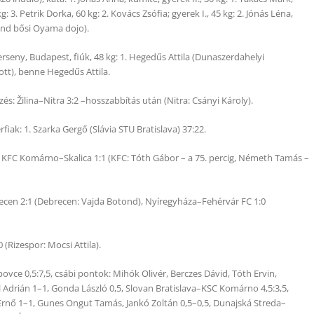
g: 3. Petrik Dorka, 60 kg: 2. Kovács Zsófia; gyerek I., 45 kg: 2. Jónás Léna,
(mind bősi Oyama dojo).
rseny, Budapest, fiúk, 48 kg: 1. Hegedűs Attila (Dunaszerdahelyi
ott), benne Hegedűs Attila.
s: Žilina–Nitra 3:2 –hosszabbítás után (Nitra: Csányi Károly).
ak: 1. Szarka Gergő (Slávia STU Bratislava) 37:22.
: KFC Komárno–Skalica 1:1 (KFC: Tóth Gábor – a 75. percig, Németh Tamás –
ecen 2:1 (Debrecen: Vajda Botond), Nyíregyháza–Fehérvár FC 1:0
 (Rizespor: Mocsi Attila).
ovce 0,5:7,5, csábi pontok: Mihók Olivér, Berczes Dávid, Tóth Ervin,
 Adrián 1–1, Gonda László 0,5, Slovan Bratislava–KSC Komárno 4,5:3,5,
Ernő 1–1, Gunes Ongut Tamás, Jankó Zoltán 0,5–0,5, Dunajská Streda–