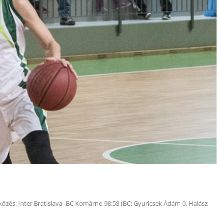
kőzés: Inter Bratislava–BC Komárno 98:58 (BC: Gyuricsek Ádám 0, Halász