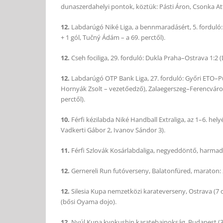
dunaszerdahelyi pontok, köztük: Pásti Áron, Csonka Atti
12.
Labdarúgó Niké Liga, a bennmaradásért, 5. forduló
+ 1 gól, Tučný Ádám – a 69. perctől).
12.
Cseh fociliga, 29. forduló: Dukla Praha–Ostrava 1:2
12.
Labdarúgó OTP Bank Liga, 27. forduló: Győri ETO–P
Hornyák Zsolt – vezetőedző), Zalaegerszeg–Ferencváros 
perctől).
10.
Férfi kézilabda Niké Handball Extraliga, az 1–6. hely
Vadkerti Gábor 2, Ivanov Sándor 3).
11.
Férfi Szlovák Kosárlabdaliga, negyeddöntő, harmadik
12.
Gernereli Run futóverseny, Balatonfüred, maraton: 2.
12.
Silesia Kupa nemzetközi karateverseny, Ostrava (7 or
(bősi Oyama dojo).
12.
Nyúl Kupa kyokushin karatebajnokság, Budapest (320 i