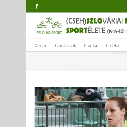
Skip
Facebook
to
content
Címlap
Sportéletünk
Krónika
Emléktár
View
Larger
Image