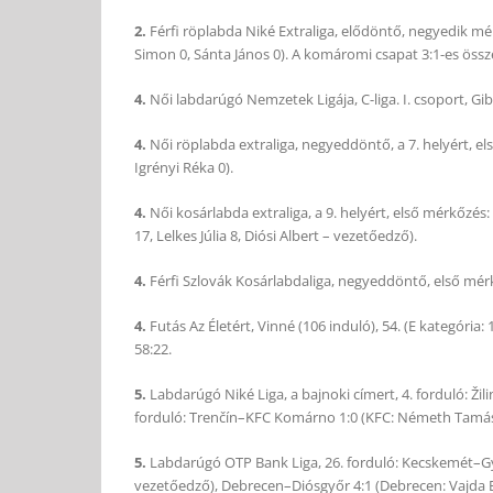
2.
Férfi röplabda Niké Extraliga, elődöntő, negyedik mé
Simon 0, Sánta János 0). A komáromi csapat 3:1-es össz
4.
Női labdarúgó Nemzetek Ligája, C-liga. I. csoport, Gibr
4.
Női röplabda extraliga, negyeddöntő, a 7. helyért, 
Igrényi Réka 0).
4.
Női kosárlabda extraliga, a 9. helyért, első mérkőzés
17, Lelkes Júlia 8, Diósi Albert – vezetőedző).
4.
Férfi Szlovák Kosárlabdaliga, negyeddöntő, első mérkő
4.
Futás Az Életért, Vinné (106 induló), 54. (E kategória:
58:22.
5.
Labdarúgó Niké Liga, a bajnoki címert, 4. forduló: Žili
forduló: Trenčín–KFC Komárno 1:0 (KFC: Németh Tamás – 
5.
Labdarúgó OTP Bank Liga, 26. forduló: Kecskemét–Győr
vezetőedző), Debrecen–Diósgyőr 4:1 (Debrecen: Vajda 