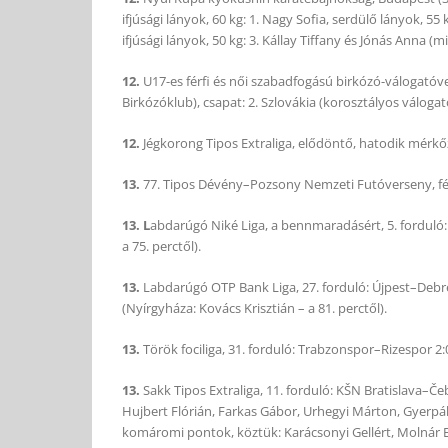
ifjúsági lányok, 60 kg: 1. Nagy Sofia, serdülő lányok, 55 k
ifjúsági lányok, 50 kg: 3. Kállay Tiffany és Jónás Anna 
12.
U17-es férfi és női szabadfogású birkózó-válogatóve
Birkózóklub), csapat: 2. Szlovákia (korosztályos válogat
12.
Jégkorong Tipos Extraliga, elődöntő, hatodik mérkőzé
13.
77. Tipos Dévény–Pozsony Nemzeti Futóverseny, férfi
13. L
abdarúgó Niké Liga, a bennmaradásért, 5. forduló
a 75. perctől).
13.
Labdarúgó OTP Bank Liga, 27. forduló: Újpest–Debr
(Nyírgyháza: Kovács Krisztián – a 81. perctől).
13.
Török fociliga, 31. forduló: Trabzonspor–Rizespor 2:0
13.
Sakk Tipos Extraliga, 11. forduló: KŠN Bratislava–Čeb
Hujbert Flórián, Farkas Gábor, Urhegyi Márton, Gyerpál
komáromi pontok, köztük: Karácsonyi Gellért, Molnár 