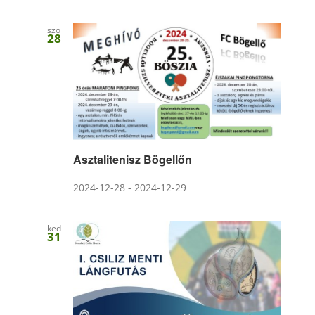
szo
28
Asztalitenisz Bögellőn
2024-12-28
-
2024-12-29
ked
31