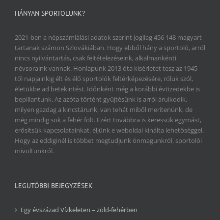
HÁNYAN SPORTOLUNK?
2021-ben a népszámlálási adatok szerint jogilag 456 148 magyart
tartanak számon Szlovákiában. Hogy ebből hány a sportoló, arról
nincs nyilvántartás, csak feltételezéseink, alkalmankénti
névsoraink vannak. Honlapunk 2013 óta kísérletet tesz az 1945-
től napjainkig élt és élő sportolók feltérképezésére, róluk szól,
életükbe ad betekintést. Időnként még a korábbi évtizedekbe is
bepillantunk. Az azóta történt gyűjtésünk is arról árulkodik,
milyen gazdag a kincstárunk, van tehát miből merítenünk, de
még mindig sok a fehér folt. Ezért továbbra is keressük egymást,
erősítsük kapcsolatainkat, éljünk e weboldal kínálta lehetőséggel.
Hogy az eddiginél is többet megtudjunk önmagunkról, sportolói
mivoltunkról.
LEGUTÓBBI BEJEGYZÉSEK
Egy évszázad Vízkeleten – zöld-fehérben