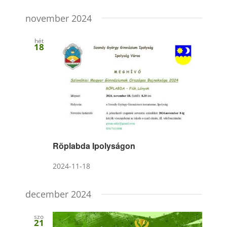
Események
Lista
nézet
Dátum
kifejezés
keresése
navigáci
kiválasztása.
november 2024
és
nézet
hét
18
választás
Röplabda Ipolyságon
2024-11-18
december 2024
szo
21