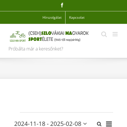
Skip
Facebook
to
content
Hírszolgálat
Kapcsolat
Próbálta már a keresőnket?
Események
Esemén
2024-11-18
 - 
2025-02-08
Keresett