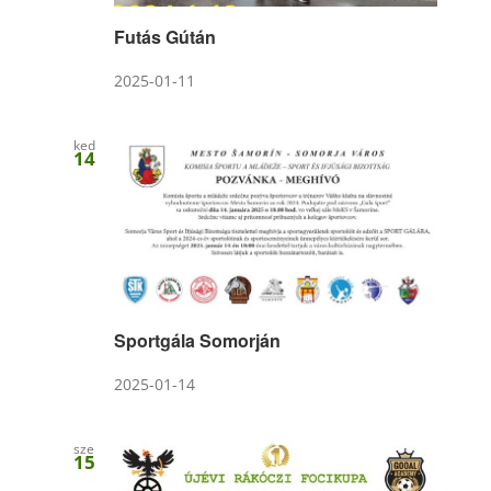
Futás Gútán
2025-01-11
ked
14
Sportgála Somorján
2025-01-14
sze
15