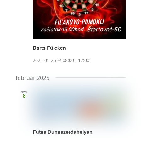
Darts Füleken
2025-01-25 @ 08:00
-
17:00
február 2025
szo
8
Futás Dunaszerdahelyen