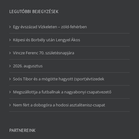
LEGUTÓBBI BEJEGYZÉSEK
Egy évszázad Vízkeleten – zöld-fehérben
Képesi és Borbély után Lengyel Ákos
Vincze Ferenc 70. születésnapjára
2026. augusztus
Soós Tibor és a mögötte hagyott (sport)évtizedek
Megszállottja a futballnak a nagyabonyi csapatvezető
Nem fért a dobogóra a hodosi asztalitenisz-csapat
PARTNEREINK