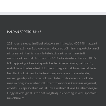
HÁNYAN SPORTOLUNK?
2021-ben a népszámlálási adatok szerint jogilag 456 148 magyart
tartanak számon Szlovákiában. Hogy ebből hány a sportoló, arról
nincs nyilvántartás, csak feltételezéseink, alkalmankénti
névsoraink vannak. Honlapunk 2013 óta kísérletet tesz az 1945-
től napjainkig élt és élő sportolók feltérképezésére, róluk szól,
életükbe ad betekintést. Időnként még a korábbi évtizedekbe is
bepillantunk. Az azóta történt gyűjtésünk is arról árulkodik,
milyen gazdag a kincstárunk, van tehát miből merítenünk, de
még mindig sok a fehér folt. Ezért továbbra is keressük egymást,
erősítsük kapcsolatainkat, éljünk e weboldal kínálta lehetőséggel.
Hogy az eddiginél is többet megtudjunk önmagunkról, sportolói
mivoltunkról.