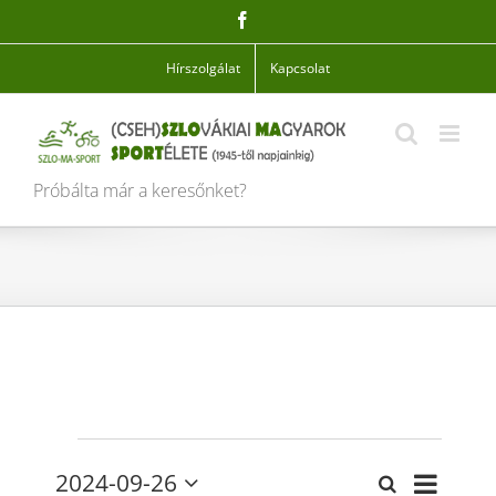
Skip
Facebook
to
content
Hírszolgálat
Kapcsolat
Próbálta már a keresőnket?
Események
Esemén
2024-09-26
Keresett