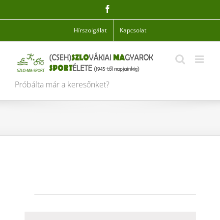
Skip
Facebook
to
content
Hírszolgálat
Kapcsolat
Próbálta már a keresőnket?
Események