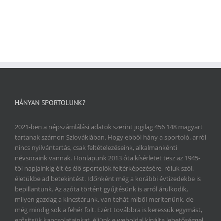
HÁNYAN SPORTOLUNK?
2021-ben a népszámlálási adatok szerint jogilag 456 148 magyart
tartanak számon Szlovákiában. Hogy ebből hány a sportoló, arról
nincs nyilvántartás, csak feltételezéseink, alkalmankénti
névsoraink vannak. Honlapunk 2013 óta kísérletet tesz az 1945-
től napjainkig élt és élő sportolók feltérképezésére, róluk szól,
életükbe ad betekintést. Időnként még a korábbi évtizedekbe is
bepillantunk. Az azóta történt gyűjtésünk is arról árulkodik,
milyen gazdag a kincstárunk, van tehát miből merítenünk, de
még mindig sok a fehér folt. Ezért továbbra is keressük egymást,
erősítsük kapcsolatainkat, éljünk e weboldal kínálta lehetőséggel.