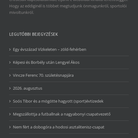
Hogy az eddiginél is többet megtudjunk önmagunkról, sportolói
mivoltunkról.
LEGUTÓBBI BEJEGYZÉSEK
Egy évszázad Vízkeleten – zöld-fehérben
Képesi és Borbély után Lengyel Ákos
Vincze Ferenc 70. születésnapjára
2026. augusztus
Soós Tibor és a mögötte hagyott (sport)évtizedek
Megszállottja a futballnak a nagyabonyi csapatvezető
Nem fért a dobogóra a hodosi asztalitenisz-csapat