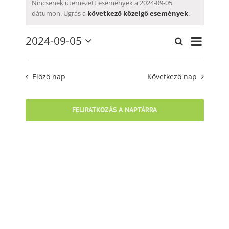
for
Nincsenek ütemezett események a 2024-09-05
Notice
dátumon. Ugrás a
következő közelgő események
.
2024-
Esemén
09-
2024-09-05
Keresett
Események
Nap
nézet
Dátum
kifejezés
05
keresése
navigáci
kiválasztása.
és
Előző nap
Következő nap
nézet
választás
FELIRATKOZÁS A NAPTÁRRA