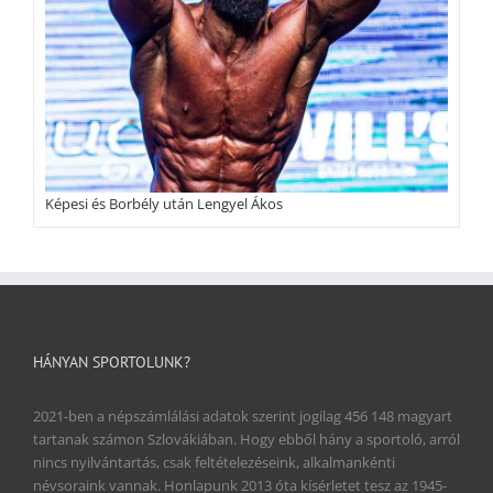
Képesi és Borbély után Lengyel Ákos
HÁNYAN SPORTOLUNK?
2021-ben a népszámlálási adatok szerint jogilag 456 148 magyart
tartanak számon Szlovákiában. Hogy ebből hány a sportoló, arról
nincs nyilvántartás, csak feltételezéseink, alkalmankénti
névsoraink vannak. Honlapunk 2013 óta kísérletet tesz az 1945-