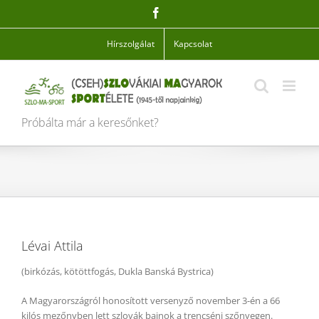
Skip
Facebook
to
content
Hírszolgálat
Kapcsolat
Próbálta már a keresőnket?
Lévai Attila
(birkózás, kötöttfogás, Dukla Banská Bystrica)
A Magyarországról honosított versenyző november 3-én a 66
kilós mezőnyben lett szlovák bajnok a trencséni szőnyegen.