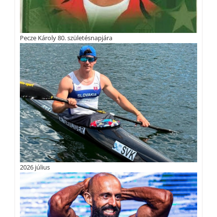
Pecze Károly 80. születésnapjára
2026 július