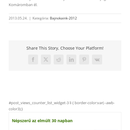
Komáromban él.
2013.05.24.
|
Kategória:
Bajnokaink-2012
Share This Story, Choose Your Platform!
Facebook
X
Reddit
LinkedIn
Pinterest
Vk
#post_views_counter_list_widget-3 li { border-color:var(--awb-
color3);}
Népszerű az elmúlt 30 napban