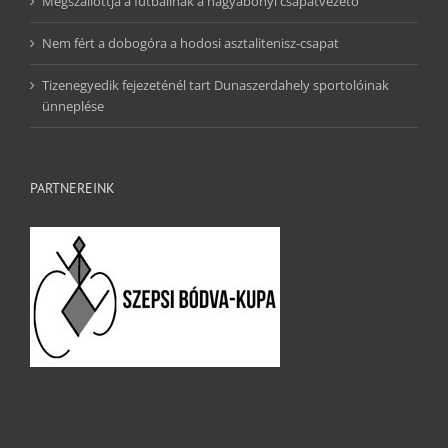
Megszállottja a futballnak a nagyabonyi csapatvezető
Nem fért a dobogóra a hodosi asztalitenisz-csapat
Tizenegyedik fejezeténél tart Dunaszerdahely sportolóinak
ünneplése
PARTNEREINK