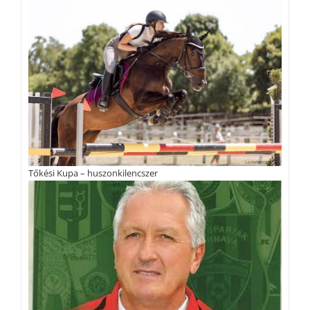
Tőkési Kupa – huszonkilencszer