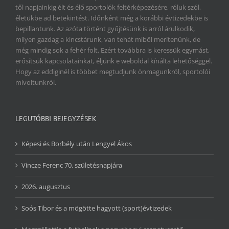
től napjainkig élt és élő sportolók feltérképezésére, róluk szól,
életükbe ad betekintést. Időnként még a korábbi évtizedekbe is
bepillantunk. Az azóta történt gyűjtésünk is arról árulkodik,
milyen gazdag a kincstárunk, van tehát miből merítenünk, de
még mindig sok a fehér folt. Ezért továbbra is keressük egymást,
erősítsük kapcsolatainkat, éljünk e weboldal kínálta lehetőséggel.
Hogy az eddiginél is többet megtudjunk önmagunkról, sportolói
mivoltunkról.
LEGUTÓBBI BEJEGYZÉSEK
Képesi és Borbély után Lengyel Ákos
Vincze Ferenc 70. születésnapjára
2026. augusztus
Soós Tibor és a mögötte hagyott (sport)évtizedek