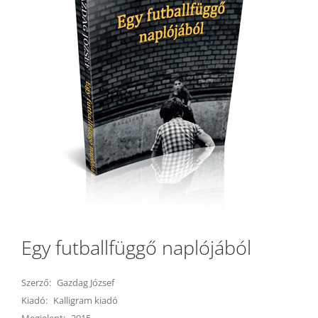
Egy futballfüggő naplójából
Szerző:
Gazdag József
Kiadó:
Kalligram kiadó
Megjelent:
2015