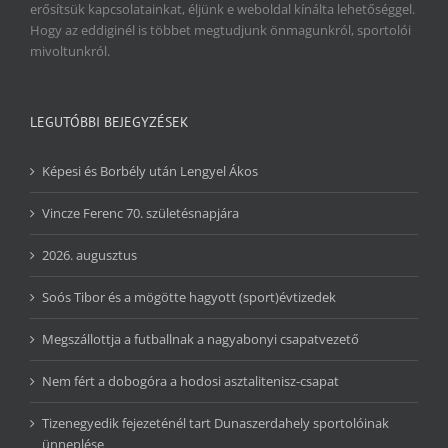
erősítsük kapcsolatainkat, éljünk e weboldal kínálta lehetőséggel.
Hogy az eddiginél is többet megtudjunk önmagunkról, sportolói
mivoltunkról.
LEGUTÓBBI BEJEGYZÉSEK
Képesi és Borbély után Lengyel Ákos
Vincze Ferenc 70. születésnapjára
2026. augusztus
Soós Tibor és a mögötte hagyott (sport)évtizedek
Megszállottja a futballnak a nagyabonyi csapatvezető
Nem fért a dobogóra a hodosi asztalitenisz-csapat
Tizenegyedik fejezeténél tart Dunaszerdahely sportolóinak
ünneplése