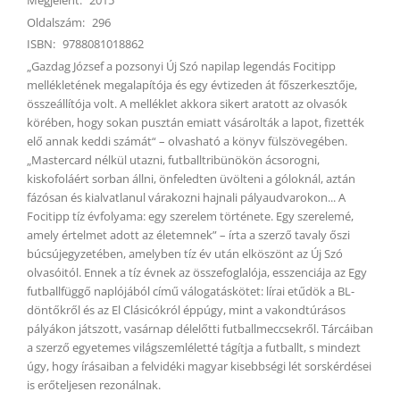
Oldalszám:
296
ISBN:
9788081018862
„Gazdag József a pozsonyi Új Szó napilap legendás Focitipp
mellékletének megalapítója és egy évtizeden át főszerkesztője,
összeállítója volt. A melléklet akkora sikert aratott az olvasók
körében, hogy sokan pusztán emiatt vásárolták a lapot, fizették
elő annak keddi számát“ – olvasható a könyv fülszövegében.
„Mastercard nélkül utazni, futballtribünökön ácsorogni,
kiskofoláért sorban állni, önfeledten üvölteni a góloknál, aztán
fázósan és kialvatlanul várakozni hajnali pályaudvarokon... A
Focitipp tíz évfolyama: egy szerelem története. Egy szerelemé,
amely értelmet adott az életemnek” – írta a szerző tavaly őszi
búcsújegyzetében, amelyben tíz év után elköszönt az Új Szó
olvasóitól. Ennek a tíz évnek az összefoglalója, esszenciája az Egy
futballfüggő naplójából című válogatáskötet: lírai etűdök a BL-
döntőkről és az El Clásicókról éppúgy, mint a vakondtúrásos
pályákon játszott, vasárnap délelőtti futballmeccsekről. Tárcáiban
a szerző egyetemes világszemléletté tágítja a futballt, s mindezt
úgy, hogy írásaiban a felvidéki magyar kisebbségi lét sorskérdései
is erőteljesen rezonálnak.