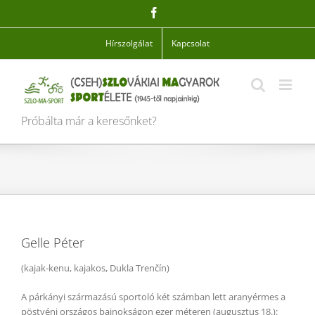
Skip
Facebook
to
content
Hírszolgálat
Kapcsolat
Próbálta már a keresőnket?
Gelle Péter
(kajak-kenu, kajakos, Dukla Trenčín)
A párkányi származású sportoló két számban lett aranyérmes a
pöstyéni országos bajnokságon ezer méteren (augusztus 18.):