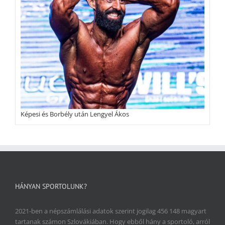
Képesi és Borbély után Lengyel Ákos
HÁNYAN SPORTOLUNK?
2021-ben a népszámlálási adatok szerint jogilag 456 148 magyart
tartanak számon Szlovákiában. Hogy ebből hány a sportoló, arról