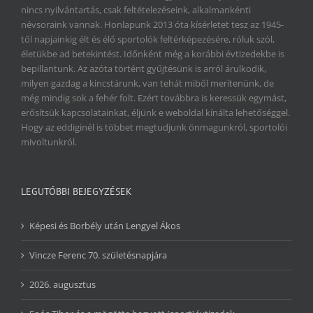
nincs nyilvántartás, csak feltételezéseink, alkalmankénti
névsoraink vannak. Honlapunk 2013 óta kísérletet tesz az 1945-
től napjainkig élt és élő sportolók feltérképezésére, róluk szól,
életükbe ad betekintést. Időnként még a korábbi évtizedekbe is
bepillantunk. Az azóta történt gyűjtésünk is arról árulkodik,
milyen gazdag a kincstárunk, van tehát miből merítenünk, de
még mindig sok a fehér folt. Ezért továbbra is keressük egymást,
erősítsük kapcsolatainkat, éljünk e weboldal kínálta lehetőséggel.
Hogy az eddiginél is többet megtudjunk önmagunkról, sportolói
mivoltunkról.
LEGUTÓBBI BEJEGYZÉSEK
Képesi és Borbély után Lengyel Ákos
Vincze Ferenc 70. születésnapjára
2026. augusztus