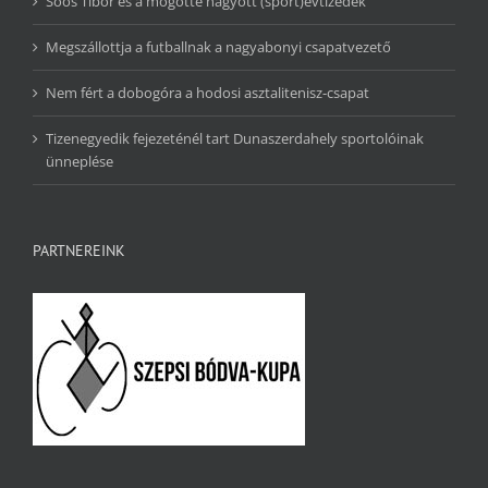
Soós Tibor és a mögötte hagyott (sport)évtizedek
Megszállottja a futballnak a nagyabonyi csapatvezető
Nem fért a dobogóra a hodosi asztalitenisz-csapat
Tizenegyedik fejezeténél tart Dunaszerdahely sportolóinak
ünneplése
PARTNEREINK