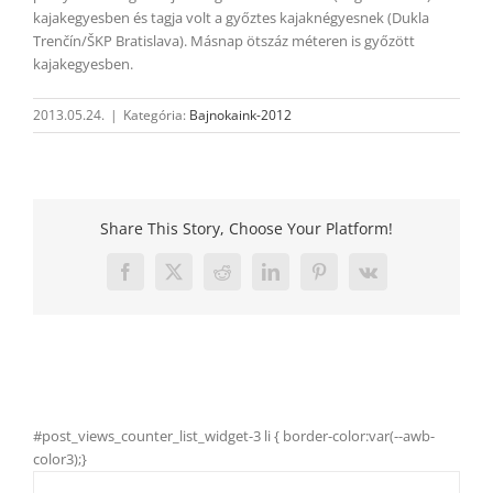
kajakegyesben és tagja volt a győztes kajaknégyesnek (Dukla
Trenčín/ŠKP Bratislava). Másnap ötszáz méteren is győzött
kajakegyesben.
2013.05.24.
|
Kategória:
Bajnokaink-2012
Share This Story, Choose Your Platform!
Facebook
X
Reddit
LinkedIn
Pinterest
Vk
#post_views_counter_list_widget-3 li { border-color:var(--awb-
color3);}