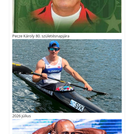
Pecze Károly 80. születésnapjára
2026 július