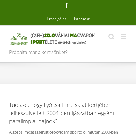
Skip
Facebook
to
content
Hírszolgálat
Kapcsolat
Próbálta már a keresőnket?
Tudja-e, hogy Lyócsa Imre saját kertjében
felkészülve lett 2004-ben íjászatban egyéni
paralimpiai bajnok?
A szepsi mozgássérült örökvidám sportoló, miután 2000-ben