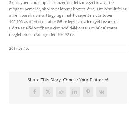
Sydneyben paralimpiai bronzérmes lett, megvette a kertje
mögötti parcellát, ahol saját lőteret hozott létre, s itt készült fel az
athéni paralimpiára. Nagy izgalmak közepette a döntőben
103:103-as döntetlen után 8:5-re legyőzte a lengyel Lezanskit.
Előtte az elődöntőben a címvédő dél-koreai Ant búcsúztatta
meglehetősen könnyedén 104:92-re.
2017.03.15.
Share This Story, Choose Your Platform!
Facebook
X
Reddit
LinkedIn
Pinterest
Vk