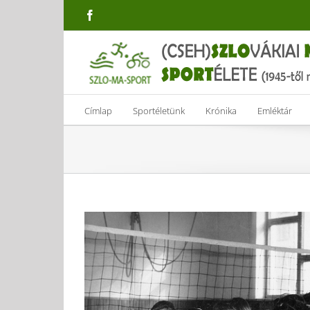
Skip
Facebook
to
content
Címlap
Sportéletünk
Krónika
Emléktár