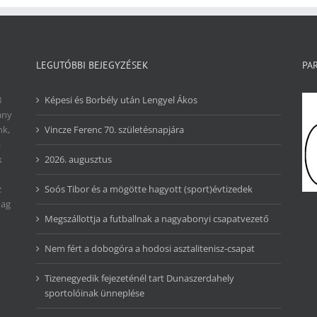
LEGUTÓBBI BEJEGYZÉSEK
PA
8
Képesi és Borbély után Lengyel Ákos
ány
nk,
Vincze Ferenc 70. születésnapjára
a
k
2026. augusztus
z
Soós Tibor és a mögötte hagyott (sport)évtizedek
dag
Megszállottja a futballnak a nagyabonyi csapatvezető
Nem fért a dobogóra a hodosi asztalitenisz-csapat
Tizenegyedik fejezeténél tart Dunaszerdahely
sportolóinak ünneplése