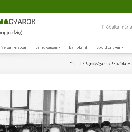
Próbálta már 
Versenynaptár
Bajnokságaink
Bajnokaink
Sportkönyveink
Főoldal
Bajnokságaink
Szlovákiai M