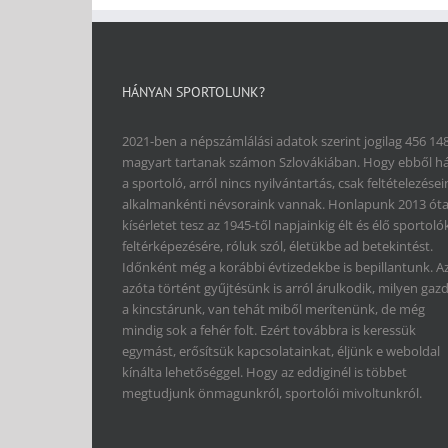
HÁNYAN SPORTOLUNK?
2021-ben a népszámlálási adatok szerint jogilag 456 14
magyart tartanak számon Szlovákiában. Hogy ebből h
a sportoló, arról nincs nyilvántartás, csak feltételezései
alkalmankénti névsoraink vannak. Honlapunk 2013 ót
kísérletet tesz az 1945-től napjainkig élt és élő sportoló
feltérképezésére, róluk szól, életükbe ad betekintést.
Időnként még a korábbi évtizedekbe is bepillantunk. A
azóta történt gyűjtésünk is arról árulkodik, milyen gaz
a kincstárunk, van tehát miből merítenünk, de még
mindig sok a fehér folt. Ezért továbbra is keressük
egymást, erősítsük kapcsolatainkat, éljünk e weboldal
kínálta lehetőséggel. Hogy az eddiginél is többet
megtudjunk önmagunkról, sportolói mivoltunkról.