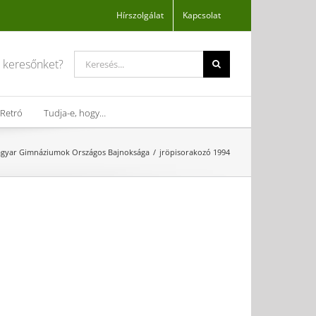
Hírszolgálat
Kapcsolat
Search
a keresőnket?
for:
Retró
Tudja-e, hogy…
agyar Gimnáziumok Országos Bajnoksága
jröpisorakozó 1994