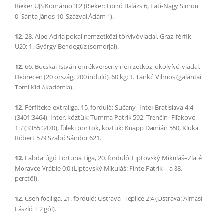
Rieker UJS Komárno 3:2 (Rieker: Forró Balázs 6, Pati-Nagy Simon
0, Sánta János 10, Százvai Ádám 1).
12.
28. Alpe-Adria pokal nemzetkőzi tőrvívóviadal, Graz, férfik,
U20: 1. György Bendegúz (somorjai).
12.
66. Bocskai István emlékverseny nemzetközi ökölvívó-viadal,
Debrecen (20 ország, 200 induló), 60 kg: 1. Tankó Vilmos (galántai
Tomi Kid Akadémia).
12.
Férfiteke-extraliga, 15. forduló: Sučany–Inter Bratislava 4:4
(3401:3464), Inter, köztük: Tumma Patrik 592, Trenčín–Fiľakovo
1:7 (3355:3470), füleki pontok, köztük: Knapp Damián 550, Kluka
Róbert 579 Szabó Sándor 621.
12.
Labdarúgó Fortuna Liga, 20. forduló: Liptovský Mikuláš–Zlaté
Moravce-Vráble 0:0 (Liptovský Mikuláš: Pinte Patrik – a 88.
perctől).
12.
Cseh fociliga, 21. forduló: Ostrava–Teplice 2:4 (Ostrava: Almási
László + 2 gól).