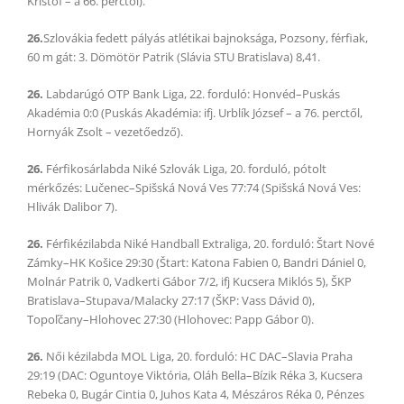
Kristóf – a 66. perctől).
26.
Szlovákia fedett pályás atlétikai bajnoksága, Pozsony, férfiak,
60 m gát: 3. Dömötör Patrik (Slávia STU Bratislava) 8,41.
26.
Labdarúgó OTP Bank Liga, 22. forduló: Honvéd–Puskás
Akadémia 0:0 (Puskás Akadémia: ifj. Urblík József – a 76. perctől,
Hornyák Zsolt – vezetőedző).
26.
Férfikosárlabda Niké Szlovák Liga, 20. forduló, pótolt
mérkőzés: Lučenec–Spišská Nová Ves 77:74 (Spišská Nová Ves:
Hlivák Dalibor 7).
26.
Férfikézilabda Niké Handball Extraliga, 20. forduló: Štart Nové
Zámky–HK Košice 29:30 (Štart: Katona Fabien 0, Bandri Dániel 0,
Molnár Patrik 0, Vadkerti Gábor 7/2, ifj Kucsera Miklós 5), ŠKP
Bratislava–Stupava/Malacky 27:17 (ŠKP: Vass Dávid 0),
Topoľčany–Hlohovec 27:30 (Hlohovec: Papp Gábor 0).
26.
Női kézilabda MOL Liga, 20. forduló: HC DAC–Slavia Praha
29:19 (DAC: Oguntoye Viktória, Oláh Bella–Bízik Réka 3, Kucsera
Rebeka 0, Bugár Cintia 0, Juhos Kata 4, Mészáros Réka 0, Pénzes