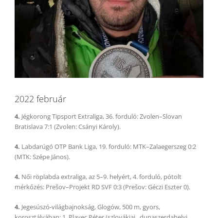
2022 február
4.
Jégkorong Tipsport Extraliga, 36. forduló: Zvolen–Slovan
Bratislava 7:1 (Zvolen: Csányi Károly).
4.
Labdarúgó OTP Bank Liga, 19. forduló: MTK–Zalaegerszeg 0:2
(MTK: Szépe János).
4.
Női röplabda extraliga, az 5–9. helyért, 4. forduló, pótolt
mérkőzés: Prešov–Projekt RD SVF 0:3 (Prešov: Géczi Eszter 0).
4.
Jegesúszó-világbajnokság, Glogów, 500 m, gyors,
korosztályában: 1. Plavec Péter (szlovákiai, dunaszerdahelyi