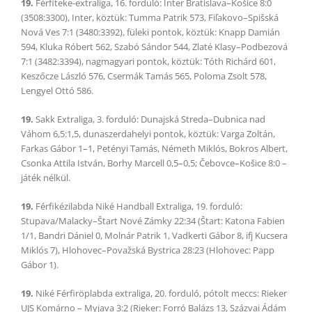
19.
Férfiteke-extraliga, 16. forduló: Inter Bratislava–Košice 8:0
(3508:3300), Inter, köztük: Tumma Patrik 573, Fiľakovo–Spišská
Nová Ves 7:1 (3480:3392), füleki pontok, köztük: Knapp Damián
594, Kluka Róbert 562, Szabó Sándor 544, Zlaté Klasy–Podbezová
7:1 (3482:3394), nagmagyari pontok, köztük: Tóth Richárd 601,
Keszőcze László 576, Csermák Tamás 565, Poloma Zsolt 578,
Lengyel Ottó 586.
19.
Sakk Extraliga, 3. forduló: Dunajská Streda–Dubnica nad
Váhom 6,5:1,5, dunaszerdahelyi pontok, köztük: Varga Zoltán,
Farkas Gábor 1–1, Petényi Tamás, Németh Miklós, Bokros Albert,
Csonka Attila István, Borhy Marcell 0,5–0,5; Čebovce–Košice 8:0 –
játék nélkül.
19.
Férfikézilabda Niké Handball Extraliga, 19. forduló:
Stupava/Malacky–Štart Nové Zámky 22:34 (Štart: Katona Fabien
1/1, Bandri Dániel 0, Molnár Patrik 1, Vadkerti Gábor 8, ifj Kucsera
Miklós 7), Hlohovec–Považská Bystrica 28:23 (Hlohovec: Papp
Gábor 1).
19.
Niké Férfiröplabda extraliga, 20. forduló, pótolt meccs: Rieker
UJS Komárno – Myjava 3:2 (Rieker: Forró Balázs 13, Százvai Ádám