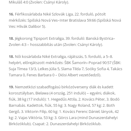
Mikuláš 4:0 (Zvolen: Csányi Károly).
16.
Férfikosárlabda Niké Szlovák Liga, 22. forduló, pótolt
mérkőzés: Spišská Nová Ves–Inter Bratislava 59:66 (Spišská Nová
Ves: Hlivák Dalibor 5).
18.
Jégkorong Tipsport Extraliga, 39. forduló: Banská Bystrica–
Zvolen 4:3 – hosszabbítás után (Zvolen: Csányi Károly).
18.
Női kosárlabda Niké Extraliga, rájátszás, 5. forduló, a 5–8.
helyért, előrejátszott mérkőzés: ŠBK Šamorín–Poprad 90:57 (ŠBK:
Suja Tímea 13/3, Lelkes Júlia 5, Slama Tilda 7, Soóky Sofia 4, Takács
Tamara 0, Fenes Barbara 0 – Diósi Albert vezetőedző).
19.
Nemzetközi szabadfogású birkózóverseny diák és kadett
korosztályban, Bielawa (4 ország, 251 induló) – egyéni, diákok,
fiúk, 38 kg (17 induló): 1. Hegedűs Attila, 2. Kovács Péter, 3. Bodó
Barnabás. Kadettok, fiúk, 55 kg: 3. Nagy Roland, 57 kg: 2. Both
Gergő, 3. Viktorin Filip, 60 kg: 1. Kovács Ferenc Dániel; lányok, 42
kg: 2. Vajas Viktória, 53 kg: 3. Görcs Lara (mind Dunaszerdahelyi
Birkózóklub). Csapat: 2. Dunaszerdahelyi Birkózóklub.