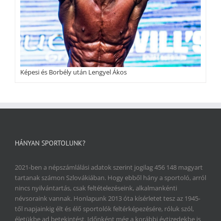
Képesi és Borbély után Lengyel Ákos
HÁNYAN SPORTOLUNK?
2021-ben a népszámlálási adatok szerint jogilag 456 148 magyart
tartanak számon Szlovákiában. Hogy ebből hány a sportoló, arról
nincs nyilvántartás, csak feltételezéseink, alkalmankénti
névsoraink vannak. Honlapunk 2013 óta kísérletet tesz az 1945-
től napjainkig élt és élő sportolók feltérképezésére, róluk szól,
életükbe ad betekintést. Időnként még a korábbi évtizedekbe is