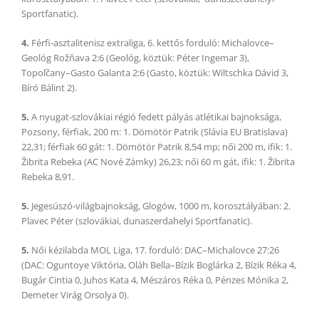
Sportfanatic).
4.
Férfi-asztalitenisz extraliga, 6. kettős forduló: Michalovce–
Geológ Rožňava 2:6 (Geológ, köztük: Péter Ingemar 3),
Topoľčany–Gasto Galanta 2:6 (Gasto, köztük: Wiltschka Dávid 3,
Bíró Bálint 2).
5.
A nyugat-szlovákiai régió fedett pályás atlétikai bajnoksága,
Pozsony, férfiak, 200 m: 1. Dömötör Patrik (Slávia EU Bratislava)
22,31; férfiak 60 gát: 1. Dömötör Patrik 8,54 mp; női 200 m, ifik: 1.
Žibrita Rebeka (AC Nové Zámky) 26,23; női 60 m gát, ifik: 1. Žibrita
Rebeka 8,91.
5.
Jegesúszó-világbajnokság, Glogów, 1000 m, korosztályában: 2.
Plavec Péter (szlovákiai, dunaszerdahelyi Sportfanatic).
5.
Női kézilabda MOL Liga, 17. forduló: DAC–Michalovce 27:26
(DAC: Oguntoye Viktória, Oláh Bella–Bízik Boglárka 2, Bízik Réka 4,
Bugár Cintia 0, Juhos Kata 4, Mészáros Réka 0, Pénzes Mónika 2,
Demeter Virág Orsolya 0).