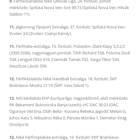
9.
Férfikosárlabda Niké Szlovák Liga, 24. forduló, pótolt
mérkőzés: Spišská Nová Ves–Svit 90:73 (Spišská Nová Ves: Hlivák
Dalibor 11).
11.
Jégkorong Tipsport Extraliga, 37. forduló: Spišská Nová Ves–
Zvolen 3:0 (Zvolen: Csányi Károly).
11.
Férfiteke-extraliga, 15. forduló: Pobedim–Zlaté Klasy 5,5:2,5
(3395:3336), nagymagyari pontok: Tóth Richárd 558, Poloma Zsolt
534, Lengyel Ottó 619, Csermák Tamás 532, Varga Tibor 534,
Keszőcze László 559.
12.
Férfikézilabda Niké Handball Extraliga, 18. forduló: ŠKP
Bratislava–Modra 21:19 (ŠKP: Vass Dávid 1).
12.
Női kézilabda EHF-Európa-liga, negyeddöntő, első mérkőzés:
RK Bekament Bukovicska Banja (szerb)–HC DAC 30:23 (DAC:
Ogutoye Viktória, Oláh Bella– Kucsera Rebeka, Jagodič Melani 0,
Juhos Kata 5, Mészáros Réka 0, Pénzes Mónika 1, Demeter Virág
Orsolya 0).
12.
Niké Férfiröplabda extraliga, 19. forduló: VKP Bratislava–