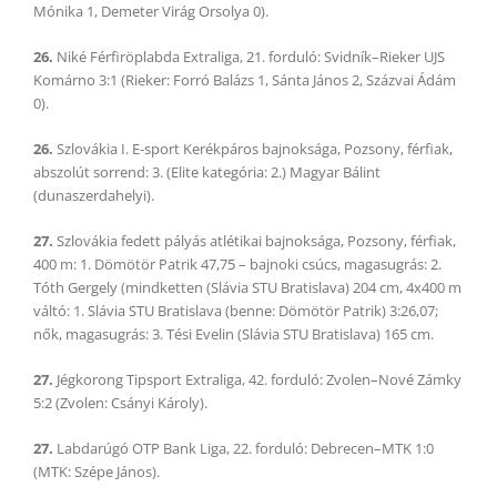
Mónika 1, Demeter Virág Orsolya 0).
26.
Niké Férfiröplabda Extraliga, 21. forduló: Svidník–Rieker UJS
Komárno 3:1 (Rieker: Forró Balázs 1, Sánta János 2, Százvai Ádám
0).
26.
Szlovákia I. E-sport Kerékpáros bajnoksága, Pozsony, férfiak,
abszolút sorrend: 3. (Elite kategória: 2.) Magyar Bálint
(dunaszerdahelyi).
27.
Szlovákia fedett pályás atlétikai bajnoksága, Pozsony, férfiak,
400 m: 1. Dömötör Patrik 47,75 – bajnoki csúcs, magasugrás: 2.
Tóth Gergely (mindketten (Slávia STU Bratislava) 204 cm, 4x400 m
váltó: 1. Slávia STU Bratislava (benne: Dömötör Patrik) 3:26,07;
nők, magasugrás: 3. Tési Evelin (Slávia STU Bratislava) 165 cm.
27.
Jégkorong Tipsport Extraliga, 42. forduló: Zvolen–Nové Zámky
5:2 (Zvolen: Csányi Károly).
27.
Labdarúgó OTP Bank Liga, 22. forduló: Debrecen–MTK 1:0
(MTK: Szépe János).