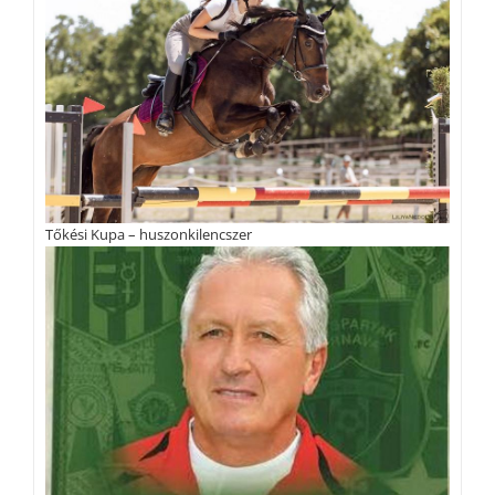
Tőkési Kupa – huszonkilencszer