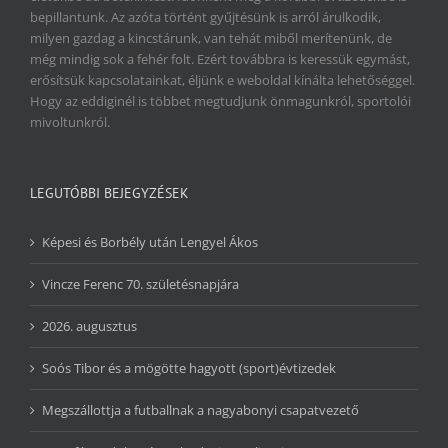
bepillantunk. Az azóta történt gyűjtésünk is arról árulkodik,
milyen gazdag a kincstárunk, van tehát miből merítenünk, de
még mindig sok a fehér folt. Ezért továbbra is keressük egymást,
erősítsük kapcsolatainkat, éljünk e weboldal kínálta lehetőséggel.
Hogy az eddiginél is többet megtudjunk önmagunkról, sportolói
mivoltunkról.
LEGUTÓBBI BEJEGYZÉSEK
Képesi és Borbély után Lengyel Ákos
Vincze Ferenc 70. születésnapjára
2026. augusztus
Soós Tibor és a mögötte hagyott (sport)évtizedek
Megszállottja a futballnak a nagyabonyi csapatvezető