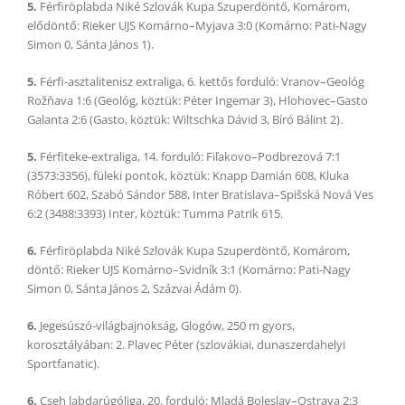
5.
Férfiröplabda Niké Szlovák Kupa Szuperdöntő, Komárom,
elődöntő: Rieker UJS Komárno–Myjava 3:0 (Komárno: Pati-Nagy
Simon 0, Sánta János 1).
5.
Férfi-asztalitenisz extraliga, 6. kettős forduló: Vranov–Geológ
Rožňava 1:6 (Geológ, köztük: Péter Ingemar 3), Hlohovec–Gasto
Galanta 2:6 (Gasto, köztük: Wiltschka Dávid 3, Bíró Bálint 2).
5.
Férfiteke-extraliga, 14. forduló: Fiľakovo–Podbrezová 7:1
(3573:3356), füleki pontok, köztük: Knapp Damián 608, Kluka
Róbert 602, Szabó Sándor 588, Inter Bratislava–Spišská Nová Ves
6:2 (3488:3393) Inter, köztük: Tumma Patrik 615.
6.
Férfiröplabda Niké Szlovák Kupa Szuperdöntő, Komárom,
döntő: Rieker UJS Komárno–Svidník 3:1 (Komárno: Pati-Nagy
Simon 0, Sánta János 2, Százvai Ádám 0).
6.
Jegesúszó-világbajnokság, Glogów, 250 m gyors,
korosztályában: 2. Plavec Péter (szlovákiai, dunaszerdahelyi
Sportfanatic).
6.
Cseh labdarúgóliga, 20. forduló: Mladá Boleslav–Ostrava 2:3