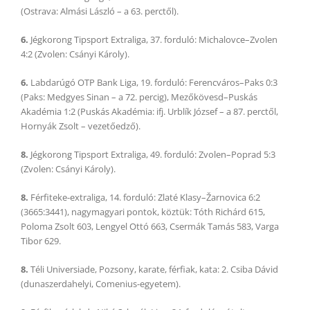
(Ostrava: Almási László – a 63. perctől).
6.
Jégkorong Tipsport Extraliga, 37. forduló: Michalovce–Zvolen
4:2 (Zvolen: Csányi Károly).
6.
Labdarúgó OTP Bank Liga, 19. forduló: Ferencváros–Paks 0:3
(Paks: Medgyes Sinan – a 72. percig), Mezőkövesd–Puskás
Akadémia 1:2 (Puskás Akadémia: ifj. Urblík József – a 87. perctől,
Hornyák Zsolt – vezetőedző).
8.
Jégkorong Tipsport Extraliga, 49. forduló: Zvolen–Poprad 5:3
(Zvolen: Csányi Károly).
8.
Férfiteke-extraliga, 14. forduló: Zlaté Klasy–Žarnovica 6:2
(3665:3441), nagymagyari pontok, köztük: Tóth Richárd 615,
Poloma Zsolt 603, Lengyel Ottó 663, Csermák Tamás 583, Varga
Tibor 629.
8.
Téli Universiade, Pozsony, karate, férfiak, kata: 2. Csiba Dávid
(dunaszerdahelyi, Comenius-egyetem).