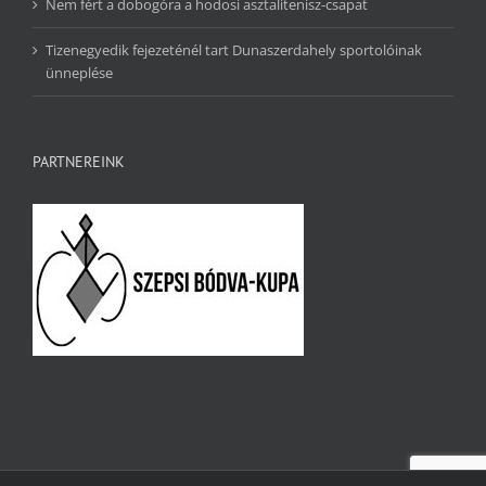
Nem fért a dobogóra a hodosi asztalitenisz-csapat
Tizenegyedik fejezeténél tart Dunaszerdahely sportolóinak
ünneplése
PARTNEREINK