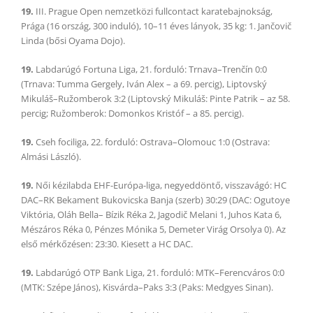
19.
III. Prague Open nemzetközi fullcontact karatebajnokság,
Prága (16 ország, 300 induló), 10–11 éves lányok, 35 kg: 1. Jančovič
Linda (bősi Oyama Dojo).
19.
Labdarúgó Fortuna Liga, 21. forduló: Trnava–Trenčín 0:0
(Trnava: Tumma Gergely, Iván Alex – a 69. percig), Liptovský
Mikuláš–Ružomberok 3:2 (Liptovský Mikuláš: Pinte Patrik – az 58.
percig; Ružomberok: Domonkos Kristóf – a 85. percig).
19.
Cseh fociliga, 22. forduló: Ostrava–Olomouc 1:0 (Ostrava:
Almási László).
19.
Női kézilabda EHF-Európa-liga, negyeddöntő, visszavágó: HC
DAC–RK Bekament Bukovicska Banja (szerb) 30:29 (DAC: Ogutoye
Viktória, Oláh Bella– Bízik Réka 2, Jagodič Melani 1, Juhos Kata 6,
Mészáros Réka 0, Pénzes Mónika 5, Demeter Virág Orsolya 0). Az
első mérkőzésen: 23:30. Kiesett a HC DAC.
19.
Labdarúgó OTP Bank Liga, 21. forduló: MTK–Ferencváros 0:0
(MTK: Szépe János), Kisvárda–Paks 3:3 (Paks: Medgyes Sinan).