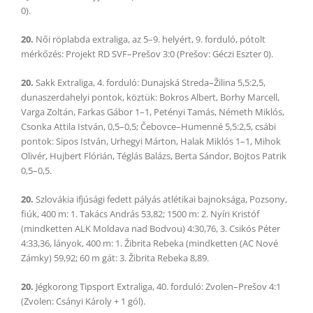
0).
20.
Női röplabda extraliga, az 5–9. helyért, 9. forduló, pótolt
mérkőzés: Projekt RD SVF–Prešov 3:0 (Prešov: Géczi Eszter 0).
20.
Sakk Extraliga, 4. forduló: Dunajská Streda–Žilina 5,5:2,5,
dunaszerdahelyi pontok, köztük: Bokros Albert, Borhy Marcell,
Varga Zoltán, Farkas Gábor 1–1, Petényi Tamás, Németh Miklós,
Csonka Attila István, 0,5–0,5; Čebovce–Humenné 5,5:2,5, csábi
pontok: Sipos István, Urhegyi Márton, Halak Miklós 1–1, Mihok
Olivér, Hujbert Flórián, Téglás Balázs, Berta Sándor, Bojtos Patrik
0,5–0,5.
20.
Szlovákia ifjúsági fedett pályás atlétikai bajnoksága, Pozsony,
fiúk, 400 m: 1. Takács András 53,82; 1500 m: 2. Nyíri Kristóf
(mindketten ALK Moldava nad Bodvou) 4:30,76, 3. Csikós Péter
4:33,36, lányok, 400 m: 1. Žibrita Rebeka (mindketten (AC Nové
Zámky) 59,92; 60 m gát: 3. Žibrita Rebeka 8,89.
20.
Jégkorong Tipsport Extraliga, 40. forduló: Zvolen–Prešov 4:1
(Zvolen: Csányi Károly + 1 gól).