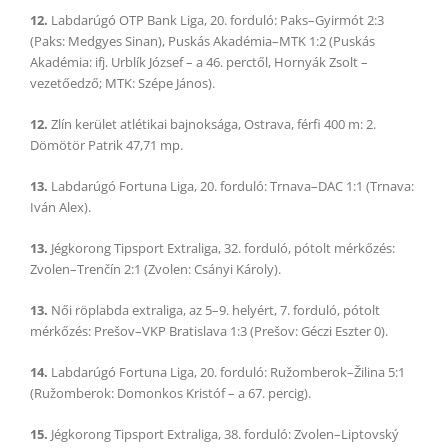
12.
Labdarúgó OTP Bank Liga, 20. forduló: Paks–Gyirmót 2:3
(Paks: Medgyes Sinan), Puskás Akadémia–MTK 1:2 (Puskás
Akadémia: ifj. Urblík József – a 46. perctől, Hornyák Zsolt –
vezetőedző; MTK: Szépe János).
12.
Zlín kerület atlétikai bajnoksága, Ostrava, férfi 400 m: 2.
Dömötör Patrik 47,71 mp.
13.
Labdarúgó Fortuna Liga, 20. forduló: Trnava–DAC 1:1 (Trnava:
Iván Alex).
13.
Jégkorong Tipsport Extraliga, 32. forduló, pótolt mérkőzés:
Zvolen–Trenčín 2:1 (Zvolen: Csányi Károly).
13.
Női röplabda extraliga, az 5–9. helyért, 7. forduló, pótolt
mérkőzés: Prešov–VKP Bratislava 1:3 (Prešov: Géczi Eszter 0).
14.
Labdarúgó Fortuna Liga, 20. forduló: Ružomberok–Žilina 5:1
(Ružomberok: Domonkos Kristóf – a 67. percig).
15.
Jégkorong Tipsport Extraliga, 38. forduló: Zvolen–Liptovský