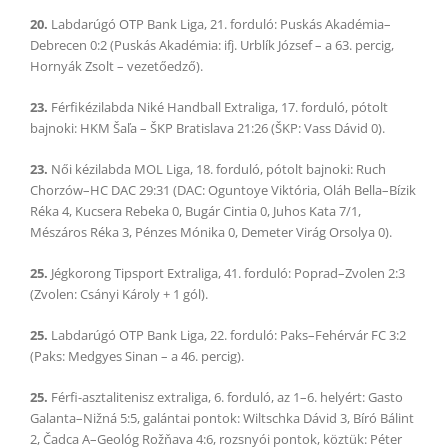
20.
Labdarúgó OTP Bank Liga, 21. forduló: Puskás Akadémia–
Debrecen 0:2 (Puskás Akadémia: ifj. Urblík József – a 63. percig,
Hornyák Zsolt – vezetőedző).
23.
Férfikézilabda Niké Handball Extraliga, 17. forduló, pótolt
bajnoki: HKM Šaľa – ŠKP Bratislava 21:26 (ŠKP: Vass Dávid 0).
23.
Női kézilabda MOL Liga, 18. forduló, pótolt bajnoki: Ruch
Chorzów–HC DAC 29:31 (DAC: Oguntoye Viktória, Oláh Bella–Bízik
Réka 4, Kucsera Rebeka 0, Bugár Cintia 0, Juhos Kata 7/1,
Mészáros Réka 3, Pénzes Mónika 0, Demeter Virág Orsolya 0).
25.
Jégkorong Tipsport Extraliga, 41. forduló: Poprad–Zvolen 2:3
(Zvolen: Csányi Károly + 1 gól).
25.
Labdarúgó OTP Bank Liga, 22. forduló: Paks–Fehérvár FC 3:2
(Paks: Medgyes Sinan – a 46. percig).
25.
Férfi-asztalitenisz extraliga, 6. forduló, az 1–6. helyért: Gasto
Galanta–Nižná 5:5, galántai pontok: Wiltschka Dávid 3, Bíró Bálint
2, Čadca A–Geológ Rožňava 4:6, rozsnyói pontok, köztük: Péter