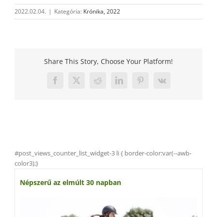
2022.02.04.
|
Kategória:
Krónika, 2022
Share This Story, Choose Your Platform!
Facebook
X
Reddit
LinkedIn
Pinterest
Vk
#post_views_counter_list_widget-3 li { border-color:var(--awb-
color3);}
Népszerű az elmúlt 30 napban