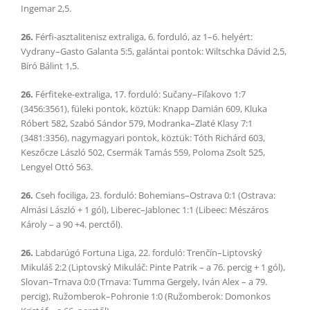
Ingemar 2,5.
26.
Férfi-asztalitenisz extraliga, 6. forduló, az 1–6. helyért:
Vydrany–Gasto Galanta 5:5, galántai pontok: Wiltschka Dávid 2,5,
Bíró Bálint 1,5.
26.
Férfiteke-extraliga, 17. forduló: Sučany–Fiľakovo 1:7
(3456:3561), füleki pontok, köztük: Knapp Damián 609, Kluka
Róbert 582, Szabó Sándor 579, Modranka–Zlaté Klasy 7:1
(3481:3356), nagymagyari pontok, köztük: Tóth Richárd 603,
Keszőcze László 502, Csermák Tamás 559, Poloma Zsolt 525,
Lengyel Ottó 563.
26.
Cseh fociliga, 23. forduló: Bohemians–Ostrava 0:1 (Ostrava:
Almási László + 1 gól), Liberec–Jablonec 1:1 (Libeec: Mészáros
Károly – a 90 +4. perctől).
26.
Labdarúgó Fortuna Liga, 22. forduló: Trenčín–Liptovský
Mikuláš 2:2 (Liptovský Mikuláč: Pinte Patrik – a 76. percig + 1 gól),
Slovan–Trnava 0:0 (Trnava: Tumma Gergely, Iván Alex – a 79.
percig), Ružomberok–Pohronie 1:0 (Ružomberok: Domonkos