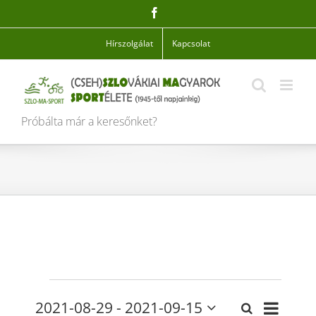
Skip
Facebook
to
content
Hírszolgálat
Kapcsolat
Próbálta már a keresőnket?
Események
Esemén
2021-08-29
 - 
2021-09-15
Keresett