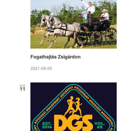
Fogathajtás Zsigárdon
2021-09-05
szo
11