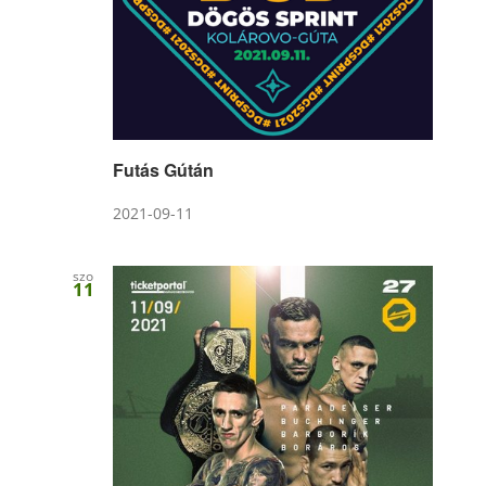
Futás Gútán
2021-09-11
szo
11