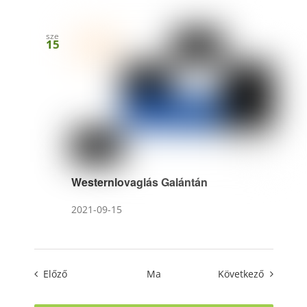
sze
15
Westernlovaglás Galántán
2021-09-15
Események
Esemény
Előző
Ma
Következő