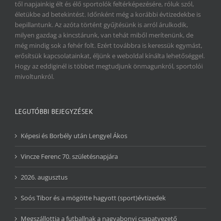
től napjainkig élt és élő sportolók feltérképezésére, róluk szól,
életükbe ad betekintést. Időnként még a korábbi évtizedekbe is
bepillantunk. Az azóta történt gyűjtésünk is arról árulkodik,
milyen gazdag a kincstárunk, van tehát miből merítenünk, de
még mindig sok a fehér folt. Ezért továbbra is keressük egymást,
erősítsük kapcsolatainkat, éljünk e weboldal kínálta lehetőséggel.
Hogy az eddiginél is többet megtudjunk önmagunkról, sportolói
mivoltunkról.
LEGUTÓBBI BEJEGYZÉSEK
Képesi és Borbély után Lengyel Ákos
Vincze Ferenc 70. születésnapjára
2026. augusztus
Soós Tibor és a mögötte hagyott (sport)évtizedek
Megszállottja a futballnak a nagyabonyi csapatvezető