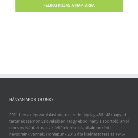
FELIRATKOZÁS A NAPTÁRRA
HÁNYAN SPORTOLUNK?
2021-ben a népszámlálási adatok szerint jogilag 456 148 magyart
tartanak számon Szlovákiában. Hogy ebből hány a sportoló, arról
nincs nyilvántartás, csak feltételezéseink, alkalmankénti
névsoraink vannak. Honlapunk 2013 óta kísérletet tesz az 1945-