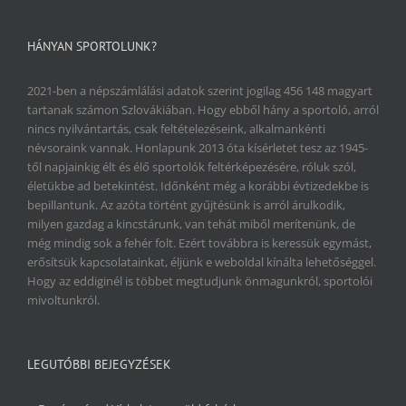
HÁNYAN SPORTOLUNK?
2021-ben a népszámlálási adatok szerint jogilag 456 148 magyart
tartanak számon Szlovákiában. Hogy ebből hány a sportoló, arról
nincs nyilvántartás, csak feltételezéseink, alkalmankénti
névsoraink vannak. Honlapunk 2013 óta kísérletet tesz az 1945-
től napjainkig élt és élő sportolók feltérképezésére, róluk szól,
életükbe ad betekintést. Időnként még a korábbi évtizedekbe is
bepillantunk. Az azóta történt gyűjtésünk is arról árulkodik,
milyen gazdag a kincstárunk, van tehát miből merítenünk, de
még mindig sok a fehér folt. Ezért továbbra is keressük egymást,
erősítsük kapcsolatainkat, éljünk e weboldal kínálta lehetőséggel.
Hogy az eddiginél is többet megtudjunk önmagunkról, sportolói
mivoltunkról.
LEGUTÓBBI BEJEGYZÉSEK