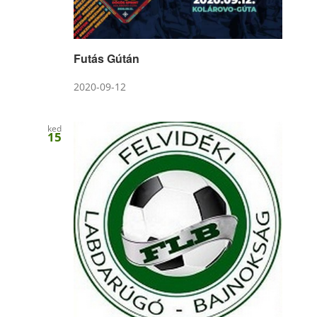
Futás Gútán
2020-09-12
ked
15