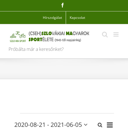
Skip
Facebook
to
content
Hírszolgálat
Kapcsolat
Próbálta már a keresőnket?
Események
Esemén
2020-08-21
 - 
2021-06-05
Keresett