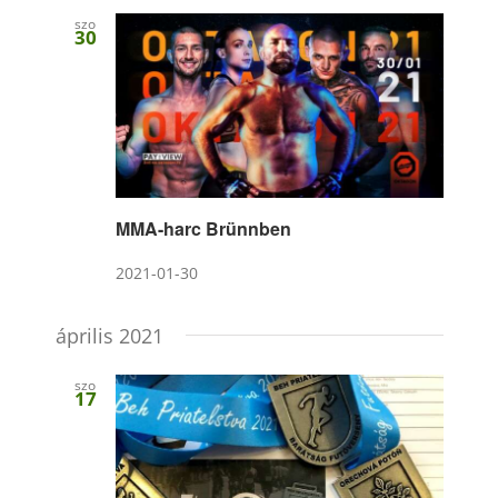
szo
30
MMA-harc Brünnben
2021-01-30
április 2021
szo
17