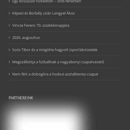
Egy évszázad Vízkeleten – zöld-fehérben
Képesi és Borbély után Lengyel Ákos
Vincze Ferenc 70. születésnapjára
2026. augusztus
Soós Tibor és a mögötte hagyott (sport)évtizedek
Megszállottja a futballnak a nagyabonyi csapatvezető
Nem fért a dobogóra a hodosi asztalitenisz-csapat
PARTNEREINK