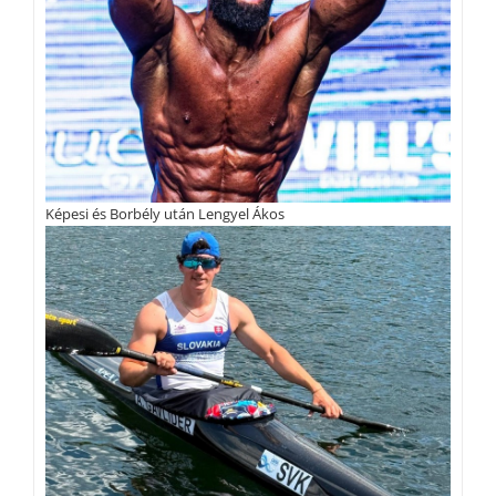
Képesi és Borbély után Lengyel Ákos