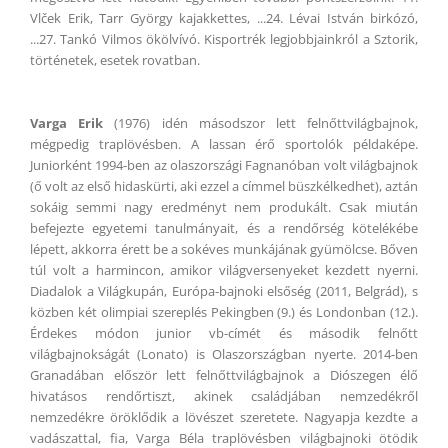
Vl
ček
Erik, Tarr György kajakkettes, ...24. Lévai István birkózó,
...27. Tankó Vilmos ökölvívó. Kisportrék legjobbjainkról a Sztorik,
történetek, esetek rovatban.
Varga Erik
(1976) idén másodszor lett felnőttvilágbajnok,
mégpedig traplövésben. A lassan érő sportolók példaképe.
Juniorként 1994-ben az olaszországi Fagnanóban volt világbajnok
(ő volt az első hidaskürti, aki ezzel a címmel büszkélkedhet), aztán
sokáig semmi nagy eredményt nem produkált. Csak miután
befejezte egyetemi tanulmányait, és a rendőrség kötelékébe
lépett, akkorra érett be a sokéves munkájának gyümölcse. Bőven
túl volt a harmincon, amikor világversenyeket kezdett nyerni.
Diadalok a Világkupán, Európa-bajnoki elsőség (2011, Belgrád), s
közben két olimpiai szereplés Pekingben (9.) és Londonban (12.).
Érdekes módon junior vb-címét és második felnőtt
világbajnokságát (Lonato) is Olaszországban nyerte. 2014-ben
Granadában először lett felnőttvilágbajnok a Diószegen élő
hivatásos rendőrtiszt, akinek családjában nemzedékről
nemzedékre öröklődik a lövészet szeretete. Nagyapja kezdte a
vadászattal, fia, Varga Béla traplövésben világbajnoki ötödik