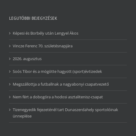
LEGUTÓBBI BEJEGYZÉSEK
Képesi és Borbély után Lengyel Ákos
Vincze Ferenc 70. születésnapjára
2026. augusztus
Soós Tibor és a mögötte hagyott (sport)évtizedek
Megszállottja a futballnak a nagyabonyi csapatvezető
Nem fért a dobogóra a hodosi asztalitenisz-csapat
Tizenegyedik fejezeténél tart Dunaszerdahely sportolóinak
ünneplése