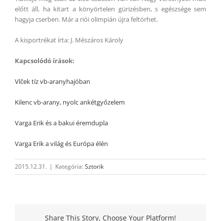
előtt áll, ha kitart a könyörtelen gürizésben, s egészsége sem
hagyja cserben. Már a riói olimpián újra feltörhet.
A kisportrékat írta: J. Mészáros Károly
Kapcsolódó írások:
Vl
ček
tíz vb-aranyhajóban
Kilenc vb-arany, nyolc ankétgyőzelem
Varga Erik és a bakui éremdupla
Varga Erik a világ és Európa élén
2015.12.31.
|
Kategória:
Sztorik
Share This Story, Choose Your Platform!