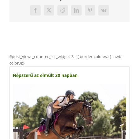
Facebook
X
Reddit
LinkedIn
Pinterest
Vk
#post_views_counter_list_widget-3 li { border-color:var(--awb-
color3);}
Népszerű az elmúlt 30 napban