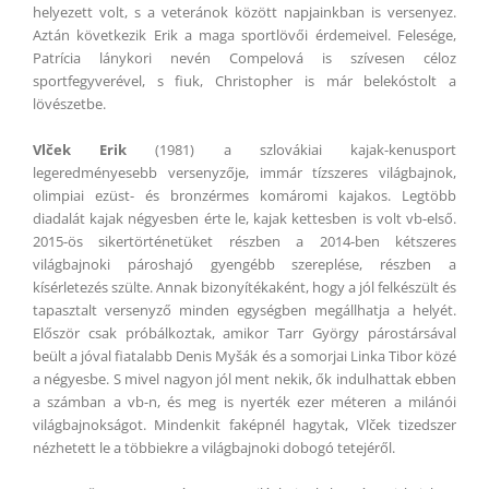
helyezett volt, s a veteránok között napjainkban is versenyez.
Aztán következik Erik a maga sportlövői érdemeivel. Felesége,
Patrícia lánykori nevén Compelová is szívesen céloz
sportfegyverével, s fiuk, Christopher is már belekóstolt a
lövészetbe.
Vl
ček
Erik
(1981) a szlovákiai kajak-kenusport
legeredményesebb versenyzője, immár tízszeres világbajnok,
olimpiai ezüst- és bronzérmes komáromi kajakos. Legtöbb
diadalát kajak négyesben érte le, kajak kettesben is volt vb-első.
2015-ös sikertörténetüket részben a 2014-ben kétszeres
világbajnoki pároshajó gyengébb szereplése, részben a
kísérletezés szülte. Annak bizonyítékaként, hogy a jól felkészült és
tapasztalt versenyző minden egységben megállhatja a helyét.
Először csak próbálkoztak, amikor Tarr György párostársával
beült a jóval fiatalabb Denis My
šák
és a somorjai Linka Tibor közé
a négyesbe. S mivel nagyon jól ment nekik, ők indulhattak ebben
a számban a vb-n, és meg is nyerték ezer méteren a milánói
világbajnokságot. Mindenkit faképnél hagytak, Vl
ček
tizedszer
nézhetett le a többiekre a világbajnoki dobogó tetejéről.