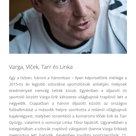
Varga, Vlček, Tarr és Linka
Egy a tízben, három a háromban – ilyen képviselőink mérlege a
2015-ös év legjobb szlovákiai sportolóinak ankétján, melynek
eredményeit nemrég tették közzé. Egyéniben a díjazott tíz
sportoló között Varga Erik kétszeres világbajnok traplövő lett a
negyedik. Csapatban a három díjazott között az országos
futballimádat a második helyre szorította a milánói világbajnok
kajaknégyest, melyben sorainkból a komáromi Vl
ček
Erik és Tarr
György, valamint a somorjai Linka Tibor lapátolt. Ugyanebben a
kategóriában a szlovák traplövő válogatott (benne Varga Erikkel)
megosztva lett hatodik. Egyéniben további pontszerzőink: 11.