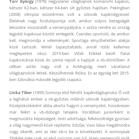
Tarr György
(1979) négyszeres világbajnok komáromi kajakos,
kétszer K2-ban, kétszer K4-ben ült győztes hajóban. Pekingban
(2008) olimpiai ezüstérmes volt a szlovák kajaknégyessel.
Életének nagy fordulópontja volt, amikor súlyos betegségét
leküzdve visszatalált a versenypályára, s azóta rendre az ország
legjobb kajakosai között emlegetik. Csendes sportoló, de amikor
kell, megmondja a véleményét. Sportága elnyűhetetlen alakjai
közé tartozik. Minél tapasztaltabb, annál több kellemes
meglepetést okoz. 2015-ben Vl
ček
Erikkel beült fiatal
kajakostársai közé, és szinte repült a hajójuk a vb-döntőben. A
célban aztán nagy volt a boldogság, mert váratlanul
világbajnokok lettek. Készülhetnek Rióba. Ez az egység lett 2015-
ben Szlovákia második legjobb csapata.
Linka Tibor
(1995) Somorja első felnőtt kajakvilágbajnoka. Ő volt
a leghátsó ember a vb-győztes milánói szlovák kajaknégysben.
Középiskolásként abba akarta hagyni a versenyzést, húszévesen
már felért a vb-dobogó tetejére. Korábban juniorként is
megmutatta képességeit, testi adottsága, felkészültsége gyorsan
a világ nagymenői közé repítette. Edzője, Vass Géza megálmodta
nagy sikerét, ami az idei vb-n be is következett. A somorjaiak
Tibikéje még csak az első csúcson van túl. Nagy versenyzői múlt