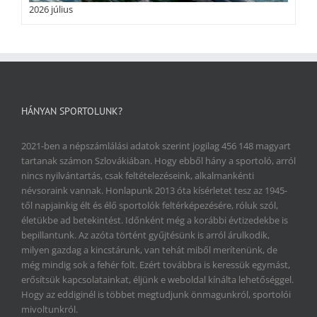
2026 július
HÁNYAN SPORTOLUNK?
2021-ben a népszámlálási adatok szerint jogilag 456 148 magyart
tartanak számon Szlovákiában. Hogy ebből hány a sportoló, arról
nincs nyilvántartás, csak feltételezéseink, alkalmankénti
névsoraink vannak. Honlapunk 2013 óta kísérletet tesz az 1945-
től napjainkig élt és élő sportolók feltérképezésére, róluk szól,
életükbe ad betekintést. Időnként még a korábbi évtizedekbe is
bepillantunk. Az azóta történt gyűjtésünk is arról árulkodik,
milyen gazdag a kincstárunk, van tehát miből merítenünk, de
még mindig sok a fehér folt. Ezért továbbra is keressük egymást,
erősítsük kapcsolatainkat, éljünk e weboldal kínálta lehetőséggel.
Hogy az eddiginél is többet megtudjunk önmagunkról, sportolói
mivoltunkról.