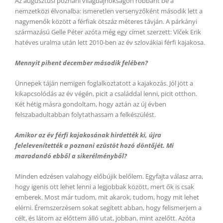
Az augusztusi poznani világbajnokságon robbant be a
nemzetközi élvonalba: ismeretlen versenyzőként második lett a
nagymenők között a férfiak ötszáz méteres távján. A párkányi
származású Gelle Péter azóta még egy címet szerzett: Vlček Erik
hatéves uralma után lett 2010-ben az év szlovákiai férfi kajakosa.
Mennyit pihent december második felében?
Ünnepek táján nemigen foglalkoztatott a kajakozás. Jól jött a
kikapcsolódás az év végén, picit a családdal lenni, picit otthon.
Két hétig másra gondoltam, hogy aztán az új évben
felszabadultabban folytathassam a felkészülést.
Amikor az év férfi kajakosának hirdették ki, újra
felelevenítették a poznani ezüstöt hozó döntőjét. Mi
maradandó ebből a sikerélményből?
Minden edzésen valahogy előbújik belőlem. Egyfajta válasz arra,
hogy igenis ott lehet lenni a legjobbak között, mert ők is csak
emberek. Most már tudom, mit akarok, tudom, hogy mit lehet
elérni. Éremszerzésem sokat segített abban, hogy felismerjem a
célt, és látom az előttem álló utat, jobban, mint azelőtt. Azóta