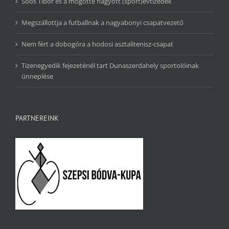
Soós Tibor és a mögötte hagyott (sport)évtizedek
Megszállottja a futballnak a nagyabonyi csapatvezető
Nem fért a dobogóra a hodosi asztalitenisz-csapat
Tizenegyedik fejezeténél tart Dunaszerdahely sportolóinak
ünneplése
PARTNEREINK