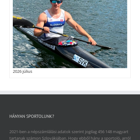
2026 július
HÁNYAN SPORTOLUNK?
2021-ben a népszámlálási adatok szerint jogilag 456 148 magyart
tartanak számon Szlovákiában. Hogy ebből hány a sportoló, arról