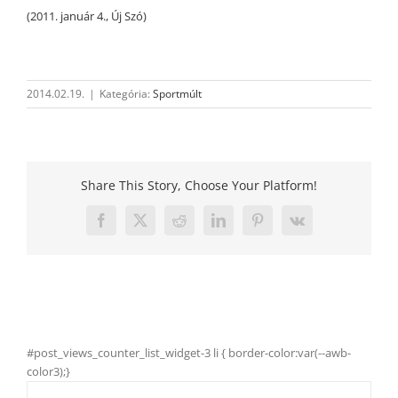
(2011. január 4., Új Szó)
2014.02.19.
|
Kategória:
Sportmúlt
Share This Story, Choose Your Platform!
Facebook
X
Reddit
LinkedIn
Pinterest
Vk
#post_views_counter_list_widget-3 li { border-color:var(--awb-
color3);}