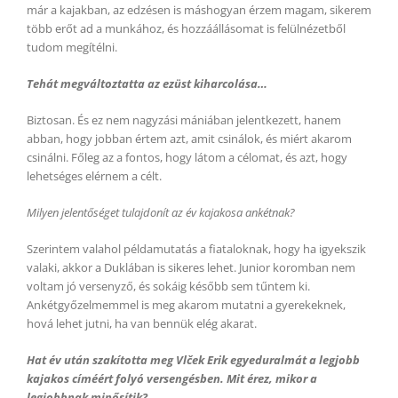
már a kajakban, az edzésen is máshogyan érzem magam, sikerem
több erőt ad a munkához, és hozzáállásomat is felülnézetből
tudom megítélni.
Tehát megváltoztatta az ezüst kiharcolása…
Biztosan. És ez nem nagyzási mániában jelentkezett, hanem
abban, hogy jobban értem azt, amit csinálok, és miért akarom
csinálni. Főleg az a fontos, hogy látom a célomat, és azt, hogy
lehetséges elérnem a célt.
Milyen jelentőséget tulajdonít az év kajakosa ankétnak?
Szerintem valahol példamutatás a fiataloknak, hogy ha igyekszik
valaki, akkor a Duklában is sikeres lehet. Junior koromban nem
voltam jó versenyző, és sokáig később sem tűntem ki.
Ankétgyőzelmemmel is meg akarom mutatni a gyerekeknek,
hová lehet jutni, ha van bennük elég akarat.
Hat év után szakította meg Vlček Erik egyeduralmát a legjobb
kajakos címéért folyó versengésben. Mit érez, mikor a
legjobbnak minősítik?