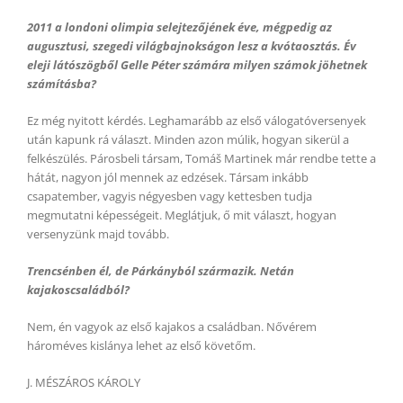
2011 a londoni olimpia selejtezőjének éve, mégpedig az
augusztusi, szegedi világbajnokságon lesz a kvótaosztás. Év
eleji látószögből Gelle Péter számára milyen számok jöhetnek
számításba?
Ez még nyitott kérdés. Leghamarább az első válogatóversenyek
után kapunk rá választ. Minden azon múlik, hogyan sikerül a
felkészülés. Párosbeli társam, Tomáš Martinek már rendbe tette a
hátát, nagyon jól mennek az edzések. Társam inkább
csapatember, vagyis négyesben vagy kettesben tudja
megmutatni képességeit. Meglátjuk, ő mit választ, hogyan
versenyzünk majd tovább.
Trencsénben él, de Párkányból származik. Netán
kajakoscsaládból?
Nem, én vagyok az első kajakos a családban. Nővérem
hároméves kislánya lehet az első követőm.
J. MÉSZÁROS KÁROLY