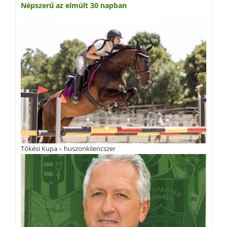
Népszerű az elmúlt 30 napban
Tőkési Kupa – huszonkilencszer