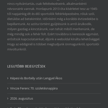
nincs nyilvántartás, csak feltételezéseink, alkalmankénti
névsoraink vannak. Honlapunk 2013 óta kísérletet tesz az 1945-
től napjainkig élt és élő sportolók feltérképezésére, róluk szól,
életükbe ad betekintést. Időnként még a korábbi évtizedekbe is
bepillantunk. Az azóta történt gyűjtésünk is arról árulkodik,
milyen gazdag a kincstárunk, van tehát miből merítenünk, de
még mindig sok a fehér folt. Ezért továbbra is keressük egymást,
erősítsük kapcsolatainkat, éljünk e weboldal kínálta lehetőséggel.
Hogy az eddiginél is többet megtudjunk önmagunkról, sportolói
mivoltunkról.
LEGUTÓBBI BEJEGYZÉSEK
Képesi és Borbély után Lengyel Ákos
Vincze Ferenc 70. születésnapjára
2026. augusztus