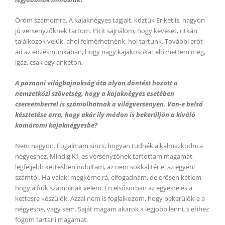
Öröm számomra. A kajaknégyes tagjait, köztük Eriket is, nagyon
jó versenyzőknek tartom. Picit sajnálom, hogy keveset, ritkán
találkozok velük, ahol felmérhetnénk, hol tartunk. További erőt
ad az edzésmunkában, hogy nagy kajakosokat előzhettem meg,
igaz, csak egy ankéton.
A poznani világbajnokság óta olyan döntést hozott a
nemzetközi szövetség, hogy a kajaknégyes esetében
csereemberrel is számolhatnak a világversenyen. Van-e belső
késztetése arra, hogy akár ily módon is bekerüljön a kiváló
komáromi kajaknégyesbe?
Nem nagyon. Fogalmam sincs, hogyan tudnék alkalmazkodni a
négyeshez. Mindig K1-es versenyzőnek tartottam magamat,
legfeljebb kettesben indultam, az nem sokkal tér el az egyéni
számtól. Ha valaki megkérne rá, elfogadnám, de erősen kétlem,
hogy a fiúk számolnak velem. Én elsősorban az egyesre és a
kettesre készülök. Azzal nem is foglalkozom, hogy bekerülök-e a
négyesbe, vagy sem. Saját magam akarok a legjobb lenni, s ehhez
fogom tartani magamat.