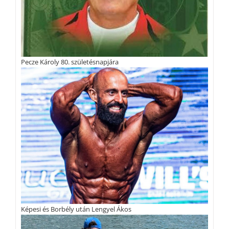
Pecze Károly 80. születésnapjára
Képesi és Borbély után Lengyel Ákos