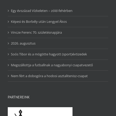
Egy évszázad Vízkeleten – zöld-fehérben
Képesi és Borbély után Lengyel Ákos
Vincze Ferenc 70. születésnapjára
2026. augusztus
Soós Tibor és a mögötte hagyott (sport)évtizedek
Megszállottja a futballnak a nagyabonyi csapatvezető
Nem fért a dobogóra a hodosi asztalitenisz-csapat
PARTNEREINK