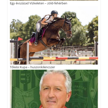
Egy évszázad Vízkeleten – zöld-fehérben
Tőkési Kupa – huszonkilencszer