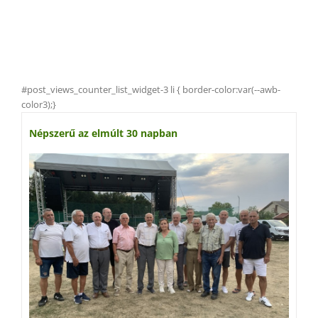
#post_views_counter_list_widget-3 li { border-color:var(--awb-
color3);}
Népszerű az elmúlt 30 napban