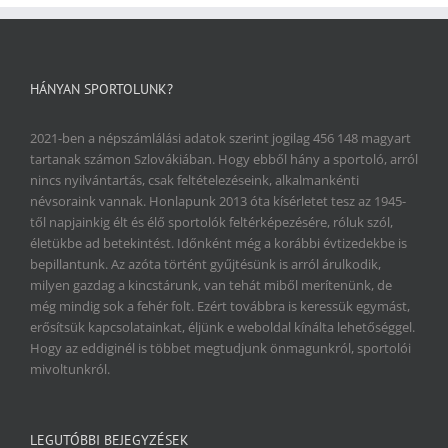
HÁNYAN SPORTOLUNK?
2021-ben a népszámlálási adatok szerint jogilag 456 148 magyart
tartanak számon Szlovákiában. Hogy ebből hány a sportoló, arról
nincs nyilvántartás, csak feltételezéseink, alkalmankénti
névsoraink vannak. Honlapunk 2013 óta kísérletet tesz az 1945-
től napjainkig élt és élő sportolók feltérképezésére, róluk szól,
életükbe ad betekintést. Időnként még a korábbi évtizedekbe is
bepillantunk. Az azóta történt gyűjtésünk is arról árulkodik,
milyen gazdag a kincstárunk, van tehát miből merítenünk, de
még mindig sok a fehér folt. Ezért továbbra is keressük egymást,
erősítsük kapcsolatainkat, éljünk e weboldal kínálta lehetőséggel.
Hogy az eddiginél is többet megtudjunk önmagunkról, sportolói
mivoltunkról.
LEGUTÓBBI BEJEGYZÉSEK