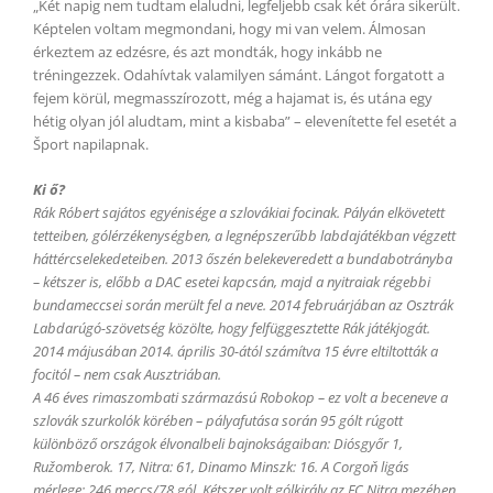
„Két napig nem tudtam elaludni, legfeljebb csak két órára sikerült.
Képtelen voltam megmondani, hogy mi van velem. Álmosan
érkeztem az edzésre, és azt mondták, hogy inkább ne
tréningezzek. Odahívtak valamilyen sámánt. Lángot forgatott a
fejem körül, megmasszírozott, még a hajamat is, és utána egy
hétig olyan jól aludtam, mint a kisbaba” – elevenítette fel esetét a
Šport napilapnak.
Ki ő?
Rák Róbert sajátos egyénisége a szlovákiai focinak. Pályán elkövetett
tetteiben, gólérzékenységben, a legnépszerűbb labdajátékban végzett
háttércselekedeteiben. 2013 őszén belekeveredett a bundabotrányba
– kétszer is, előbb a DAC esetei kapcsán, majd a nyitraiak régebbi
bundameccsei során merült fel a neve. 2014 februárjában az Osztrák
Labdarúgó-szövetség közölte, hogy felfüggesztette Rák játékjogát.
2014 májusában 2014. április 30-ától számítva 15 évre eltiltották a
focitól – nem csak Ausztriában.
A 46 éves rimaszombati származású Robokop – ez volt a beceneve a
szlovák szurkolók körében – pályafutása során 95 gólt rúgott
különböző országok élvonalbeli bajnokságaiban: Diósgyőr 1,
Ružomberok. 17, Nitra: 61, Dinamo Minszk: 16. A Corgoň ligás
mérlege: 246 meccs/78 gól. Kétszer volt gólkirály az FC Nitra mezében.