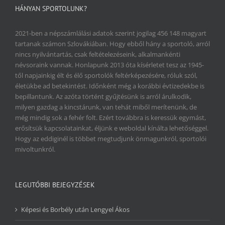
HÁNYAN SPORTOLUNK?
2021-ben a népszámlálási adatok szerint jogilag 456 148 magyart
tartanak számon Szlovákiában. Hogy ebből hány a sportoló, arról
nincs nyilvántartás, csak feltételezéseink, alkalmankénti
névsoraink vannak. Honlapunk 2013 óta kísérletet tesz az 1945-
től napjainkig élt és élő sportolók feltérképezésére, róluk szól,
életükbe ad betekintést. Időnként még a korábbi évtizedekbe is
bepillantunk. Az azóta történt gyűjtésünk is arról árulkodik,
milyen gazdag a kincstárunk, van tehát miből merítenünk, de
még mindig sok a fehér folt. Ezért továbbra is keressük egymást,
erősítsük kapcsolatainkat, éljünk e weboldal kínálta lehetőséggel.
Hogy az eddiginél is többet megtudjunk önmagunkról, sportolói
mivoltunkról.
LEGUTÓBBI BEJEGYZÉSEK
Képesi és Borbély után Lengyel Ákos