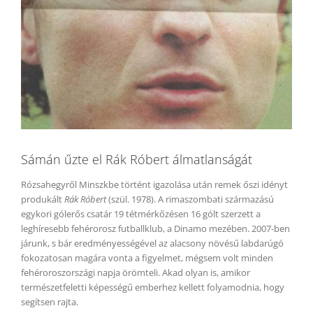
Sámán űzte el Rák Róbert álmatlanságát
Rózsahegyről Minszkbe történt igazolása után remek őszi idényt
produkált
Rák Róbert
(szül. 1978). A rimaszombati származású
egykori gólerős csatár 19 tétmérkőzésen 16 gólt szerzett a
leghíresebb fehérorosz futballklub, a Dinamo mezében. 2007-ben
járunk, s bár eredményességével az alacsony növésű labdarúgó
fokozatosan magára vonta a figyelmet, mégsem volt minden
fehéroroszországi napja örömteli. Akad olyan is, amikor
természetfeletti képességű emberhez kellett folyamodnia, hogy
segítsen rajta.