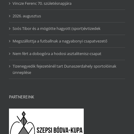
Vincze Ferenc 70. születésnapjára
2026. augusztus
Soós Tibor és a mögötte hagyott (sport)évtizedek
Megszállottja a futballnak a nagyabonyi csapatvezető
Nem fért a dobogóra a hodosi asztalitenisz-csapat
Tizenegyedik fejezeténél tart Dunaszerdahely sportolóinak
ünneplése
PARTNEREINK