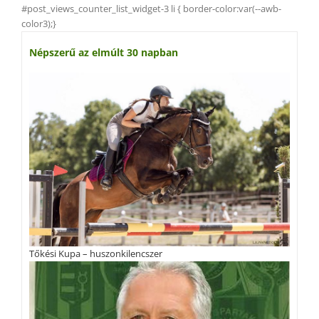
#post_views_counter_list_widget-3 li { border-color:var(--awb-
color3);}
Népszerű az elmúlt 30 napban
Tőkési Kupa – huszonkilencszer