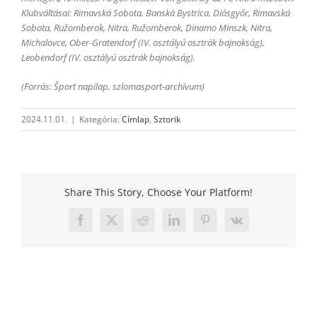
Klubváltásai: Rimavská Sobota, Banská Bystrica, Diósgyőr, Rimavská
Sobota, Ružomberok, Nitra, Ružomberok, Dinamo Minszk, Nitra,
Michalovce, Ober-Gratendorf (IV. osztályú osztrák bajnokság),
Leobendorf (IV. osztályú osztrák bajnokság).
(Forrás: Šport napilap, szlomasport-archívum)
2024.11.01.
|
Kategória:
Címlap
,
Sztorik
Share This Story, Choose Your Platform!
Facebook
X
Reddit
LinkedIn
Pinterest
Vk