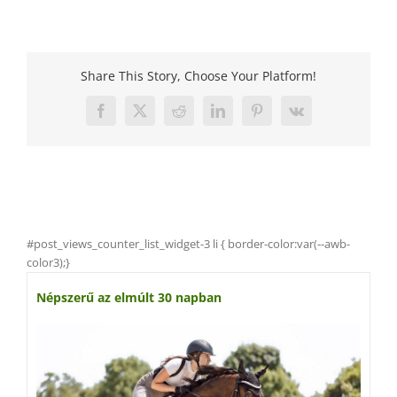
Share This Story, Choose Your Platform!
Facebook
X
Reddit
LinkedIn
Pinterest
Vk
#post_views_counter_list_widget-3 li { border-color:var(--awb-
color3);}
Népszerű az elmúlt 30 napban