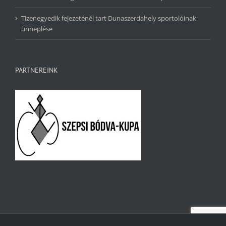
Tizenegyedik fejezeténél tart Dunaszerdahely sportolóinak
ünneplése
PARTNEREINK