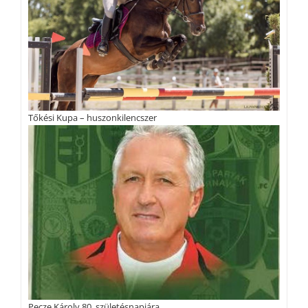
Tőkési Kupa – huszonkilencszer
Pecze Károly 80. születésnapjára