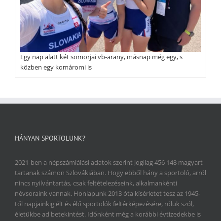
Egy nap alatt két somorjai vb-arany, másnap még egy, s
közben egy komáromi is
HÁNYAN SPORTOLUNK?
2021-ben a népszámlálási adatok szerint jogilag 456 148 magyart
tartanak számon Szlovákiában. Hogy ebből hány a sportoló, arról
nincs nyilvántartás, csak feltételezéseink, alkalmankénti
névsoraink vannak. Honlapunk 2013 óta kísérletet tesz az 1945-
től napjainkig élt és élő sportolók feltérképezésére, róluk szól,
életükbe ad betekintést. Időnként még a korábbi évtizedekbe is