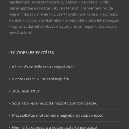
bepillantunk. Az azóta történt gyűjtésünk is arról árulkodik,
milyen gazdag a kincstárunk, van tehát miből merítenünk, de
még mindig sok a fehér folt. Ezért továbbra is keressük egymást,
erősítsük kapcsolatainkat, éljünk e weboldal kínálta lehetőséggel.
Hogy az eddiginél is többet megtudjunk önmagunkról, sportolói
mivoltunkról.
LEGUTÓBBI BEJEGYZÉSEK
Képesi és Borbély után Lengyel Ákos
Vincze Ferenc 70. születésnapjára
2026. augusztus
Soós Tibor és a mögötte hagyott (sport)évtizedek
Megszállottja a futballnak a nagyabonyi csapatvezető
Nem fért a dobogóra a hodosi asztalitenisz-csapat