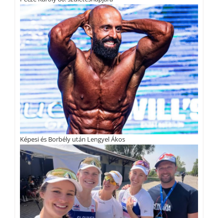
Képesi és Borbély után Lengyel Ákos