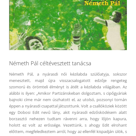
Németh Pál céltévesztett tanácsa
Németh Pál, a nyárasdi női kézilabda szülőatyja, sokszor
menesztett, majd újra visszacsalogatott edzője rengeteg
szomorú és örömteli élményt is átélt a kézilabda világában. Az
alábbi is ilyen: „Amikor Partizánskeban dolgoztam, s cipőgyáriak
bajnoki címe már nem úszhatott el, az utolsó, pozsonyi tornán
éppen a nyárasdi csapattal játszottunk. Volt a csallóköziek között
egy Dobosi Edit nevű lány, akit nyárasdi edzősködésem alatt
borzasztó nehezen tudtam rávenni arra, hogy lőjön kapura,
holott ez volt az erőssége. Vezettünk, s ahogy Edit elrohant
előttem, megfeledkeztem arról, hogy az ellenfél kispadján ülök, s