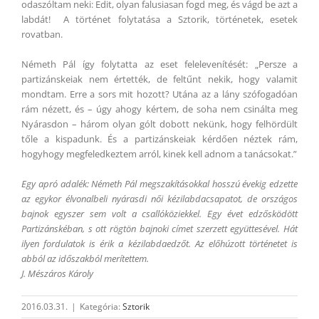
odaszóltam neki: Edit, olyan falusiasan fogd meg, és vágd be azt a
labdát! A történet folytatása a Sztorik, történetek, esetek
rovatban.
Németh Pál így folytatta az eset felelevenítését: „Persze a
partizánskeiak nem értették, de feltűnt nekik, hogy valamit
mondtam. Erre a sors mit hozott? Utána az a lány szófogadóan
rám nézett, és – úgy ahogy kértem, de soha nem csinálta meg
Nyárasdon – három olyan gólt dobott nekünk, hogy felhördült
tőle a kispadunk. És a partizánskeiak kérdően néztek rám,
hogyhogy megfeledkeztem arról, kinek kell adnom a tanácsokat.”
Egy apró adalék: Németh Pál megszakításokkal hosszú évekig edzette
az egykor élvonalbeli nyárasdi női kézilabdacsapatot, de országos
bajnok egyszer sem volt a csallóköziekkel. Egy évet edzősködött
Partizánskéban, s ott rögtön bajnoki címet szerzett együttesével. Hát
ilyen fordulatok is érik a kézilabdaedzőt. Az előhúzott történetet is
abból az időszakból merítettem.
J. Mészáros Károly
2016.03.31.
|
Kategória:
Sztorik