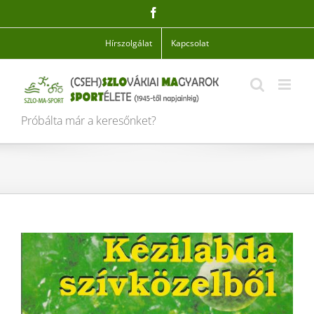
Skip
Facebook
to
content
Hírszolgálat
Kapcsolat
Próbálta már a keresőnket?
View
Larger
Image