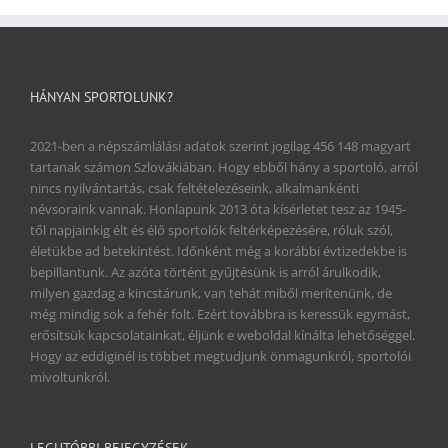
HÁNYAN SPORTOLUNK?
2021-ben a népszámlálási adatok szerint jogilag 456 148 magyart
tartanak számon Szlovákiában. Hogy ebből hány a sportoló, arról
nincs nyilvántartás, csak feltételezéseink, alkalmankénti
névsoraink vannak. Honlapunk 2013 óta kísérletet tesz az 1945-
től napjainkig élt és élő sportolók feltérképezésére, róluk szól,
életükbe ad betekintést. Időnként még a korábbi évtizedekbe is
bepillantunk. Az azóta történt gyűjtésünk is arról árulkodik,
milyen gazdag a kincstárunk, van tehát miből merítenünk, de
még mindig sok a fehér folt. Ezért továbbra is keressük egymást,
erősítsük kapcsolatainkat, éljünk e weboldal kínálta lehetőséggel.
Hogy az eddiginél is többet megtudjunk önmagunkról, sportolói
mivoltunkról.
LEGUTÓBBI BEJEGYZÉSEK