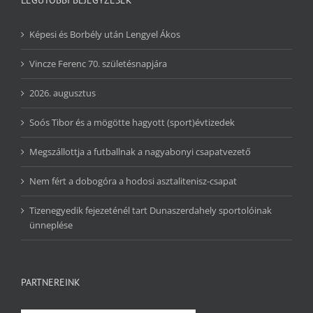
Képesi és Borbély után Lengyel Ákos
Vincze Ferenc 70. születésnapjára
2026. augusztus
Soós Tibor és a mögötte hagyott (sport)évtizedek
Megszállottja a futballnak a nagyabonyi csapatvezető
Nem fért a dobogóra a hodosi asztalitenisz-csapat
Tizenegyedik fejezeténél tart Dunaszerdahely sportolóinak
ünneplése
PARTNEREINK