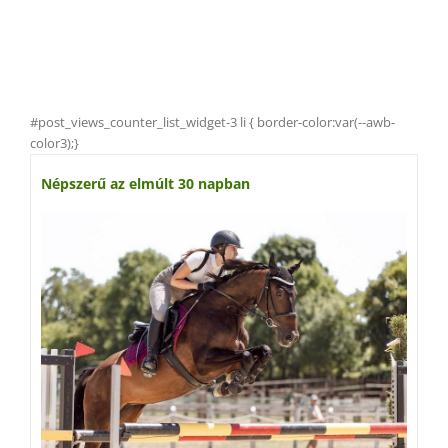
#post_views_counter_list_widget-3 li { border-color:var(--awb-
color3);}
Népszerű az elmúlt 30 napban