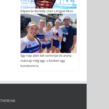
Képesi és Borbély után Lengyel Ákos
Egy nap alatt két somorjai vb-arany,
másnap még egy, s közben egy
komáromi is
RTNEREINK