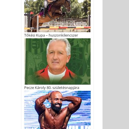
Tőkési Kupa – huszonkilencszer
Pecze Károly 80. születésnapjára