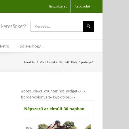
Hírszolgálat
Kapcsolat
Search
a keresőnket?
for:
Retró
Tudja-e, hogy…
Főoldal
Mire büszke Németh Pál?
jinterjú1
#post_views_counter_list_widget-3 li {
border-color:var(--awb-color3);}
Népszerű az elmúlt 30 napban