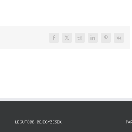
Facebook
X
Reddit
LinkedIn
Pinterest
Vk
LEGUTÓBBI BEJEGYZÉSEK
PA