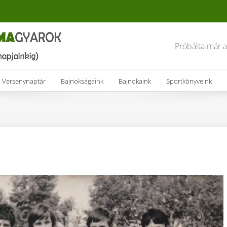
Próbálta már 
Versenynaptár
Bajnokságaink
Bajnokaink
Sportkönyveink