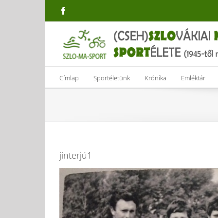
Skip
Facebook
to
content
Címlap
Sportéletünk
Krónika
Emléktár
jinterjú1