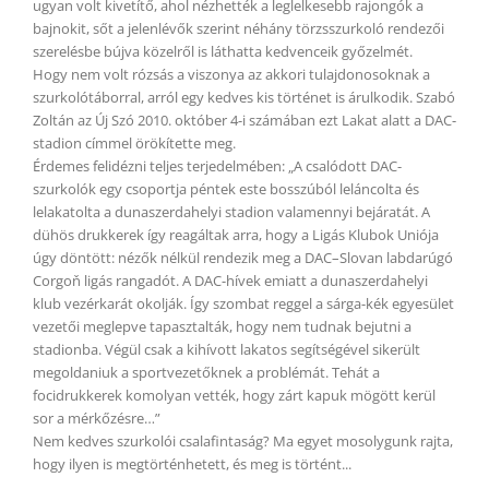
ugyan volt kivetítő, ahol nézhették a leglelkesebb rajongók a
bajnokit, sőt a jelenlévők szerint néhány törzsszurkoló rendezői
szerelésbe bújva közelről is láthatta kedvenceik győzelmét.
Hogy nem volt rózsás a viszonya az akkori tulajdonosoknak a
szurkolótáborral, arról egy kedves kis történet is árulkodik. Szabó
Zoltán az Új Szó 2010. október 4-i számában ezt Lakat alatt a DAC-
stadion címmel örökítette meg.
Érdemes felidézni teljes terjedelmében: „A csalódott DAC-
szurkolók egy csoportja péntek este bosszúból leláncolta és
lelakatolta a dunaszerdahelyi stadion valamennyi bejáratát. A
dühös drukkerek így reagáltak arra, hogy a Ligás Klubok Uniója
úgy döntött: nézők nélkül rendezik meg a DAC–Slovan labdarúgó
Corgoň ligás rangadót. A DAC-hívek emiatt a dunaszerdahelyi
klub vezérkarát okolják. Így szombat reggel a sárga-kék egyesület
vezetői meglepve tapasztalták, hogy nem tudnak bejutni a
stadionba. Végül csak a kihívott lakatos segítségével sikerült
megoldaniuk a sportvezetőknek a problémát. Tehát a
focidrukkerek komolyan vették, hogy zárt kapuk mögött kerül
sor a mérkőzésre…”
Nem kedves szurkolói csalafintaság? Ma egyet mosolygunk rajta,
hogy ilyen is megtörténhetett, és meg is történt...