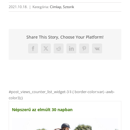
2021.10.18.
|
Kategória:
Címlap
,
Sztorik
Share This Story, Choose Your Platform!
Facebook
X
Reddit
LinkedIn
Pinterest
Vk
#post_views_counter_list_widget-3 li { border-color:var(--awb-
color3);}
Népszerű az elmúlt 30 napban