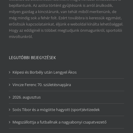
bepillantunk. Az azóta történt gyűjtésünk is arról árulkodik,
milyen gazdag a kincstárunk, van tehát miből merítenünk, de
még mindig sok a fehér folt. Ezért továbbra is keressük egymást,
erősítsük kapcsolatainkat, éljünk e weboldal kínálta lehetőséggel.
Hogy az eddiginél is többet megtudjunk önmagunkról, sportolói
mivoltunkról.
LEGUTÓBBI BEJEGYZÉSEK
Képesi és Borbély után Lengyel Ákos
Vincze Ferenc 70. születésnapjára
2026. augusztus
Soós Tibor és a mögötte hagyott (sport)évtizedek
Megszállottja a futballnak a nagyabonyi csapatvezető