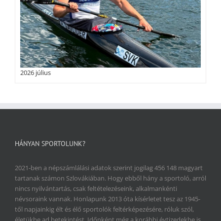
2026 július
HÁNYAN SPORTOLUNK?
2021-ben a népszámlálási adatok szerint jogilag 456 148 magyart
tartanak számon Szlovákiában. Hogy ebből hány a sportoló, arról
nincs nyilvántartás, csak feltételezéseink, alkalmankénti
névsoraink vannak. Honlapunk 2013 óta kísérletet tesz az 1945-
től napjainkig élt és élő sportolók feltérképezésére, róluk szól,
életükbe ad betekintést. Időnként még a korábbi évtizedekbe is