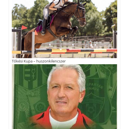
Tőkési Kupa – huszonkilencszer