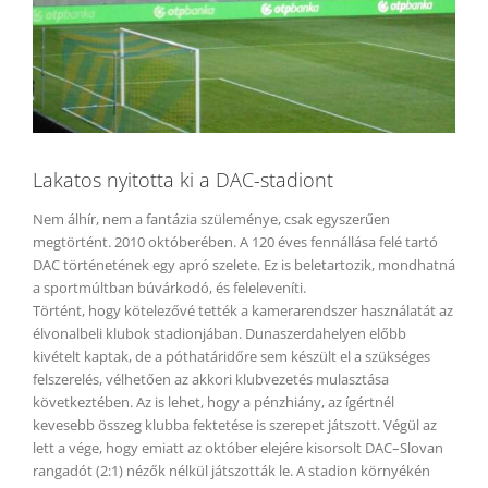
Lakatos nyitotta ki a DAC-stadiont
Nem álhír, nem a fantázia szüleménye, csak egyszerűen
megtörtént. 2010 októberében. A 120 éves fennállása felé tartó
DAC történetének egy apró szelete. Ez is beletartozik, mondhatná
a sportmúltban búvárkodó, és feleleveníti.
Történt, hogy kötelezővé tették a kamerarendszer használatát az
élvonalbeli klubok stadionjában. Dunaszerdahelyen előbb
kivételt kaptak, de a póthatáridőre sem készült el a szükséges
felszerelés, vélhetően az akkori klubvezetés mulasztása
következtében. Az is lehet, hogy a pénzhiány, az ígértnél
kevesebb összeg klubba fektetése is szerepet játszott. Végül az
lett a vége, hogy emiatt az október elejére kisorsolt DAC–Slovan
rangadót (2:1) nézők nélkül játszották le. A stadion környékén