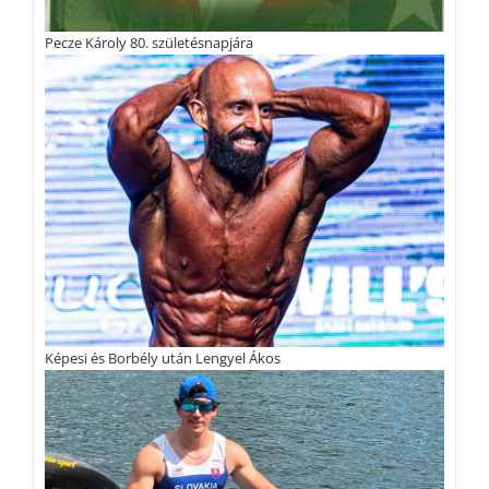
Pecze Károly 80. születésnapjára
Képesi és Borbély után Lengyel Ákos