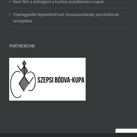
Nem fért a dobogóra a hodosi asztalitenisz-csapat
Tizenegyedik fejezeténél tart Dunaszerdahely sportolóinak
ünneplése
PARTNEREINK