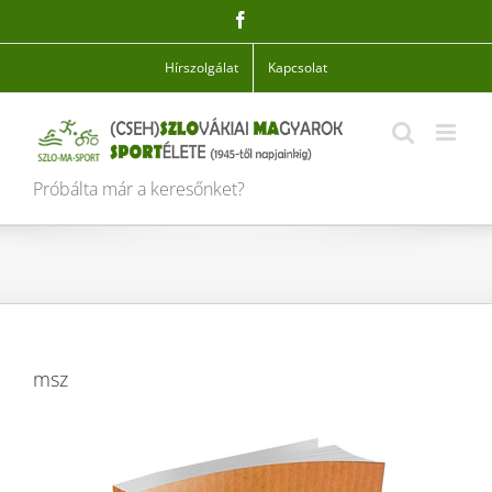
Skip
Facebook
to
content
Hírszolgálat
Kapcsolat
Próbálta már a keresőnket?
msz