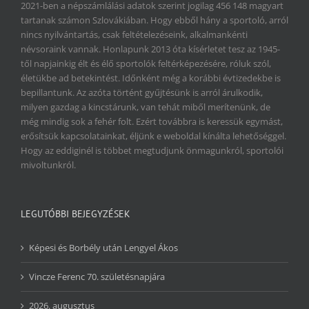
2021-ben a népszámlálási adatok szerint jogilag 456 148 magyart
tartanak számon Szlovákiában. Hogy ebből hány a sportoló, arról
nincs nyilvántartás, csak feltételezéseink, alkalmankénti
névsoraink vannak. Honlapunk 2013 óta kísérletet tesz az 1945-
től napjainkig élt és élő sportolók feltérképezésére, róluk szól,
életükbe ad betekintést. Időnként még a korábbi évtizedekbe is
bepillantunk. Az azóta történt gyűjtésünk is arról árulkodik,
milyen gazdag a kincstárunk, van tehát miből merítenünk, de
még mindig sok a fehér folt. Ezért továbbra is keressük egymást,
erősítsük kapcsolatainkat, éljünk e weboldal kínálta lehetőséggel.
Hogy az eddiginél is többet megtudjunk önmagunkról, sportolói
mivoltunkról.
LEGUTÓBBI BEJEGYZÉSEK
Képesi és Borbély után Lengyel Ákos
Vincze Ferenc 70. születésnapjára
2026. augusztus