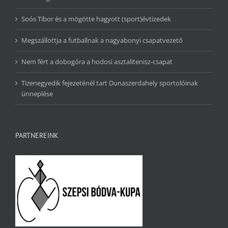
Soós Tibor és a mögötte hagyott (sport)évtizedek
Megszállottja a futballnak a nagyabonyi csapatvezető
Nem fért a dobogóra a hodosi asztalitenisz-csapat
Tizenegyedik fejezeténél tart Dunaszerdahely sportolóinak
ünneplése
PARTNEREINK