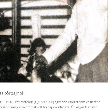
es tőrbajnok
szül. 1937), két esztendeig (1959, 1960) egyetlen csörtét sem vesztett a
zásából négy alkalommal volt tőrbajnok idehaza. Őt jegyezik az első