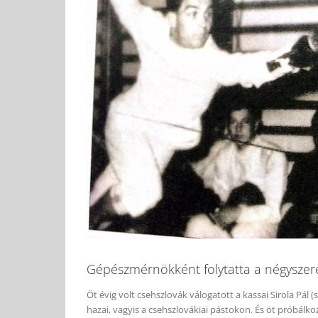
Gépészmérnökként folytatta a négyszer
Öt évig volt csehszlovák válogatott a kassai Sirola Pál (
hazai, vagyis a csehszlovákiai pástokon. És öt próbálko