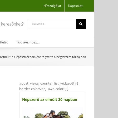
Hírszolgálat
Kapcsolat
Search
a keresőnket?
for:
Retró
Tudja-e, hogy…
ortmúlt
Gépészmérnökként folytatta a négyszeres tőrbajnok
#post_views_counter_list_widget-3 li {
border-color:var(--awb-color3);}
Népszerű az elmúlt 30 napban