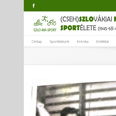
Skip
Facebook
to
content
Címlap
Sportéletünk
Krónika
Emléktár
View
Larger
Image