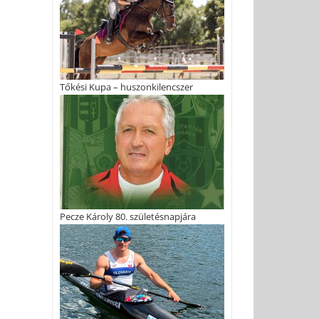
Tőkési Kupa – huszonkilencszer
Pecze Károly 80. születésnapjára