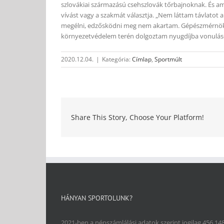
szlovákiai származású csehszlovák tőrbajnoknak. És amiko
vívást vagy a szakmát választja. „Nem láttam távlatot 
megélni, edzősködni meg nem akartam. Gépészmérnöki o
környezetvédelem terén dolgoztam nyugdíjba vonulásomi
2020.12.04.
|
Kategória:
Címlap
,
Sportmúlt
Share This Story, Choose Your Platform!
HÁNYAN SPORTOLUNK?
2021-ben a népszámlálási adatok szerint jogilag 456 14