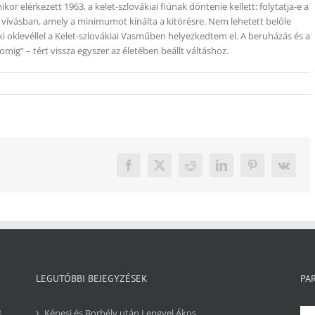
r elérkezett 1963, a kelet-szlovákiai fiúnak döntenie kellett: folytatja-e a
a vívásban, amely a minimumot kínálta a kitörésre. Nem lehetett belőle
klevéllel a Kelet-szlovákiai Vasműben helyezkedtem el. A beruházás és a
g” – tért vissza egyszer az életében beállt váltáshoz.
Facebook
X
Reddit
LinkedIn
Pinterest
Vk
LEGUTÓBBI BEJEGYZÉSEK
PA
8
Képesi és Borbély után Lengyel Ákos