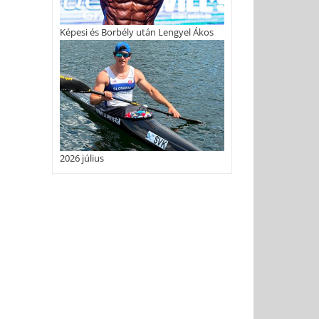
Képesi és Borbély után Lengyel Ákos
2026 július