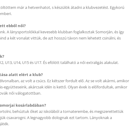
öltöttem már a hetvenhatot, s készülök átadni a klubvezetést. Egykorú
emberi.
ett ebből női?
unk. A lánysportolókkal kevesebb klubban foglalkoztak Somorján, és így
nd a két vonalat vittük, de azt hosszú távon nem lehetett csinálni, és
ak?
U13, U14, U15 és U17. És efölött található a női extraligás alakulat.
ása alatt elért a klub?
vonalban, az volt a csúcs. Ez kétszer fordult elő. Az se volt akármi, amikor
együtteseink, akárcsak idén is kettő. Olyan évek is előfordultak, amikor
lovák női válogatottban.
somorjai kosárlabdában?
rtolni, behúztuk őket az iskolából a tornaterembe, és megszerettettük
ejük csavarogni. A legnagyobb dolognak ezt tartom. Lányoknak a
játék.