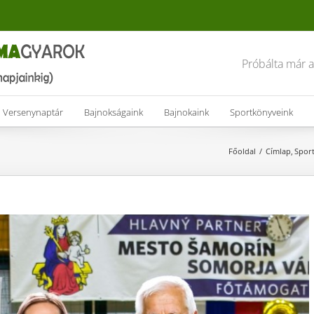
Próbálta már 
Versenynaptár
Bajnokságaink
Bajnokaink
Sportkönyveink
Főoldal
Címlap
Spor