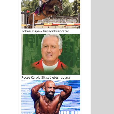
Tőkési Kupa – huszonkilencszer
Pecze Károly 80. születésnapjára