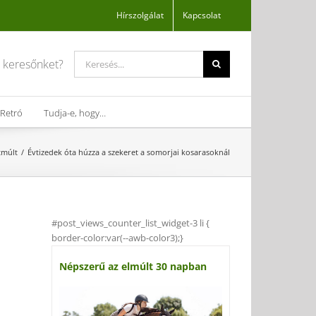
Hírszolgálat
Kapcsolat
Search
a keresőnket?
for:
Retró
Tudja-e, hogy…
tmúlt
Évtizedek óta húzza a szekeret a somorjai kosarasoknál
#post_views_counter_list_widget-3 li {
border-color:var(--awb-color3);}
Népszerű az elmúlt 30 napban