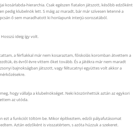
ai kosárlabda-hierarchia. Csak egészen fiatalon játszott, később edzőként
en pedig klubelnök lett. S máig az maradt, bár már szívesen letenné a
apcsán ő sem maradhatott ki honlapunk interjú-sorozatából.
Hosszú ideig így volt.
tattam, a férfiakkal már nem kosaraztam, főiskolás koromban átvettem a
ezdtük, és évről évre vittem őket tovább. És a játékra már nem maradt
sonyi bajnokságban játszott, vagy féltucatnyi együttes volt akkor a
 mérkőzésekre.
 meg, hogy vállalja a klubelnökséget. Neki köszönhettük aztán az egykori
lettem az utóda.
n ezt a funkciót töltöm be. Mikor építkeztem, edzői pályafutásomat
edtem. Aztán edzőként is visszatértem, s azóta húzzuk a szekeret.