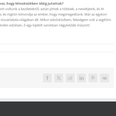
hoz, hogy létezésükben idáig jutottak?
ott voltunk a kezdetektől, aztán jöttek a többiek, a neveltjeink, és itt
eni, és rögtön kimondja az ember, hogy megöregedtünk. Már az egykori
a kosárlabda világában élt. Mikor edzősködtem, feleségem volt a segítőm.
inden edzésen, ő egy kijelölt sarokban négykézláb mászott.
Facebook
X
Reddit
LinkedIn
Pinterest
Vk