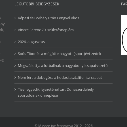
LEGUTÓBBI BEJEGYZÉSEK
PA
8
Képesi és Borbély után Lengyel Ákos
ány
nk,
Vincze Ferenc 70. születésnapjára
a
k
2026. augusztus
z
Soós Tibor és a mögötte hagyott (sport)évtizedek
dag
Megszállottja a futballnak a nagyabonyi csapatvezető
Nem fért a dobogóra a hodosi asztalitenisz-csapat
Tizenegyedik fejezeténél tart Dunaszerdahely
sportolóinak ünneplése
© Minden jog fenntartva 2012 -
2026