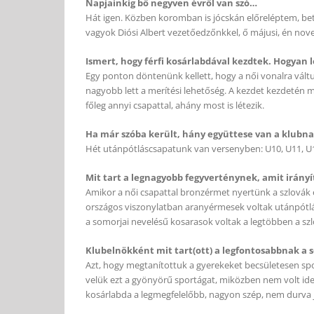
Napjainkig bő negyven évről van szó…
Hát igen. Közben koromban is jócskán előreléptem, bet
vagyok Diósi Albert vezetőedzőnkkel, ő májusi, én nov
Ismert, hogy férfi kosárlabdával kezdtek. Hogyan l
Egy ponton döntenünk kellett, hogy a női vonalra vált
nagyobb lett a merítési lehetőség. A kezdet kezdetén mi
főleg annyi csapattal, ahány most is létezik.
Ha már szóba került, hány együttese van a klubn
Hét utánpótláscsapatunk van versenyben: U10, U11, U12, 
Mit tart a legnagyobb fegyverténynek, amit irányít
Amikor a női csapattal bronzérmet nyertünk a szlovák él
országos viszonylatban aranyérmesek voltak utánpótlás-
a somorjai nevelésű kosarasok voltak a legtöbben a sz
Klubelnökként mit tart(ott) a legfontosabbnak a 
Azt, hogy megtanítottuk a gyerekeket becsületesen spo
velük ezt a gyönyörű sportágat, miközben nem volt id
kosárlabda a legmegfelelőbb, nagyon szép, nem durva 