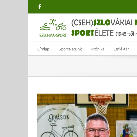
Skip
Facebook
to
content
Címlap
Sportéletünk
Krónika
Emléktár
View
Larger
Image