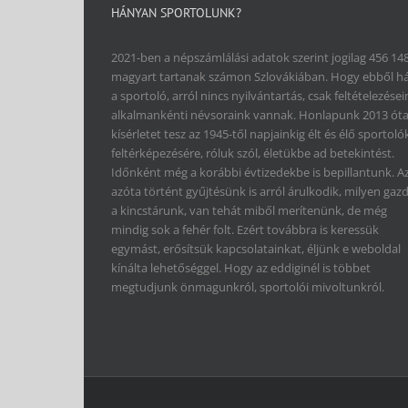
HÁNYAN SPORTOLUNK?
2021-ben a népszámlálási adatok szerint jogilag 456 14
magyart tartanak számon Szlovákiában. Hogy ebből h
a sportoló, arról nincs nyilvántartás, csak feltételezései
alkalmankénti névsoraink vannak. Honlapunk 2013 ót
kísérletet tesz az 1945-től napjainkig élt és élő sportoló
feltérképezésére, róluk szól, életükbe ad betekintést.
Időnként még a korábbi évtizedekbe is bepillantunk. A
azóta történt gyűjtésünk is arról árulkodik, milyen gaz
a kincstárunk, van tehát miből merítenünk, de még
mindig sok a fehér folt. Ezért továbbra is keressük
egymást, erősítsük kapcsolatainkat, éljünk e weboldal
kínálta lehetőséggel. Hogy az eddiginél is többet
megtudjunk önmagunkról, sportolói mivoltunkról.