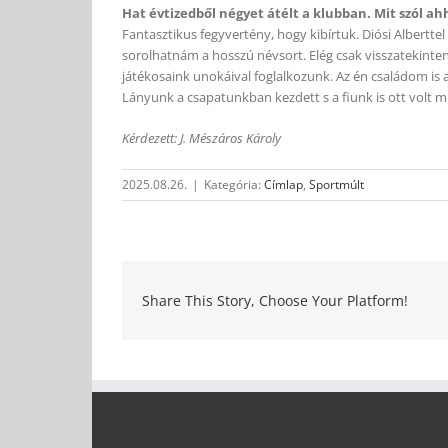
Hat évtizedből négyet átélt a klubban. Mit szól ah
Fantasztikus fegyvertény, hogy kibírtuk. Diósi Alberttel 
sorolhatnám a hosszú névsort. Elég csak visszatekint
játékosaink unokáival foglalkozunk. Az én családom is 
Lányunk a csapatunkban kezdett s a fiunk is ott volt m
Kérdezett: J. Mészáros Károly
2025.08.26.
|
Kategória:
Címlap
,
Sportmúlt
Share This Story, Choose Your Platform!