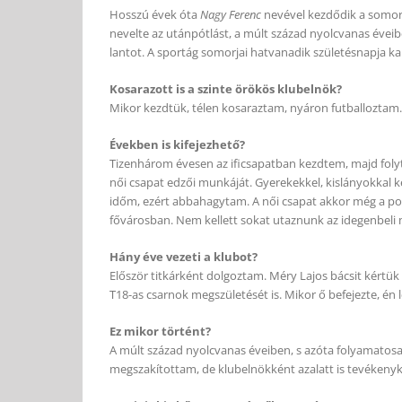
Hosszú évek óta
Nagy Ferenc
nevével kezdődik a somorj
nevelte az utánpótlást, a múlt század nyolcvanas éveib
lantot. A sportág somorjai hatvanadik születésnapja k
Kosarazott is a szinte örökös klubelnök?
Mikor kezdtük, télen kosaraztam, nyáron futballoztam. 
Években is kifejezhető?
Tizenhárom évesen az ificsapatban kezdtem, majd foly
női csapat edzői munkáját. Gyerekekkel, kislányokkal k
időm, ezért abbahagytam. A női csapat akkor még a poz
fővárosban. Nem kellett sokat utaznunk az idegenbeli
Hány éve vezeti a klubot?
Először titkárként dolgoztam. Méry Lajos bácsit kértük
T18-as csarnok megszületését is. Mikor ő befejezte, én 
Ez mikor történt?
A múlt század nyolcvanas éveiben, s azóta folyamatosa
megszakítottam, de klubelnökként azalatt is tevékenyk