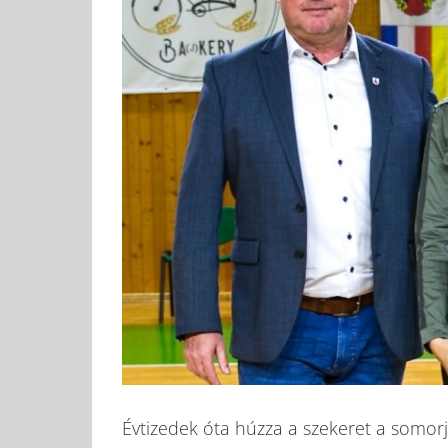
Évtizedek óta húzza a szekeret a somor