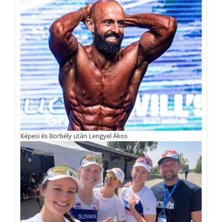
Képesi és Borbély után Lengyel Ákos