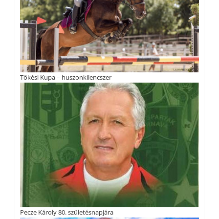
Tőkési Kupa – huszonkilencszer
Pecze Károly 80. születésnapjára