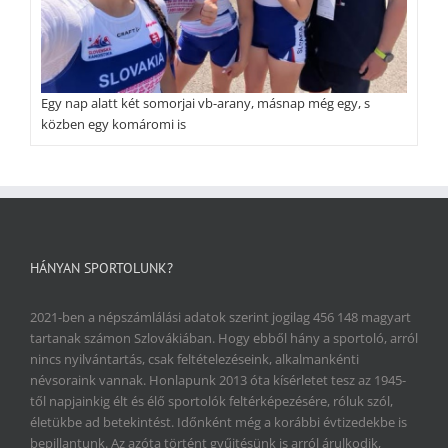
Egy nap alatt két somorjai vb-arany, másnap még egy, s
közben egy komáromi is
HÁNYAN SPORTOLUNK?
2021-ben a népszámlálási adatok szerint jogilag 456 148 magyart
tartanak számon Szlovákiában. Hogy ebből hány a sportoló, arról
nincs nyilvántartás, csak feltételezéseink, alkalmankénti
névsoraink vannak. Honlapunk 2013 óta kísérletet tesz az 1945-
től napjainkig élt és élő sportolók feltérképezésére, róluk szól,
életükbe ad betekintést. Időnként még a korábbi évtizedekbe is
bepillantunk. Az azóta történt gyűjtésünk is arról árulkodik,