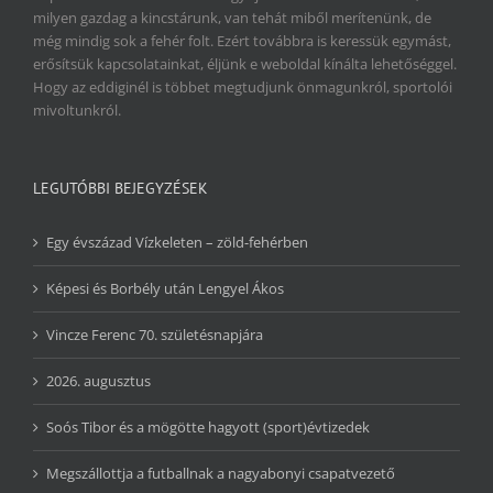
milyen gazdag a kincstárunk, van tehát miből merítenünk, de
még mindig sok a fehér folt. Ezért továbbra is keressük egymást,
erősítsük kapcsolatainkat, éljünk e weboldal kínálta lehetőséggel.
Hogy az eddiginél is többet megtudjunk önmagunkról, sportolói
mivoltunkról.
LEGUTÓBBI BEJEGYZÉSEK
Egy évszázad Vízkeleten – zöld-fehérben
Képesi és Borbély után Lengyel Ákos
Vincze Ferenc 70. születésnapjára
2026. augusztus
Soós Tibor és a mögötte hagyott (sport)évtizedek
Megszállottja a futballnak a nagyabonyi csapatvezető