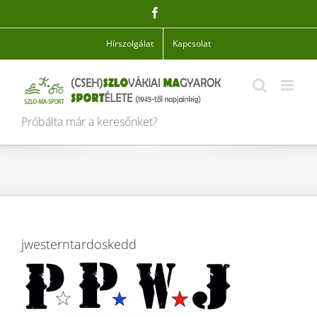
Skip
Facebook
to
content
Hírszolgálat
Kapcsolat
Próbálta már a keresőnket?
jwesterntardoskedd