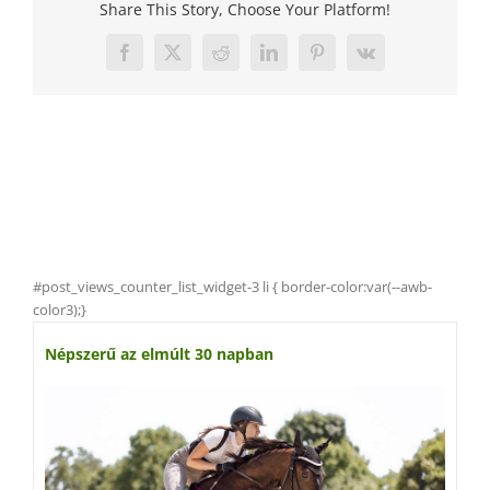
Share This Story, Choose Your Platform!
Facebook
X
Reddit
LinkedIn
Pinterest
Vk
#post_views_counter_list_widget-3 li { border-color:var(--awb-
color3);}
Népszerű az elmúlt 30 napban