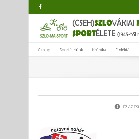
Skip
Facebook
to
content
Címlap
Sportéletünk
Krónika
Emléktár
EZ AZ E