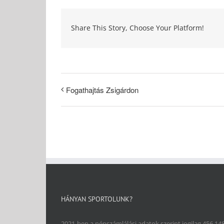
Share This Story, Choose Your Platform!
Fogathajtás Zsigárdon
HÁNYAN SPORTOLUNK?
2021-ben a népszámlálási adatok szerint jogilag 456 14