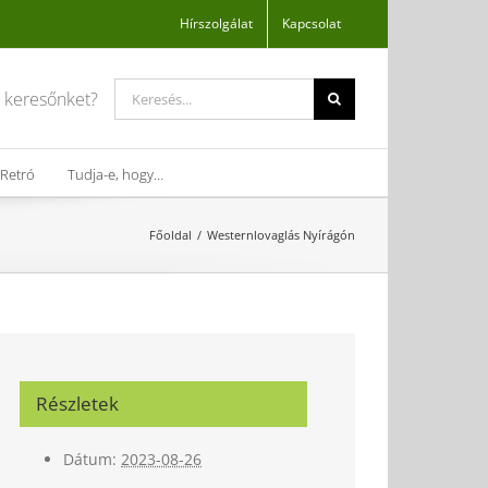
Hírszolgálat
Kapcsolat
Search
a keresőnket?
for:
Retró
Tudja-e, hogy…
Főoldal
Westernlovaglás Nyírágón
Részletek
Dátum:
2023-08-26