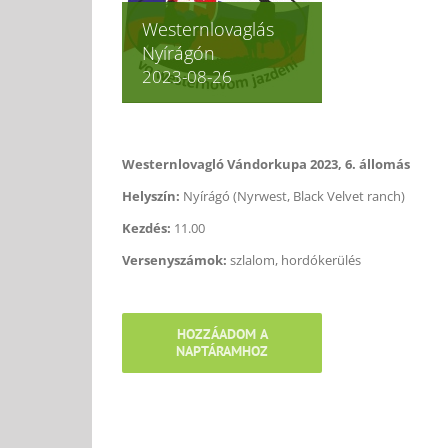
Westernlovaglás
Nyírágón
2023-08-26
Westernlovagló Vándorkupa 2023, 6. állomás
Helyszín:
Nyírágó (Nyrwest, Black Velvet ranch)
Kezdés:
11.00
Versenyszámok:
szlalom, hordókerülés
HOZZÁADOM A
NAPTÁRAMHOZ