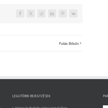
Facebook
X
Reddit
LinkedIn
Pinterest
Vk
Futás Bősön
LEGUTÓBBI BEJEGYZÉSEK
PA
8
Képesi és Borbély után Lengyel Ákos