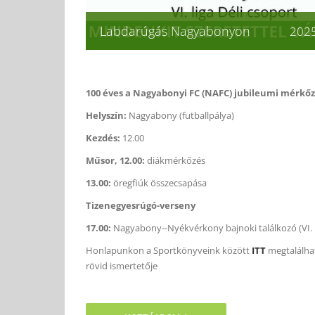
Labdarúgás Nagyabonyon
2025
100 éves a Nagyabonyi FC (NAFC) jubileumi mérkőz
Helyszín:
Nagyabony (futballpálya)
Kezdés:
12.00
Műsor, 12.00:
diákmérkőzés
13.00:
öregfiúk összecsapása
Tizenegyesrúgó-verseny
17.00:
Nagyabony--Nyékvérkony bajnoki találkozó (VI. li
Honlapunkon a Sportkönyveink között
ITT
megtalálha
rövid ismertetője