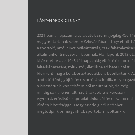
HÁNYAN SPORTOLUNK?
2021-ben a népszámlálási adatok szerint jogilag 456 14
magyart tartanak számon Szlovákiában. Hogy ebből h
a sportoló, arról nincs nyilvántartás, csak feltételezései
alkalmankénti névsoraink vannak. Honlapunk 2013 ót
kísérletet tesz az 1945-től napjainkig élt és élő sportoló
feltérképezésére, róluk szól, életükbe ad betekintést.
Időnként még a korábbi évtizedekbe is bepillantunk. A
azóta történt gyűjtésünk is arról árulkodik, milyen gaz
a kincstárunk, van tehát miből merítenünk, de még
mindig sok a fehér folt. Ezért továbbra is keressük
egymást, erősítsük kapcsolatainkat, éljünk e weboldal
kínálta lehetőséggel. Hogy az eddiginél is többet
megtudjunk önmagunkról, sportolói mivoltunkról.