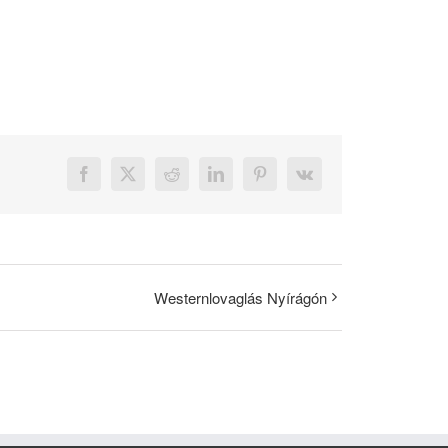
Facebook
X
Reddit
LinkedIn
Pinterest
Vk
Westernlovaglás Nyírágón