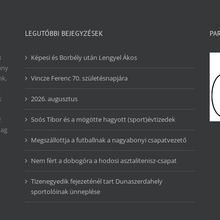
LEGUTÓBBI BEJEGYZÉSEK
PA
8
Képesi és Borbély után Lengyel Ákos
ány
nk,
Vincze Ferenc 70. születésnapjára
a
k
2026. augusztus
z
Soós Tibor és a mögötte hagyott (sport)évtizedek
dag
Megszállottja a futballnak a nagyabonyi csapatvezető
Nem fért a dobogóra a hodosi asztalitenisz-csapat
Tizenegyedik fejezeténél tart Dunaszerdahely
sportolóinak ünneplése