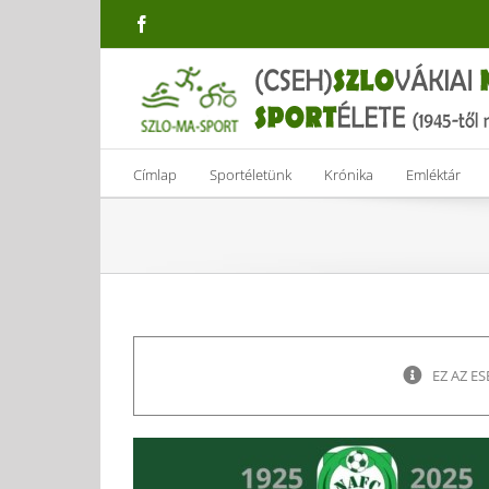
Skip
Facebook
to
content
Címlap
Sportéletünk
Krónika
Emléktár
EZ AZ E