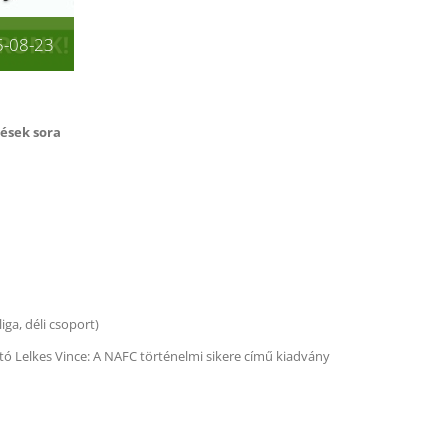
-08-23
ések sora
ga, déli csoport)
tó Lelkes Vince: A NAFC történelmi sikere című kiadvány