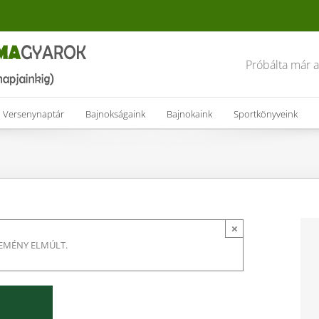
Próbálta már 
Versenynaptár
Bajnokságaink
Bajnokaink
Sportkönyveink
×
SEMÉNY ELMÚLT.