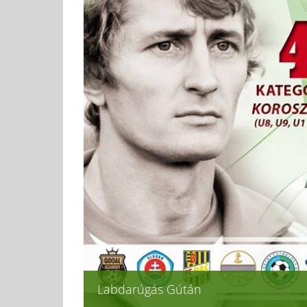
Labdarúgás Gútán