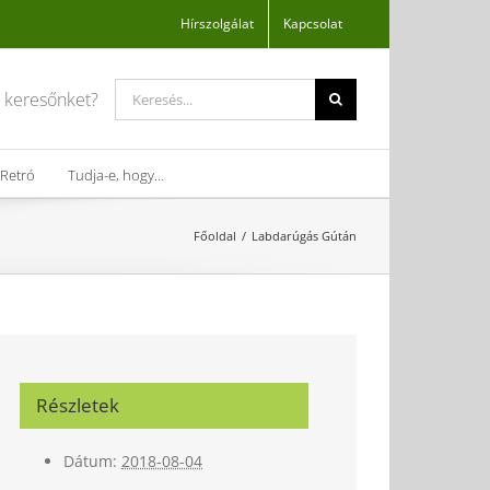
Hírszolgálat
Kapcsolat
Search
a keresőnket?
for:
Retró
Tudja-e, hogy…
Főoldal
Labdarúgás Gútán
Részletek
Dátum:
2018-08-04