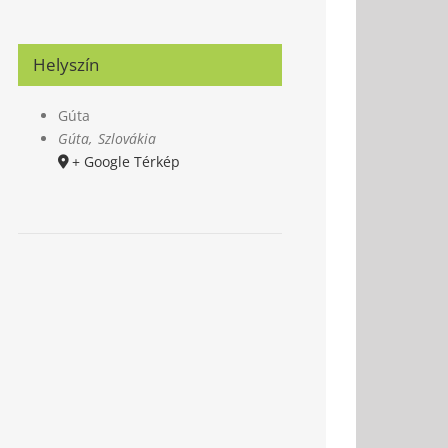
Helyszín
Gúta
Gúta
,
Szlovákia
+ Google Térkép