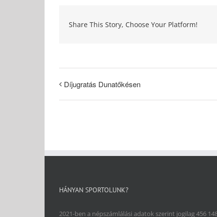
Share This Story, Choose Your Platform!
Díjugratás Dunatőkésen
HÁNYAN SPORTOLUNK?
2021-ben a népszámlálási adatok szerint jogilag 456 14