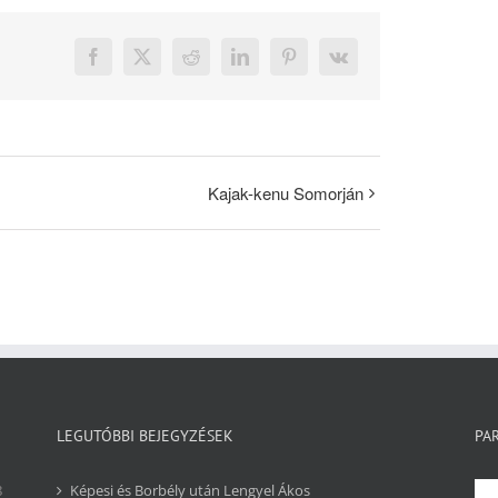
Facebook
X
Reddit
LinkedIn
Pinterest
Vk
Kajak-kenu Somorján
LEGUTÓBBI BEJEGYZÉSEK
PA
8
Képesi és Borbély után Lengyel Ákos