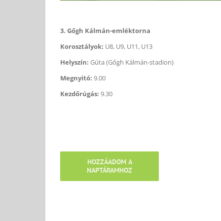
3. Gőgh Kálmán-emléktorna
Korosztályok:
U8, U9, U11, U13
Helyszín:
Gúta (Gőgh Kálmán-stadion)
Megnyitó:
9.00
Kezdőrúgás:
9.30
HOZZÁADOM A
NAPTÁRAMHOZ