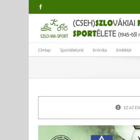
Skip
Facebook
to
content
Címlap
Sportéletünk
Krónika
Emléktár
EZ AZ E