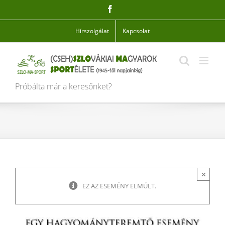
Skip
Facebook
to
content
Hírszolgálat
Kapcsolat
Próbálta már a keresőnket?
×
EZ AZ ESEMÉNY ELMÚLT.