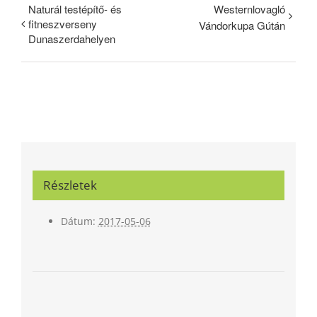
Naturál testépítő- és
Westernlovagló
fitneszverseny
Vándorkupa Gútán
Dunaszerdahelyen
Részletek
Dátum:
2017-05-06