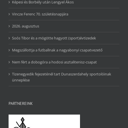
Képesi és Borbély után Lengyel Ákos
Vincze Ferenc 70. születésnapjára
2026. augusztus
Soós Tibor és a mögötte hagyott (sport)évtizedek
Megszállottja a futballnak a nagyabonyi csapatvezető
Nem fért a dobogóra a hodosi asztalitenisz-csapat
Tizenegyedik fejezeténél tart Dunaszerdahely sportolóinak
ünneplése
PARTNEREINK