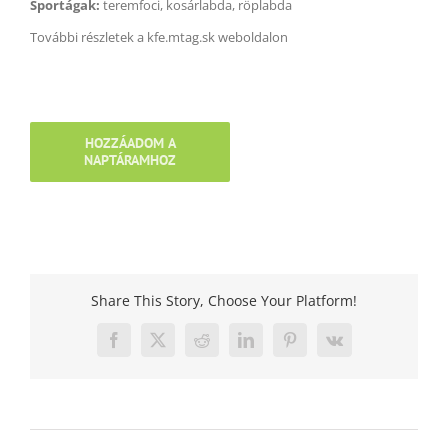
Sportágak:
teremfoci, kosárlabda, röplabda
További részletek a kfe.mtag.sk weboldalon
HOZZÁADOM A
NAPTÁRAMHOZ
Share This Story, Choose Your Platform!
Facebook
X
Reddit
LinkedIn
Pinterest
Vk