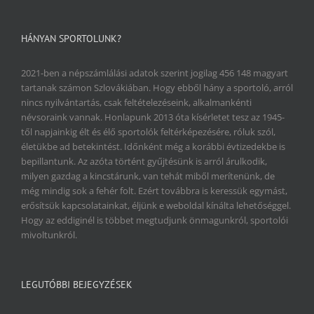
HÁNYAN SPORTOLUNK?
2021-ben a népszámlálási adatok szerint jogilag 456 148 magyart
tartanak számon Szlovákiában. Hogy ebből hány a sportoló, arról
nincs nyilvántartás, csak feltételezéseink, alkalmankénti
névsoraink vannak. Honlapunk 2013 óta kísérletet tesz az 1945-
től napjainkig élt és élő sportolók feltérképezésére, róluk szól,
életükbe ad betekintést. Időnként még a korábbi évtizedekbe is
bepillantunk. Az azóta történt gyűjtésünk is arról árulkodik,
milyen gazdag a kincstárunk, van tehát miből merítenünk, de
még mindig sok a fehér folt. Ezért továbbra is keressük egymást,
erősítsük kapcsolatainkat, éljünk e weboldal kínálta lehetőséggel.
Hogy az eddiginél is többet megtudjunk önmagunkról, sportolói
mivoltunkról.
LEGUTÓBBI BEJEGYZÉSEK