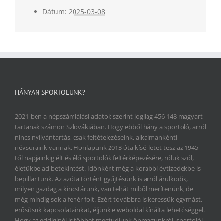
Dátum:
2025-03-08
HÁNYAN SPORTOLUNK?
2021-ben a népszámlálási adatok szerint jogilag 456 148 magyart
tartanak számon Szlovákiában. Hogy ebből hány a sportoló, arról
nincs nyilvántartás, csak feltételezéseink, alkalmankénti
névsoraink vannak. Honlapunk 2013 óta kísérletet tesz az 1945-
től napjainkig élt és élő sportolók feltérképezésére, róluk szól,
életükbe ad betekintést. Időnként még a korábbi évtizedekbe is
bepillantunk. Az azóta történt gyűjtésünk is arról árulkodik,
milyen gazdag a kincstárunk, van tehát miből merítenünk, de
még mindig sok a fehér folt. Ezért továbbra is keressük egymást,
erősítsük kapcsolatainkat, éljünk e weboldal kínálta lehetőséggel.
Hogy az eddiginél is többet megtudjunk önmagunkról, sportolói