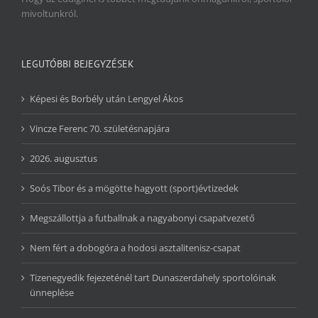
mivoltunkról.
LEGUTÓBBI BEJEGYZÉSEK
Képesi és Borbély után Lengyel Ákos
Vincze Ferenc 70. születésnapjára
2026. augusztus
Soós Tibor és a mögötte hagyott (sport)évtizedek
Megszállottja a futballnak a nagyabonyi csapatvezető
Nem fért a dobogóra a hodosi asztalitenisz-csapat
Tizenegyedik fejezeténél tart Dunaszerdahely sportolóinak
ünneplése