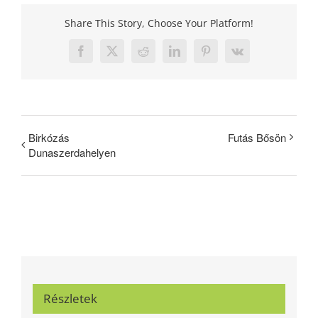
Share This Story, Choose Your Platform!
Facebook
X
Reddit
LinkedIn
Pinterest
Vk
Birkózás
Futás Bősön
Dunaszerdahelyen
Részletek