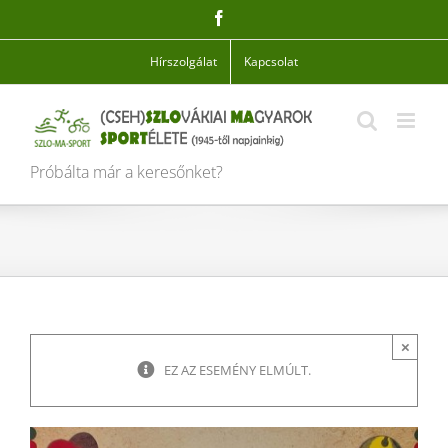
Skip
Facebook
to
content
Hírszolgálat
Kapcsolat
Próbálta már a keresőnket?
×
EZ AZ ESEMÉNY ELMÚLT.