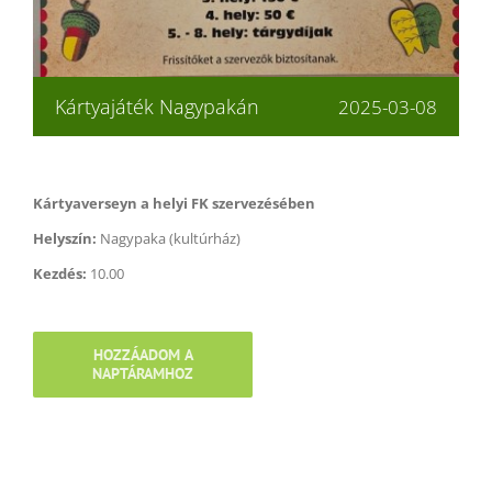
Kártyajáték Nagypakán
2025-03-08
Kártyaverseyn a helyi FK szervezésében
Helyszín:
Nagypaka (kultúrház)
Kezdés:
10.00
HOZZÁADOM A
NAPTÁRAMHOZ