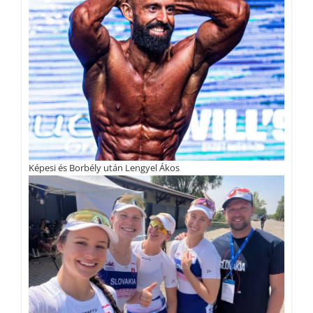
Képesi és Borbély után Lengyel Ákos