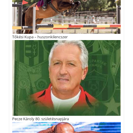
Tőkési Kupa – huszonkilencszer
Pecze Károly 80. születésnapjára