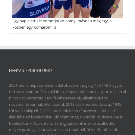
Egy nap alatt két somorjai vb-arany, másnap még egy, s
közben egy komáromi is
HÁNYAN SPORTOLUNK?
2021-ben a népszámlálási adatok szerint jogilag 456 148 magyart
tartanak számon Szlovákiában. Hogy ebből hány a sportoló, arról
nincs nyilvántartás, csak feltételezéseink, alkalmankénti
névsoraink vannak. Honlapunk 2013 óta kísérletet tesz az 1945-
től napjainkig élt és élő sportolók feltérképezésére, róluk szól,
életükbe ad betekintést. Időnként még a korábbi évtizedekbe is
bepillantunk. Az azóta történt gyűjtésünk is arról árulkodik,
milyen gazdag a kincstárunk, van tehát miből merítenünk, de