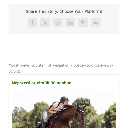
Share This Story, Choose Your Platform!
Facebook
X
Reddit
LinkedIn
Pinterest
Vk
#post_views_counter_list_widget-3 li { border-color:var(--awb-
color3);}
Népszerű az elmúlt 30 napban