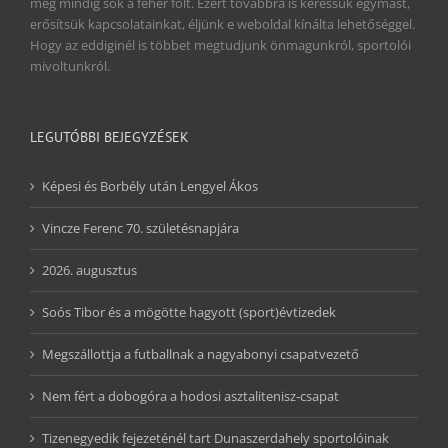
még mindig sok a fehér folt. Ezért továbbra is keressük egymást,
erősítsük kapcsolatainkat, éljünk e weboldal kínálta lehetőséggel.
Hogy az eddiginél is többet megtudjunk önmagunkról, sportolói
mivoltunkról.
LEGUTÓBBI BEJEGYZÉSEK
Képesi és Borbély után Lengyel Ákos
Vincze Ferenc 70. születésnapjára
2026. augusztus
Soós Tibor és a mögötte hagyott (sport)évtizedek
Megszállottja a futballnak a nagyabonyi csapatvezető
Nem fért a dobogóra a hodosi asztalitenisz-csapat
Tizenegyedik fejezeténél tart Dunaszerdahely sportolóinak