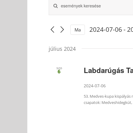
Írja
Események
be
a
keresése
keresőszót.
és
Keresse
2024-07-06
 - 
2
Ma
nézet
meg
Dátum
a
választás
kiválasztása.
Események
július 2024
-
t
a
Labdarúgás Ta
szo
6
keresőszóval.
2024-07-06
53. Medves-kupa kispályás m
csapatok: Medveshidegkút, Ó