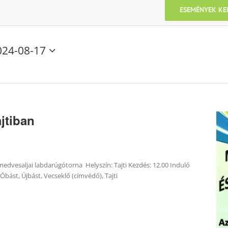
ESEMÉNYEK KE
024-08-17
jtiban
edvesaljai labdarúgótorna Helyszín: Tajti Kezdés: 12.00 Induló
bást, Újbást, Vecseklő (címvédő), Tajti