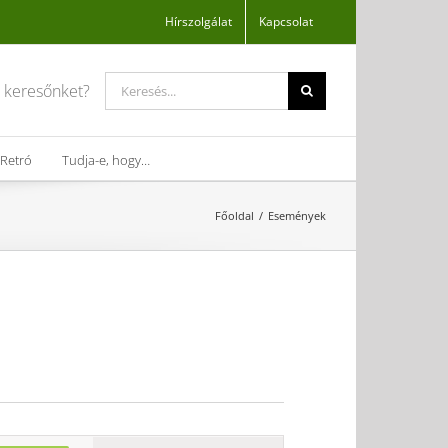
Hírszolgálat
Kapcsolat
Search
a keresőnket?
for:
Retró
Tudja-e, hogy…
Főoldal
Események
Esemény