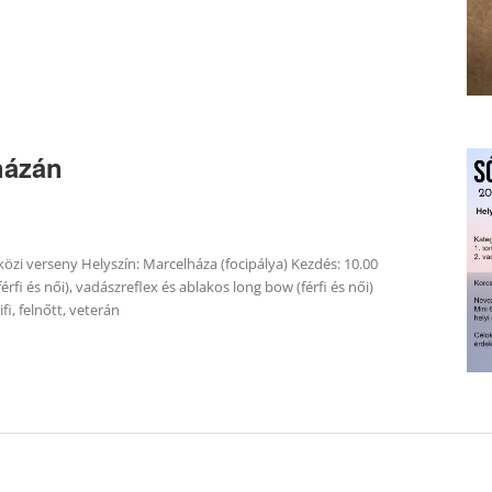
házán
zi verseny Helyszín: Marcelháza (focipálya) Kezdés: 10.00
férfi és női), vadászreflex és ablakos long bow (férfi és női)
fi, felnőtt, veterán