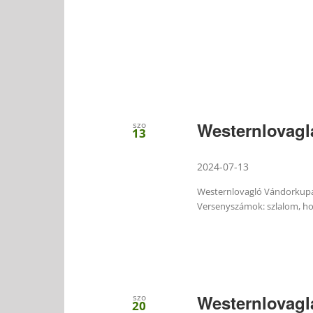
Westernlovagl
szo
13
2024-07-13
Westernlovagló Vándorkupa 
Versenyszámok: szlalom, h
Westernlovag
szo
20