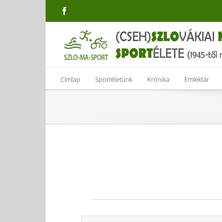
Skip
Facebook
to
content
Címlap
Sportéletünk
Krónika
Emléktár
Események