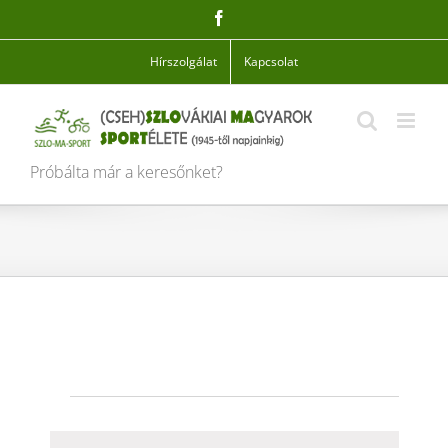
Skip
Facebook
to
content
Hírszolgálat
Kapcsolat
Próbálta már a keresőnket?
Események