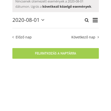
for
Nincsenek ütemezett események a 2020-08-01
Notice
dátumon. Ugrás a
következő közelgő események
.
2020-
Esemén
08-
2020-08-01
Keresett
Események
Nap
nézet
Dátum
kifejezés
01
keresése
navigáci
kiválasztása.
és
Előző nap
Következő nap
nézet
választás
FELIRATKOZÁS A NAPTÁRRA