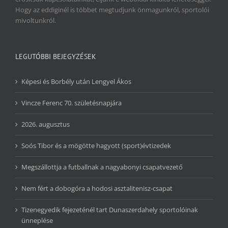
Hogy az eddiginél is többet megtudjunk önmagunkról, sportolói
mivoltunkról.
LEGUTÓBBI BEJEGYZÉSEK
Képesi és Borbély után Lengyel Ákos
Vincze Ferenc 70. születésnapjára
2026. augusztus
Soós Tibor és a mögötte hagyott (sport)évtizedek
Megszállottja a futballnak a nagyabonyi csapatvezető
Nem fért a dobogóra a hodosi asztalitenisz-csapat
Tizenegyedik fejezeténél tart Dunaszerdahely sportolóinak
ünneplése