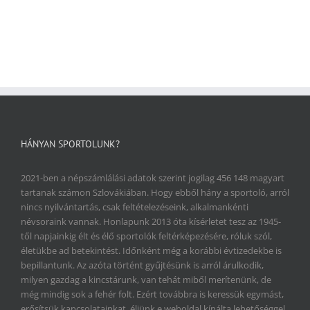
HÁNYAN SPORTOLUNK?
2021-ben a népszámlálási adatok szerint jogilag 456 148 magyart
tartanak számon Szlovákiában. Hogy ebből hány a sportoló, arról
nincs nyilvántartás, csak feltételezéseink, alkalmankénti
névsoraink vannak. Honlapunk 2013 óta kísérletet tesz az 1945-
től napjainkig élt és élő sportolók feltérképezésére, róluk szól,
életükbe ad betekintést. Időnként még a korábbi évtizedekbe is
bepillantunk. Az azóta történt gyűjtésünk is arról árulkodik,
milyen gazdag a kincstárunk, van tehát miből merítenünk, de
még mindig sok a fehér folt. Ezért továbbra is keressük egymást,
erősítsük kapcsolatainkat, éljünk e weboldal kínálta lehetőséggel.